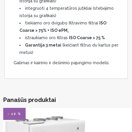
istorija su grafikais)
integruoti 4 temperatūros jutikliai (stebėjimo
istorija su grafikais)
tiekiamo oro dvigubo filtravimo filtrai
ISO
Coarse > 75% + ISO ePM₁
ištraukiamo oro filtras
ISO Coarse > 75 %
Garantija 3 metai
(keičiant filtrus du kartus per
metus)
Galimas ir kairinio ir dešininio pajungimo modelis.
Panašūs produktai
- 10 %