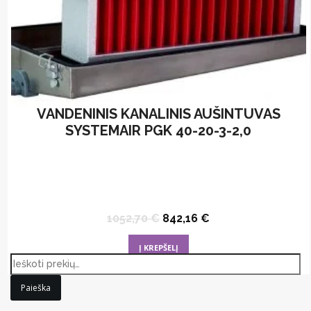
VANDENINIS KANALINIS AUŠINTUVAS
SYSTEMAIR PGK 40-20-3-2,0
Original
Current
1052,70
€
842,16
€
price
price
was:
is:
Į KREPŠELĮ
1052,70 €.
842,16 €.
Paieška