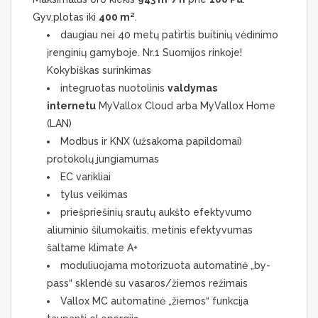
Gyv.plotas iki
400 m²
.
daugiau nei 40 metų patirtis buitinių vėdinimo
įrenginių gamyboje. Nr.1 Suomijos rinkoje!
Kokybiškas surinkimas
integruotas nuotolinis
valdymas
internetu
MyVallox Cloud arba MyVallox Home
(LAN)
Modbus ir KNX (užsakoma papildomai)
protokolų jungiamumas
EC varikliai
tylus veikimas
priešpriešinių srautų aukšto efektyvumo
aliuminio šilumokaitis, metinis efektyvumas
šaltame klimate A+
moduliuojama motorizuota automatinė „by-
pass“ sklendė su vasaros/žiemos režimais
Vallox MC automatinė „žiemos“ funkcija