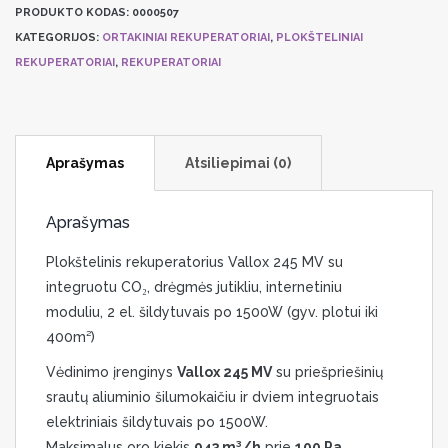
PRODUKTO KODAS:
0000507
KATEGORIJOS:
ORTAKINIAI REKUPERATORIAI
,
PLOKŠTELINIAI
REKUPERATORIAI
,
REKUPERATORIAI
Aprašymas
Atsiliepimai (0)
Aprašymas
Plokštelinis rekuperatorius Vallox 245 MV su
integruotu CO₂, drėgmės jutikliu, internetiniu
moduliu, 2 el. šildytuvais po 1500W (gyv. plotui iki
400m²)
Vėdinimo įrenginys
Vallox 245 MV
su priešpriešinių
srautų aliuminio šilumokaičiu ir dviem integruotais
elektriniais šildytuvais po 1500W.
Maksimalus oro kiekis
943 m³/h
prie
100 Pa
.