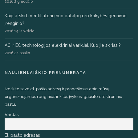
2016 2 gruodžio
Kaip atskirti ventiliatorių nuo patalpų oro kokybės gerinimo
įrenginio?
2016 14 lapkričio
AC ir EC technologijos elektriniai varikliai. Kuo jie skiriasi?
2016 24 spalio
NAUJIENLAIŠKIO PRENUMERATA
Įveskite savo el. pašto adresą ir pranešimus apie mūsų
organizuojamus renginius ir kitus įvykius, gausite elektroniniu
paštu.
Vardas
El. pašto adresas