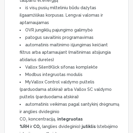
taupanti el.energiją
iš visų pusių milteliniu būdu dažytas
ilgaamžiškas korpusas. Lengvai valomas ir
aptarnaujamas
OVR jungiklių pajungimo galimybė
patogus savaitinis programavimas
automatinis maitinimo išjungimas keičiant
filtrus arba aptarnaujant (maitinimas atsijungia
atidarius dureles)
Vallox SilentKlick sifonas komplekte
Modbus integruotas modulis
MyVallox Control valdymo pultelis
(parduodama atskirai) arba Vallox SC valdymo
pultelis (parduodama atskirai)
automatinis veikimas pagal santykinį drėgnumą
ir anglies dvideginio
CO₂ koncentraciją,
integruotas
%RH
ir
CO₂
(anglies dvideginio)
jutiklis
(stebėjimo