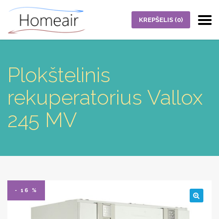
KREPŠELIS
(0)
Plokštelinis
rekuperatorius Vallox
245 MV
- 16 %
🔍