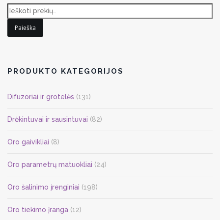
Paieška
PRODUKTO KATEGORIJOS
Difuzoriai ir grotelės
(131)
Drėkintuvai ir sausintuvai
(82)
Oro gaivikliai
(8)
Oro parametrų matuokliai
(24)
Oro šalinimo įrenginiai
(198)
Oro tiekimo įranga
(12)