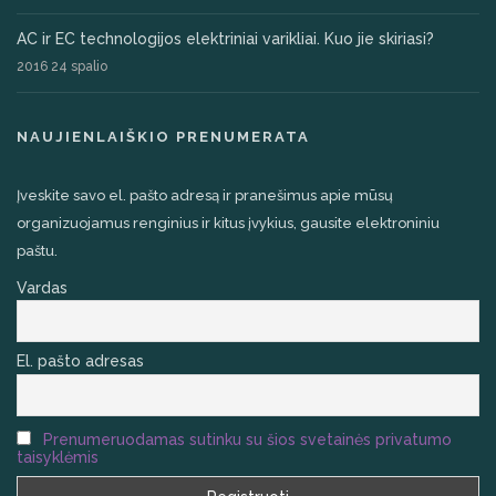
AC ir EC technologijos elektriniai varikliai. Kuo jie skiriasi?
2016 24 spalio
NAUJIENLAIŠKIO PRENUMERATA
Įveskite savo el. pašto adresą ir pranešimus apie mūsų
organizuojamus renginius ir kitus įvykius, gausite elektroniniu
paštu.
Vardas
El. pašto adresas
Prenumeruodamas sutinku su šios svetainės privatumo
taisyklėmis