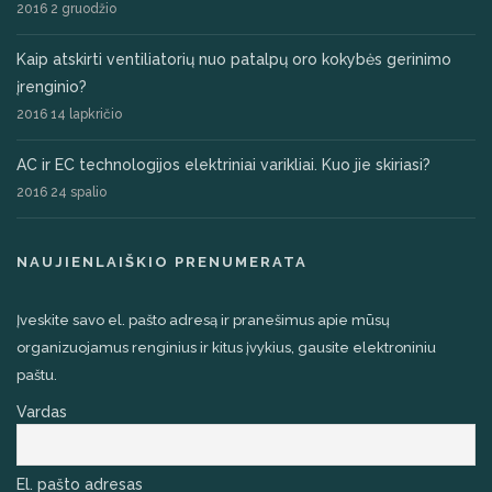
2016 2 gruodžio
Kaip atskirti ventiliatorių nuo patalpų oro kokybės gerinimo
įrenginio?
2016 14 lapkričio
AC ir EC technologijos elektriniai varikliai. Kuo jie skiriasi?
2016 24 spalio
NAUJIENLAIŠKIO PRENUMERATA
Įveskite savo el. pašto adresą ir pranešimus apie mūsų
organizuojamus renginius ir kitus įvykius, gausite elektroniniu
paštu.
Vardas
El. pašto adresas