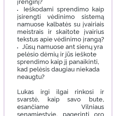
įrenginį?
Ieškodami sprendimo kaip
įsirengti vėdinimo sistemą
namuose kalbatės su įvairiais
meistrais ir skaitote įvairius
tekstus apie vėdinimo įrangą?
Jūsų namuose ant sienų yra
pelėsio dėmių ir jūs ieškote
sprendimo kaip jį panaikinti,
kad pelėsis daugiau niekada
neaugtu?
Lukas irgi ilgai rinkosi ir
svarstė, kaip savo bute,
esančiame Vilniaus
senamiestyje, pagerinti oro