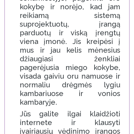
kokybę ir norėjo, kad jam
reikiamą sistemą
suprojektuotų, įrangą
parduotų ir viską įrengtų
viena įmonė. Jis kreipėsi į
mus ir jau kelis mėnesius
džiaugiasi ženkliai
pagerėjusia miego kokybe,
visada gaiviu oru namuose ir
normaliu drėgmės lygiu
kambariuose ir vonios
kambaryje.
Jūs galite ilgai klaidžioti
internete ir klausyti
įvairiausių vėdinimo įrangos