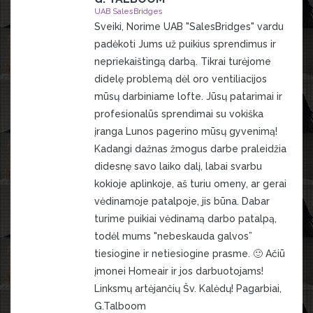
UAB SalesBridges
Sveiki, Norime UAB "SalesBridges" vardu
padėkoti Jums už puikius sprendimus ir
nepriekaištingą darbą. Tikrai turėjome
didelę problemą dėl oro ventiliacijos
mūsų darbiniame lofte. Jūsų patarimai ir
profesionalūs sprendimai su vokiška
įranga Lunos pagerino mūsų gyvenimą!
Kadangi dažnas žmogus darbe praleidžia
didesnę savo laiko dalį, labai svarbu
kokioje aplinkoje, aš turiu omeny, ar gerai
vėdinamoje patalpoje, jis būna. Dabar
turime puikiai vėdinamą darbo patalpą,
todėl mums "nebeskauda galvos”
tiesiogine ir netiesiogine prasme. 🙂 Ačiū
įmonei Homeair ir jos darbuotojams!
Linksmų artėjančių Šv. Kalėdų! Pagarbiai,
G.Talboom