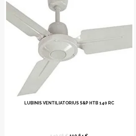
LUBINIS VENTILIATORIUS S&P HTB 140 RC
Original
Current
149,56
€
119,64
€