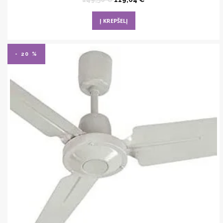
price
price
was:
is:
Į KREPŠELĮ
149,56 €.
119,64 €.
- 20 %