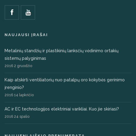
NAUJAUSI ĮRAŠAI
Metalinių standžių ir plastikinių lanksčių vėdinimo ortakių
sistemų palyginimas
2016 2 gruodžio
Kaip atskirti ventiliatorių nuo patalpų oro kokybės gerinimo
įrenginio?
2016 14 lapkričio
AC ir EC technologijos elektriniai varikliai. Kuo jie skiriasi?
2016 24 spalio
NAUJIENLAIŠKIO PRENUMERATA