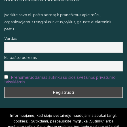
Įveskite savo el. pašto adresą ir pranešimus apie mūsų
organizuojamus renginius ir kitus įvykius, gausite elektroniniu
paštu.
Vardas
El. pašto adresas
Prenumeruodamas sutinku su šios svetainės privatumo
taisyklėmis
Informuojame, kad šioje svetainėje naudojami slapukai (angl.
cookies). Sutikdami, paspauskite mygtuką „Sutinku“ arba
naršykite toliau. Savo duotą sutikimą bet kada galėsite atšaukti