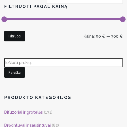
FILTRUOTI PAGAL KAINĄ
Min
Maks
Filtruoti
Kaina:
90 €
—
300 €
kaina
kaina
Paieška
PRODUKTO KATEGORIJOS
Difuzoriai ir grotelės
(131)
Drėkintuvai ir sausintuvai
(82)