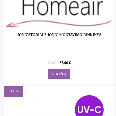
JONIZATORIAUS IONIC MONTAVIMO RINKINYS
Original
Current
43,60
€
37,06
€
price
price
was:
is:
Į KREPŠELĮ
43,60 €.
37,06 €.
- 10 %