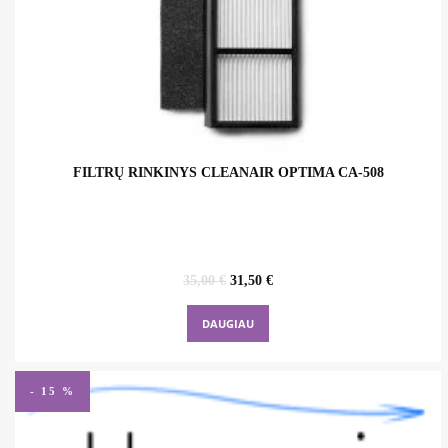
FILTRŲ RINKINYS CLEANAIR OPTIMA CA-508
Original
Current
35,00
€
31,50
€
price
price
was:
is:
DAUGIAU
35,00 €.
31,50 €.
- 15 %