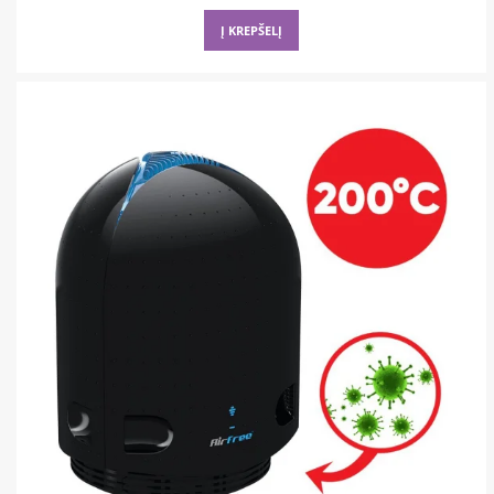
price
price
was:
is:
Į KREPŠELĮ
600,00 €.
540,00 €.