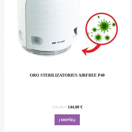
ORO STERILIZATORIUS AIRFREE P40
Original
Current
160,00
€
144,00
€
price
price
was:
is:
Į KREPŠELĮ
160,00 €.
144,00 €.