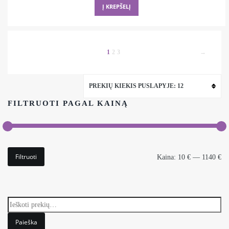
was:
is:
Į KREPŠELĮ
76,00 €.
68,50 €.
1
2
3
→
PREKIŲ KIEKIS PUSLAPYJE: 12
FILTRUOTI PAGAL KAINĄ
Min
Maks
Filtruoti
Kaina:
10 €
—
1140 €
kaina
kaina
Paieška