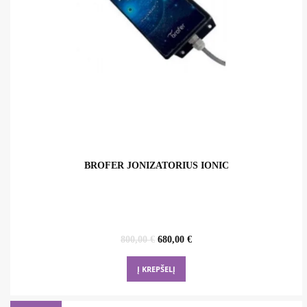
BROFER JONIZATORIUS IONIC
Original
Current
800,00
€
680,00
€
price
price
was:
is:
Į KREPŠELĮ
800,00 €.
680,00 €.