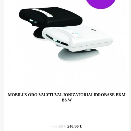
MOBILŪS ORO VALYTUVAI-JONIZATORIAI IDROBASE BKM
B&W
Original
Current
600,00
€
540,00
€