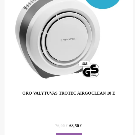
ORO VALYTUVAS TROTEC AIRGOCLEAN 10 E
Original
Current
76,00
€
68,50
€
price
price