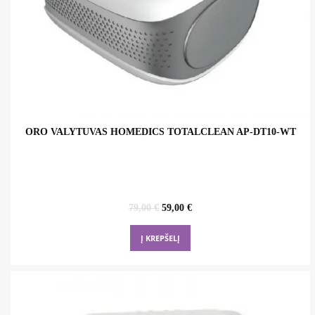
ORO VALYTUVAS HOMEDICS TOTALCLEAN AP-DT10-WT
Original
Current
79,00
€
59,00
€
price
price
was:
is:
Į KREPŠELĮ
79,00 €.
59,00 €.