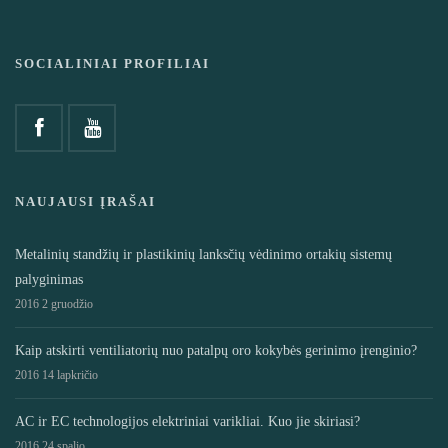
SOCIALINIAI PROFILIAI
NAUJAUSI ĮRAŠAI
Metalinių standžių ir plastikinių lanksčių vėdinimo ortakių sistemų
palyginimas
2016 2 gruodžio
Kaip atskirti ventiliatorių nuo patalpų oro kokybės gerinimo įrenginio?
2016 14 lapkričio
AC ir EC technologijos elektriniai varikliai. Kuo jie skiriasi?
2016 24 spalio