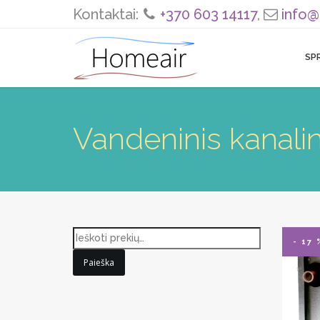
Kontaktai:
+370 603 14117
,
info@
SP
Vandeninis kanali
- 17 
Paieška