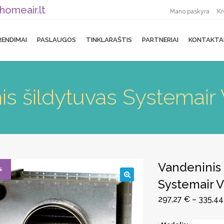
homeair.lt
Mano paskyra
Kr
RENDIMAI
PASLAUGOS
TINKLARAŠTIS
PARTNERIAI
KONTAKTA
nis šildytuvas Systemai
Vandeninis 
%
Systemair 
🔍
297,27
€
–
335,4