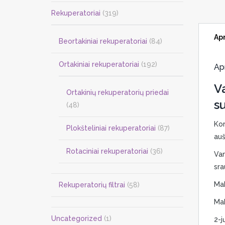
Rekuperatoriai
(319)
Ap
Beortakiniai rekuperatoriai
(84)
Ortakiniai rekuperatoriai
(192)
Ap
V
Ortakinių rekuperatorių priedai
su
(48)
Kor
Plokšteliniai rekuperatoriai
(87)
auš
Rotaciniai rekuperatoriai
(36)
Van
sra
Mak
Rekuperatorių filtrai
(58)
Mak
Uncategorized
(1)
2-jų