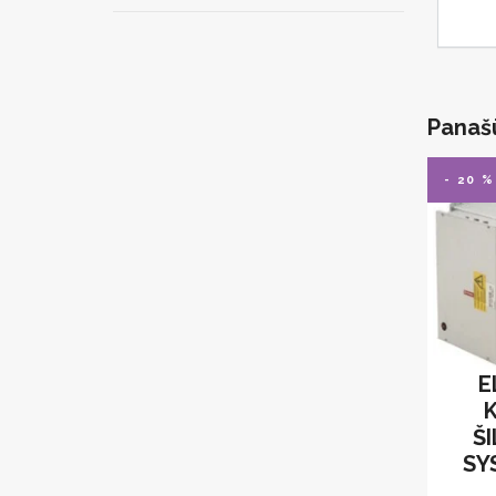
Panaš
- 20 %
E
Š
SY