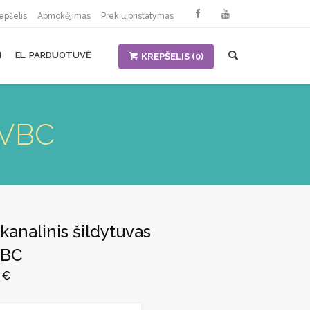
epšelis
Apmokėjimas
Prekių pristatymas
I
EL. PARDUOTUVĖ
KREPŠELIS
(0)
r VBC
kanalinis šildytuvas
VBC
4
€