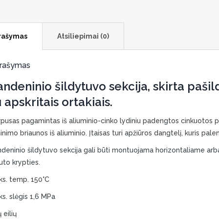
rašymas
Atsiliepimai (0)
rašymas
andeninio šildytuvo sekcija, skirta paši
 apskritais ortakiais.
pusas pagamintas iš aliuminio-cinko lydiniu padengtos cinkuotos pli
inimo briaunos iš aliuminio. Įtaisas turi apžiūros dangtelį, kuris pal
deninio šildytuvo sekcija gali būti montuojama horizontaliame arb
uto krypties.
s. temp. 150°C
s. slėgis 1,6 MPa
 eilių