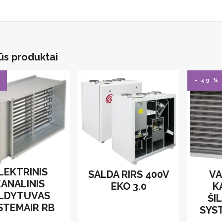
ūs produktai
- 49 %
LEKTRINIS
SALDA RIRS 400V
VA
KANALINIS
EKO 3.0
K
ILDYTUVAS
ŠI
STEMAIR RB
SYS