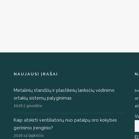
NAUJAUSI ĮRAŠAI
N
Metalinių standžių ir plastikinių lanksčių vėdinimo
Įv
ortakių sistemų palyginimas
or
2016 2 gruodžio
el
V
Kaip atskirti ventiliatorių nuo patalpų oro kokybės
gerinimo įrenginio?
2016 14 lapkričio
El