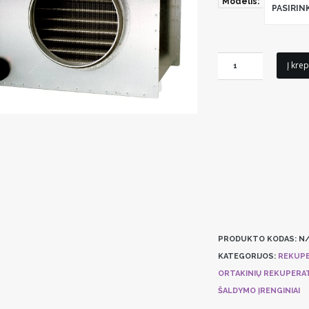
Modelis:
PASIRIN
produkto
Į krep
kiekis:
Vandeninis
kanalinis
šildytuvas
Systemair
VBC
PRODUKTO KODAS:
N/
KATEGORIJOS:
REKUPE
ORTAKINIŲ REKUPERAT
ŠALDYMO ĮRENGINIAI