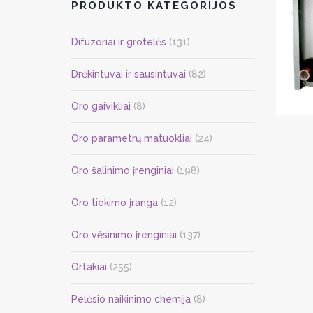
PRODUKTO KATEGORIJOS
Difuzoriai ir grotelės
(131)
Drėkintuvai ir sausintuvai
(82)
Oro gaivikliai
(8)
Oro parametrų matuokliai
(24)
Oro šalinimo įrenginiai
(198)
Oro tiekimo įranga
(12)
Oro vėsinimo įrenginiai
(137)
Ortakiai
(255)
Pelėsio naikinimo chemija
(8)