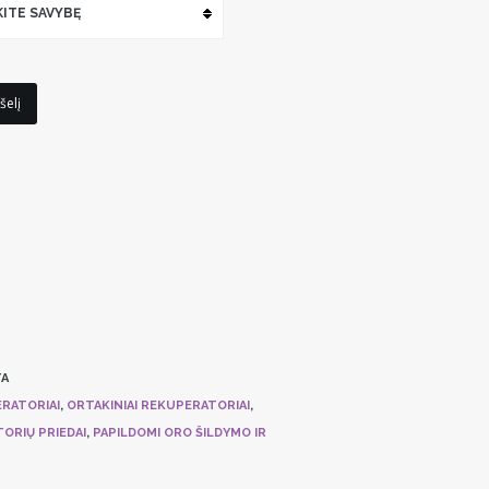
KITE SAVYBĘ
šelį
A
RATORIAI
,
ORTAKINIAI REKUPERATORIAI
,
ORIŲ PRIEDAI
,
PAPILDOMI ORO ŠILDYMO IR