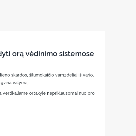
ldyti orą vėdinimo sistemose
eno skardos, šilumokaičio vamzdeliai iš vario,
engvina valymą.
a vertikaliame ortakyje nepriklausomai nuo oro