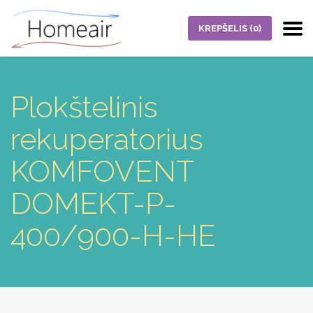
KREPŠELIS
(0)
Plokštelinis
rekuperatorius
KOMFOVENT
DOMEKT-P-
400/900-H-HE