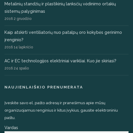
Metalinių standžių ir plastikinių lanksčių vėdinimo ortakių
sistemų palyginimas
2016 2 gruodžio
Kaip atskirti ventiliatorių nuo patalpų oro kokybės gerinimo
įrenginio?
2016 14 lapkričio
AC ir EC technologijos elektriniai varikliai. Kuo jie skiriasi?
2016 24 spalio
NAUJIENLAIŠKIO PRENUMERATA
Įveskite savo el. pašto adresą ir pranešimus apie mūsų
organizuojamus renginius ir kitus įvykius, gausite elektroniniu
paštu.
Vardas