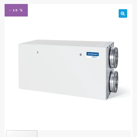
- 10 %
🔍