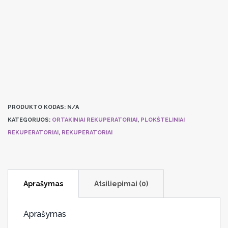
Plokštelinis
rekuperatorius
KOMFOVENT
DOMEKT-
P-
400/900-
H-
HE
PRODUKTO KODAS:
N/A
KATEGORIJOS:
ORTAKINIAI REKUPERATORIAI
,
PLOKŠTELINIAI
REKUPERATORIAI
,
REKUPERATORIAI
Aprašymas
Atsiliepimai (0)
Aprašymas