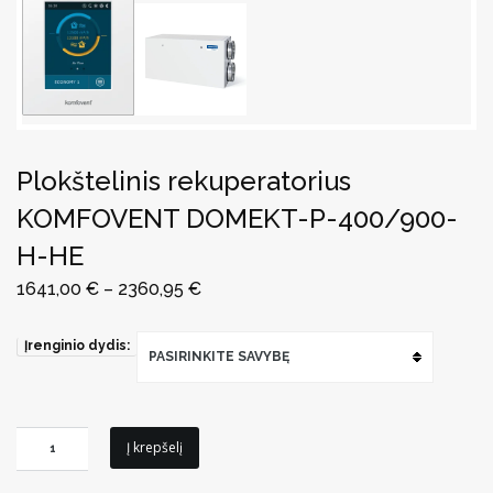
Plokštelinis rekuperatorius
KOMFOVENT DOMEKT-P-400/900-
H-HE
1641,00
€
–
2360,95
€
Įrenginio dydis:
PASIRINKITE SAVYBĘ
produkto
Į krepšelį
kiekis: