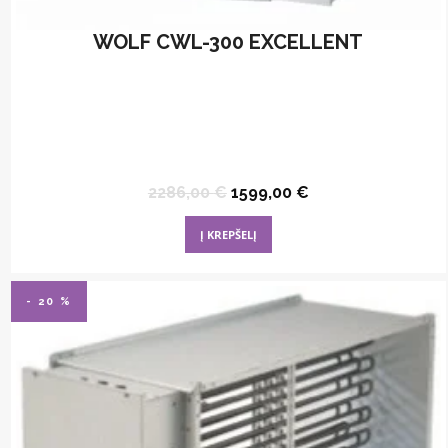
WOLF CWL-300 EXCELLENT
Original
Current
2286,00
€
1599,00
€
price
price
was:
is:
Į KREPŠELĮ
2286,00 €.
1599,00 €.
- 20 %