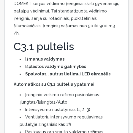
DOMEKT serijos vėdinimo įrenginiai skirti gyvenamųjų
patalpų vėdinimui. Tai standartizuota vėdinimo
įrenginių serija su rotaciniais, plokšteliniais
šilumokaičiais. Įrenginių našumas nuo 50 iki 900 m3
/h.
C3.1 pultelis
Išmanus valdymas
Išplėstos valdymo galimybės
Spalvotas, jautrus lietimui LED ekranėlis
Automatikos su C3.1 pulteliu ypatumai:
Įrenginio veikimo režimo pasirinkimas:
Įjungtas/Išjungtas/Auto
Intensyvumo nustatymas (1, 2, 3)
Ventiliatorių intensyvumo reguliavimas
pultelyje žingsniais kas 1%
Pastovaus oro srauto valdymo režimas