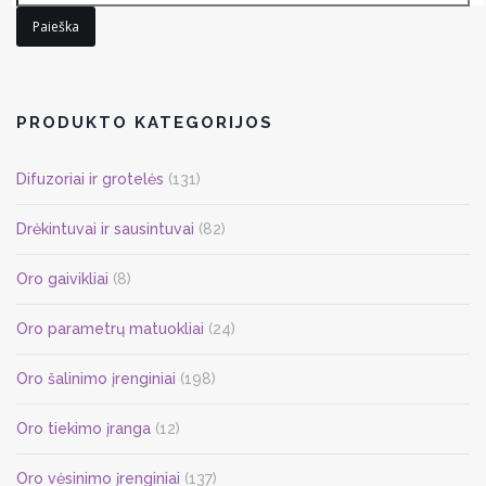
Paieška
PRODUKTO KATEGORIJOS
Difuzoriai ir grotelės
(131)
Drėkintuvai ir sausintuvai
(82)
Oro gaivikliai
(8)
Oro parametrų matuokliai
(24)
Oro šalinimo įrenginiai
(198)
Oro tiekimo įranga
(12)
Oro vėsinimo įrenginiai
(137)