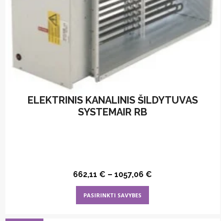
ELEKTRINIS KANALINIS ŠILDYTUVAS
SYSTEMAIR RB
662,11
€
–
1057,06
€
This
PASIRINKTI SAVYBES
product
has