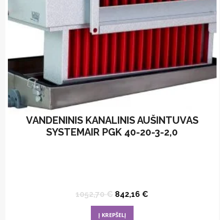
VANDENINIS KANALINIS AUŠINTUVAS
SYSTEMAIR PGK 40-20-3-2,0
Original
Current
1052,70
€
842,16
€
price
price
was:
is:
Į KREPŠELĮ
1052,70 €.
842,16 €.