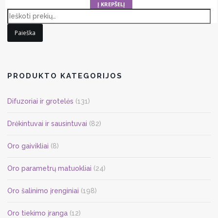
Į KREPŠELĮ
Paieška
PRODUKTO KATEGORIJOS
Difuzoriai ir grotelės
(131)
Drėkintuvai ir sausintuvai
(82)
Oro gaivikliai
(8)
Oro parametrų matuokliai
(24)
Oro šalinimo įrenginiai
(198)
Oro tiekimo įranga
(12)