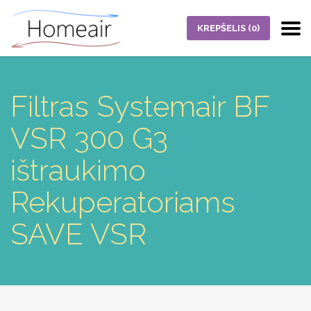
KREPŠELIS
(0)
Filtras Systemair BF
VSR 300 G3
ištraukimo
Rekuperatoriams
SAVE VSR