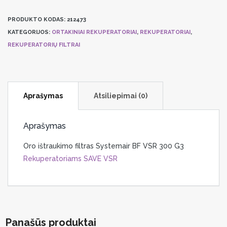
Filtras
PRODUKTO KODAS:
212473
Systemair
KATEGORIJOS:
ORTAKINIAI REKUPERATORIAI
,
REKUPERATORIAI
,
BF
REKUPERATORIŲ FILTRAI
VSR
300
G3
ištraukimo
Aprašymas
Atsiliepimai (0)
Rekuperatoriams
SAVE
VSR
Aprašymas
Oro ištraukimo filtras Systemair BF VSR 300 G3
Rekuperatoriams SAVE VSR
Panašūs produktai