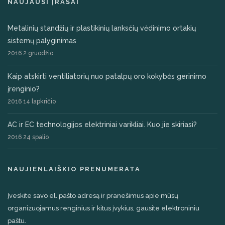
NAUJAUSI ĮRAŠAI
Metalinių standžių ir plastikinių lanksčių vėdinimo ortakių
sistemų palyginimas
2016 2 gruodžio
Kaip atskirti ventiliatorių nuo patalpų oro kokybės gerinimo
įrenginio?
2016 14 lapkričio
AC ir EC technologijos elektriniai varikliai. Kuo jie skiriasi?
2016 24 spalio
NAUJIENLAIŠKIO PRENUMERATA
Įveskite savo el. pašto adresą ir pranešimus apie mūsų
organizuojamus renginius ir kitus įvykius, gausite elektroniniu
paštu.