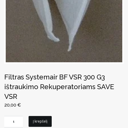
Filtras Systemair BF VSR 300 G3
ištraukimo Rekuperatoriams SAVE
VSR
20,00
€
produkto
Į krepšelį
kiekis: