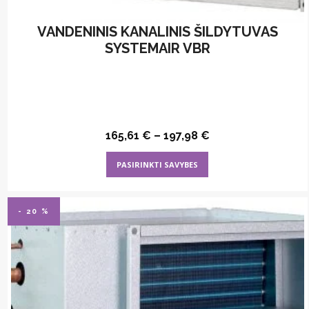
VANDENINIS KANALINIS ŠILDYTUVAS
SYSTEMAIR VBR
165,61
€
–
197,98
€
This
PASIRINKTI SAVYBES
product
has
multiple
- 20 %
variants.
The
options
may
be