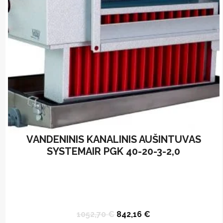
chosen
on
the
product
page
VANDENINIS KANALINIS AUŠINTUVAS
SYSTEMAIR PGK 40-20-3-2,0
Original
Current
1052,70
€
842,16
€
price
price