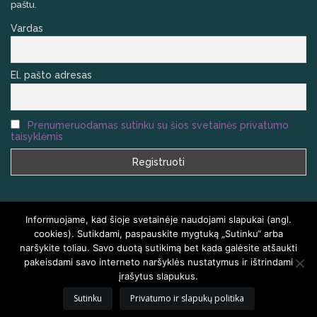
paštu.
Vardas
El. pašto adresas
Prenumeruodamas sutinku su šios svetainės privatumo
taisyklėmis
Informuojame, kad šioje svetainėje naudojami slapukai (angl.
cookies). Sutikdami, paspauskite mygtuką „Sutinku“ arba
naršykite toliau. Savo duotą sutikimą bet kada galėsite atšaukti
VISOS TEISĖS SAUGOMOS
HOMEAIR.LT
pakeisdami savo interneto naršyklės nustatymus ir ištrindami
įrašytus slapukus.
PRADŽIA
KLAUSIMAI IR ATSAKYMAI
KONTAKTAI
TINKLARAŠTIS
Sutinku
Privatumo ir slapukų politika
EL. PARDUOTUVĖ