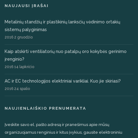
NAUJAUSI ĮRAŠAI
Metalinių standžių ir plastikinių lanksčių vėdinimo ortakių
sistemų palyginimas
2016 2 gruodžio
Kaip atskirti ventiliatorių nuo patalpų oro kokybės gerinimo
įrenginio?
2016 14 lapkričio
AC ir EC technologijos elektriniai varikliai. Kuo jie skiriasi?
2016 24 spalio
NAUJIENLAIŠKIO PRENUMERATA
Įveskite savo el. pašto adresą ir pranešimus apie mūsų
organizuojamus renginius ir kitus įvykius, gausite elektroniniu