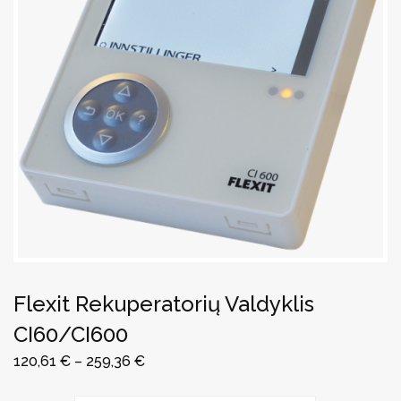
Flexit Rekuperatorių Valdyklis
CI60/CI600
120,61
€
–
259,36
€