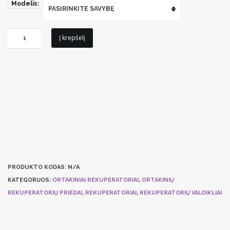
Modelis:
PASIRINKITE SAVYBĘ
produkto
Į krepšelį
kiekis:
Flexit
Rekuperatorių
Valdyklis
CI60/CI600
PRODUKTO KODAS:
N/A
KATEGORIJOS:
ORTAKINIAI REKUPERATORIAI
,
ORTAKINIŲ
REKUPERATORIŲ PRIEDAI
,
REKUPERATORIAI
,
REKUPERATORIŲ VALDIKLIAI