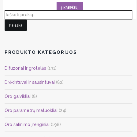
was:
is:
Į KREPŠELĮ
1052,70 €.
842,16 €.
Paieška
PRODUKTO KATEGORIJOS
Difuzoriai ir grotelės
(131)
Drėkintuvai ir sausintuvai
(82)
Oro gaivikliai
(8)
Oro parametrų matuokliai
(24)
Oro šalinimo įrenginiai
(198)