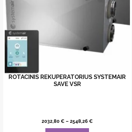
on
the
product
page
ROTACINIS REKUPERATORIUS SYSTEMAIR
SAVE VSR
2032,80
€
–
2548,26
€
This