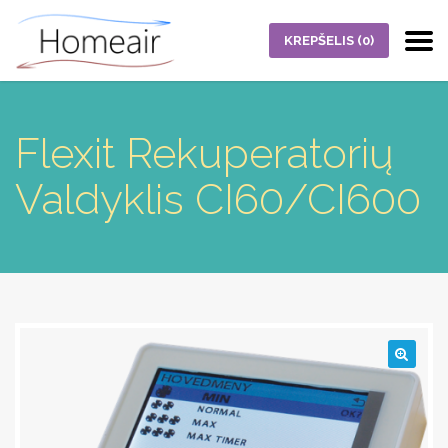
KREPŠELIS
(0)
Flexit Rekuperatorių
Valdyklis CI60/CI600
🔍