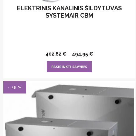
ELEKTRINIS KANALINIS ŠILDYTUVAS
SYSTEMAIR CBM
402,82
€
–
494,95
€
This
PASIRINKTI SAVYBES
product
has
multiple
- 25 %
variants.
The
options
may
be
chosen