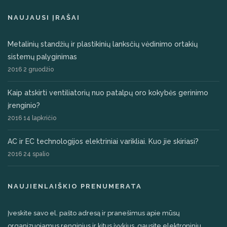
NAUJAUSI ĮRAŠAI
Metalinių standžių ir plastikinių lanksčių vėdinimo ortakių
sistemų palyginimas
2016 2 gruodžio
Kaip atskirti ventiliatorių nuo patalpų oro kokybės gerinimo
įrenginio?
2016 14 lapkričio
AC ir EC technologijos elektriniai varikliai. Kuo jie skiriasi?
2016 24 spalio
NAUJIENLAIŠKIO PRENUMERATA
Įveskite savo el. pašto adresą ir pranešimus apie mūsų
organizuojamus renginius ir kitus įvykius, gausite elektroniniu