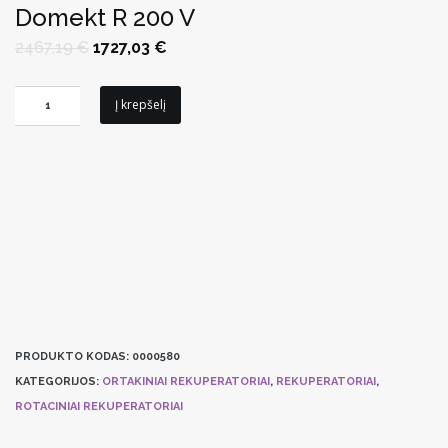
Domekt R 200 V
Original
Current
2467,19
€
1727,03
€
price
price
was:
is:
2467,19 €.
1727,03 €.
produkto
Į krepšelį
kiekis:
Sieninis
Rekuperatorius
Komfovent
Domekt
R
200
V
PRODUKTO KODAS:
0000580
KATEGORIJOS:
ORTAKINIAI REKUPERATORIAI
,
REKUPERATORIAI
,
ROTACINIAI REKUPERATORIAI