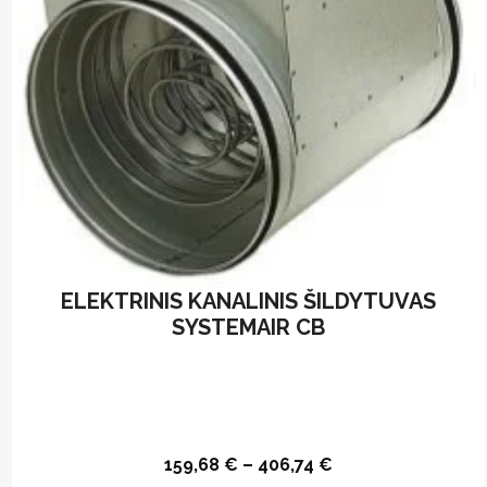
on
the
product
page
ELEKTRINIS KANALINIS ŠILDYTUVAS
SYSTEMAIR CB
159,68
€
–
406,74
€