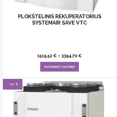
PLOKŠTELINIS REKUPERATORIUS
SYSTEMAIR SAVE VTC
1519,52
€
–
3394,70
€
This
PASIRINKTI SAVYBES
product
has
multiple
- 15 %
variants.
The
options
may
be