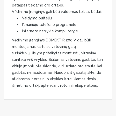
patalpas tiekiamo oro ortakis.
Vėdinimo įrenginys gali būti valdomas tokiais būdais:
Valdymo pulteliu
Išmaniojo telefono programėle
Interneto naršykle kompiuteryje
Vėdinimo įrenginys DOMEKT R 200 V gali būti
montuojamas kartu su virtuvinių garų
surinktuvų. Jis yra pritaikytas montuoti į virtuvinę
spintelę virš viryklės. Siūlomas virtuvinis gaubtas turi
viduje įmontuotą sklendę, kuri uždaro oro srautą, kai
gaubtas nenaudojamas. Naudojant gaubtą, sklendė
atidaroma ir oras nuo viryklės ištraukiamas tiesiai į
išmetimo ortakį, aplenkiant rotorinį rekuperatorių.