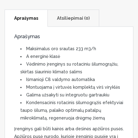
Aprašymas
Atsiliepimai (0)
Aprašymas
Maksimalus oro srautas 233 m3/h
A energinė klasė
Vėdinimo įrenginys su rotaciniu šilumogrąžiu,
skirtas šiaurinio klimato šalims
Išmanioji C8 valdymo automatika
Montuojama į virtuvės komplektą virš viryklės
Galima užsakyti su integruotu gartraukiu
Kondensacinis rotacinis šilumogrąžis efektyviai
taupo šilumą, palaiko optimalų patalpų
mikroklimatą, regeneruoja drėgmę žiemą
Įrenginys gali būti kairės arba dešinės apžiūros pusės.
Apžiūros pusė nurodo, kurioje įrenginio pusėje yra į