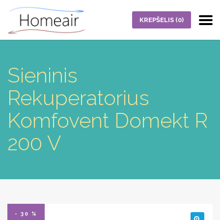
KREPŠELIS
(0)
Sieninis
Rekuperatorius
Komfovent Domekt R
200 V
- 30 %