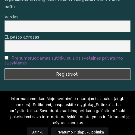
paštu.
Vardas
El. pašto adresas
Prenumeruodamas sutinku su šios svetainės privatumo
taisyklėmis
Informuojame, kad šioje svetainėje naudojami slapukai (angl.
cookies). Sutikdami, paspauskite mygtuką „Sutinku“ arba
naršykite toliau. Savo duotą sutikimą bet kada galėsite atšaukti
VISOS TEISĖS SAUGOMOS
HOMEAIR.LT
pakeisdami savo interneto naršyklės nustatymus ir ištrindami
įrašytus slapukus.
PRADŽIA
KLAUSIMAI IR ATSAKYMAI
KONTAKTAI
TINKLARAŠTIS
Sutinku
Privatumo ir slapukų politika