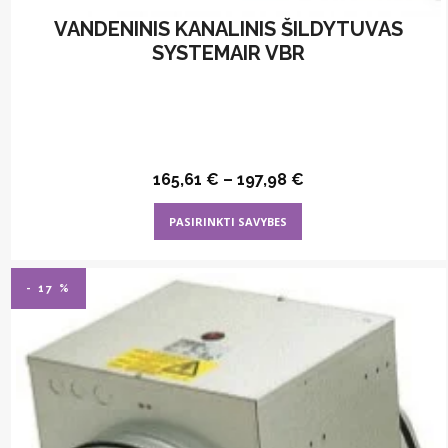
VANDENINIS KANALINIS ŠILDYTUVAS
SYSTEMAIR VBR
165,61
€
–
197,98
€
This
PASIRINKTI SAVYBES
product
has
multiple
- 17 %
variants.
The
options
may
be
chosen