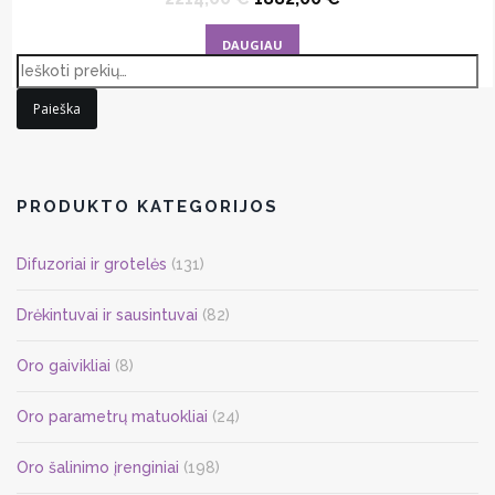
price
price
was:
is:
DAUGIAU
2214,00 €.
1882,00 €.
Paieška
PRODUKTO KATEGORIJOS
Difuzoriai ir grotelės
(131)
Drėkintuvai ir sausintuvai
(82)
Oro gaivikliai
(8)
Oro parametrų matuokliai
(24)
Oro šalinimo įrenginiai
(198)