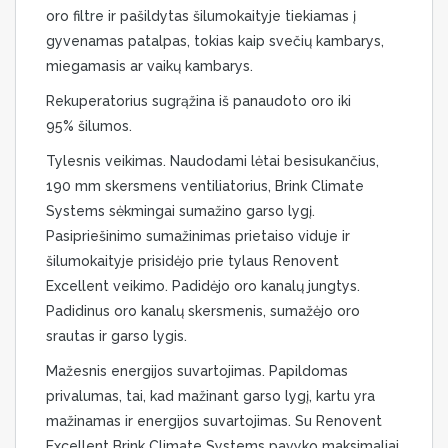
oro filtre ir pašildytas šilumokaityje tiekiamas į
gyvenamas patalpas, tokias kaip svečių kambarys,
miegamasis ar vaikų kambarys.
Rekuperatorius sugrąžina iš panaudoto oro iki
95% šilumos.
Tylesnis veikimas. Naudodami lėtai besisukančius,
190 mm skersmens ventiliatorius, Brink Climate
Systems sėkmingai sumažino garso lygį.
Pasipriešinimo sumažinimas prietaiso viduje ir
šilumokaityje prisidėjo prie tylaus Renovent
Excellent veikimo. Padidėjo oro kanalų jungtys.
Padidinus oro kanalų skersmenis, sumažėjo oro
srautas ir garso lygis.
Mažesnis energijos suvartojimas. Papildomas
privalumas, tai, kad mažinant garso lygį, kartu yra
mažinamas ir energijos suvartojimas. Su Renovent
Excellent Brink Climate Systems pavyko maksimaliai