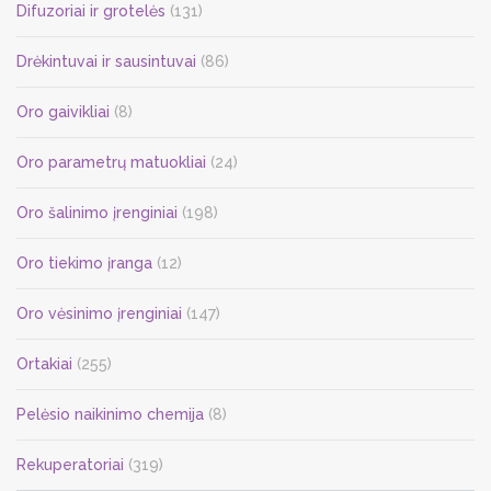
be
Difuzoriai ir grotelės
(131)
chosen
on
Drėkintuvai ir sausintuvai
(86)
the
Oro gaivikliai
(8)
product
page
Oro parametrų matuokliai
(24)
Oro šalinimo įrenginiai
(198)
Oro tiekimo įranga
(12)
Oro vėsinimo įrenginiai
(147)
Ortakiai
(255)
Pelėsio naikinimo chemija
(8)
Rekuperatoriai
(319)