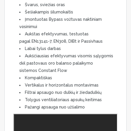
Švarus, sviežias oras
Šešiakampis šilumokaitis
Įmontuotas Bypass vožtuvas naktiniam
vėsinimui
Aukštas efektyvumas, testuotas
pagal EN13141-7, EN308, DIBt ir Passivhaus
Labai tylus darbas
Aukščiausias efektyvumas visomis sąlygomis
dėl pastovaus oro balanso palaikymo
sistemos Constant Flow
Kompaktiškas
Vertikalus ir horizontalus montavimas
Filtrai apsaugo nuo dulkių ir žiedadulkių
Tolygus ventiliatoriaus apsukų keitimas
Pažangi apsauga nuo užšalimo