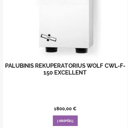
the
product
page
PALUBINIS REKUPERATORIUS WOLF CWL-F-
150 EXCELLENT
1800,00
€
Į KREPŠELĮ