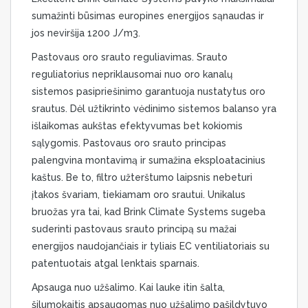
sumažinti būsimas europines energijos sąnaudas ir
jos neviršija 1200 J/m3.
Pastovaus oro srauto reguliavimas. Srauto
reguliatorius nepriklausomai nuo oro kanalų
sistemos pasipriešinimo garantuoja nustatytus oro
srautus. Dėl užtikrinto vėdinimo sistemos balanso yra
išlaikomas aukštas efektyvumas bet kokiomis
sąlygomis. Pastovaus oro srauto principas
palengvina montavimą ir sumažina eksploatacinius
kaštus. Be to, filtro užterštumo laipsnis nebeturi
įtakos švariam, tiekiamam oro srautui. Unikalus
bruožas yra tai, kad Brink Climate Systems sugeba
suderinti pastovaus srauto principą su mažai
energijos naudojančiais ir tyliais EC ventiliatoriais su
patentuotais atgal lenktais sparnais.
Apsauga nuo užšalimo. Kai lauke itin šalta,
šilumokaitis apsaugomas nuo užšalimo pašildytuvo