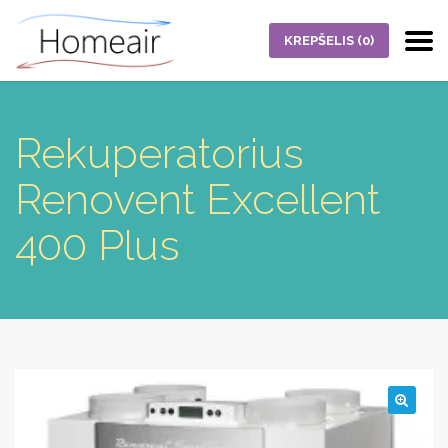
KREPŠELIS
(0)
Rekuperatorius
Renovent Excellent
400 Plus
🔍