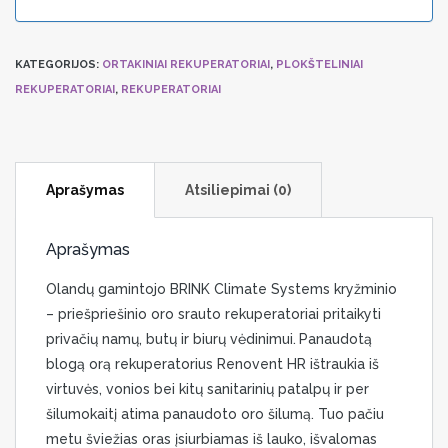
KATEGORIJOS:
ORTAKINIAI REKUPERATORIAI
,
PLOKŠTELINIAI
REKUPERATORIAI
,
REKUPERATORIAI
Aprašymas
Atsiliepimai (0)
Aprašymas
Olandų gamintojo BRINK Climate Systems kryžminio
– priešpriešinio oro srauto rekuperatoriai pritaikyti
privačių namų, butų ir biurų vėdinimui.
Panaudotą
blogą orą rekuperatorius Renovent HR ištraukia iš
virtuvės, vonios bei kitų sanitarinių patalpų ir per
šilumokaitį atima panaudoto oro šilumą. Tuo pačiu
metu šviežias oras įsiurbiamas iš lauko, išvalomas