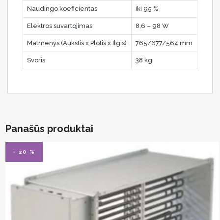
Naudingo koeficientas
iki 95 %
Elektros suvartojimas
8,6 – 98 W
Matmenys (Aukštis x Plotis x Ilgis)
765/677/564 mm
Svoris
38 kg
Panašūs produktai
- 20 %