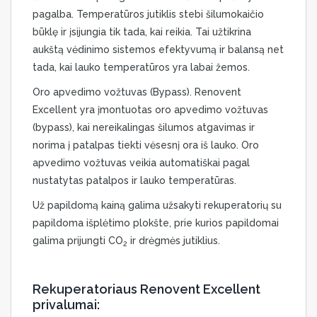
pagalba. Temperatūros jutiklis stebi šilumokaičio
būklę ir įsijungia tik tada, kai reikia. Tai užtikrina
aukštą vėdinimo sistemos efektyvumą ir balansą net
tada, kai lauko temperatūros yra labai žemos.
Oro apvedimo vožtuvas (Bypass). Renovent
Excellent yra įmontuotas oro apvedimo vožtuvas
(bypass), kai nereikalingas šilumos atgavimas ir
norima į patalpas tiekti vėsesnį ora iš lauko. Oro
apvedimo vožtuvas veikia automatiškai pagal
nustatytas patalpos ir lauko temperatūras.
Už papildomą kainą galima užsakyti rekuperatorių su
papildoma išplėtimo plokšte, prie kurios papildomai
galima prijungti CO
ir drėgmės jutiklius.
2
Rekuperatoriaus Renovent Excellent
privalumai: