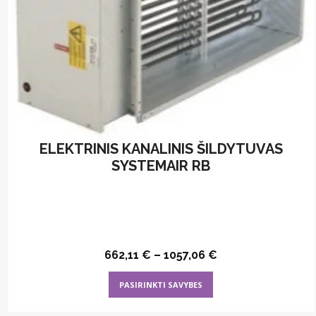
ELEKTRINIS KANALINIS ŠILDYTUVAS
SYSTEMAIR RB
662,11
€
–
1057,06
€
This
PASIRINKTI SAVYBES
product
has