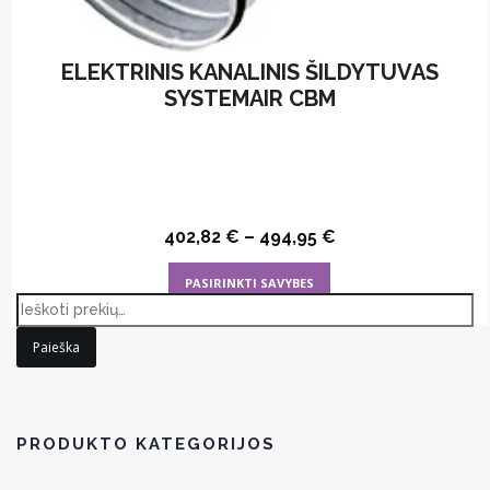
ELEKTRINIS KANALINIS ŠILDYTUVAS
SYSTEMAIR CBM
402,82
€
–
494,95
€
This
PASIRINKTI SAVYBES
product
has
Paieška
multiple
variants.
The
options
PRODUKTO KATEGORIJOS
may