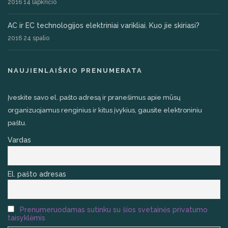
2016 14 lapkričio
AC ir EC technologijos elektriniai varikliai. Kuo jie skiriasi?
2016 24 spalio
NAUJIENLAIŠKIO PRENUMERATA
Įveskite savo el. pašto adresą ir pranešimus apie mūsų
organizuojamus renginius ir kitus įvykius, gausite elektroniniu
paštu.
Vardas
El. pašto adresas
Prenumeruodamas sutinku su šios svetainės privatumo
taisyklėmis