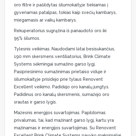
oro filtre ir pašildytas šilumokaityje tiekiamas į
gyvenamas patalpas, tokias kaip svečių kambarys,
miegamasis ar vaikų kambarys.
Rekuperatorius sugrąžina iš panaudoto oro iki
95% šilumos.
Tylesnis veikimas. Naudodami lėtai besisukančius,
190 mm skersmens ventiliatorius, Brink Climate
Systems sėkmingai sumažino garso lygį.
Pasipriešinimo sumažinimas prietaiso viduje ir
šilumokaityje prisidėjo prie tylaus Renovent
Excellent veikimo. Padidėjo oro kanalų jungtys.
Padidinus oro kanalų skersmenis, sumažėjo oro
srautas ir garso lygis.
Mažesnis energijos suvartojimas. Papildomas
privalumas, tai, kad mažinant garso lygį, kartu yra
mažinamas ir energijos suvartojimas. Su Renovent
Excellent Brink Climate Systems pavyko maksimaliai