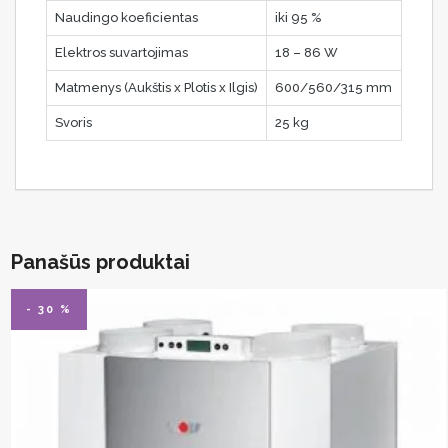
Naudingo koeficientas
iki 95 %
Elektros suvartojimas
18 – 86 W
Matmenys (Aukštis x Plotis x Ilgis)
600/560/315 mm
Svoris
25 kg
Panašūs produktai
- 30 %