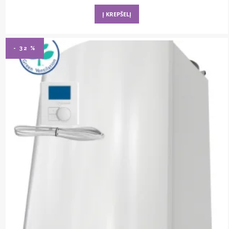
price
price
was:
is:
Į KREPŠELĮ
2286,00 €.
1599,00 €.
- 32 %