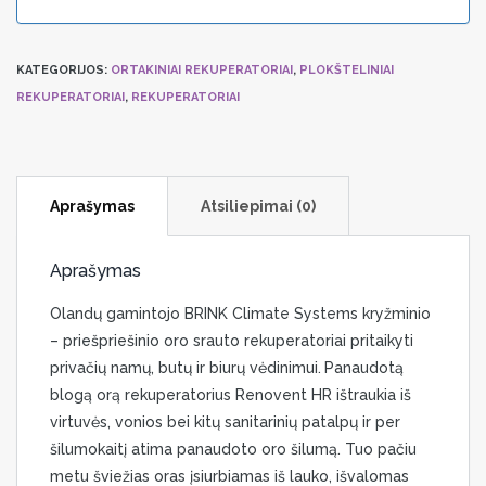
KATEGORIJOS:
ORTAKINIAI REKUPERATORIAI
,
PLOKŠTELINIAI
REKUPERATORIAI
,
REKUPERATORIAI
Aprašymas
Atsiliepimai (0)
Aprašymas
Olandų gamintojo BRINK Climate Systems kryžminio
– priešpriešinio oro srauto rekuperatoriai pritaikyti
privačių namų, butų ir biurų vėdinimui.
Panaudotą
blogą orą rekuperatorius Renovent HR ištraukia iš
virtuvės, vonios bei kitų sanitarinių patalpų ir per
šilumokaitį atima panaudoto oro šilumą. Tuo pačiu
metu šviežias oras įsiurbiamas iš lauko, išvalomas