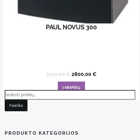
PAUL NOVUS 300
Original
Current
3330,00
€
2800,00
€
price
price
was:
is:
Į KREPŠELĮ
3330,00 €.
2800,00 €.
Paieška
PRODUKTO KATEGORIJOS