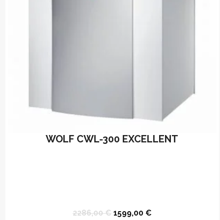
WOLF CWL-300 EXCELLENT
Original
Current
2286,00
€
1599,00
€