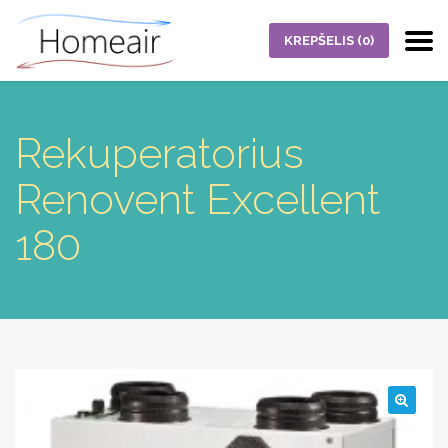
KREPŠELIS
(0)
Rekuperatorius
Renovent Excellent
180
🔍