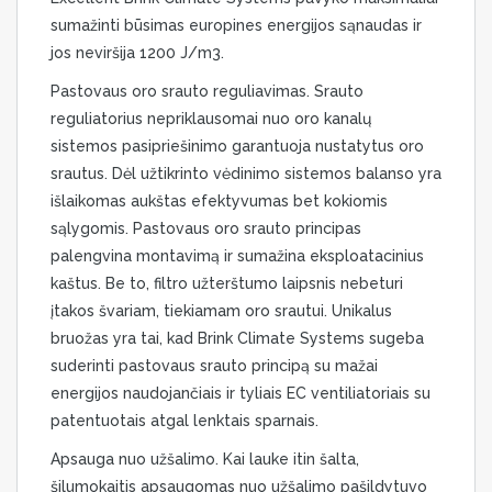
sumažinti būsimas europines energijos sąnaudas ir
jos neviršija 1200 J/m3.
Pastovaus oro srauto reguliavimas. Srauto
reguliatorius nepriklausomai nuo oro kanalų
sistemos pasipriešinimo garantuoja nustatytus oro
srautus. Dėl užtikrinto vėdinimo sistemos balanso yra
išlaikomas aukštas efektyvumas bet kokiomis
sąlygomis. Pastovaus oro srauto principas
palengvina montavimą ir sumažina eksploatacinius
kaštus. Be to, filtro užterštumo laipsnis nebeturi
įtakos švariam, tiekiamam oro srautui. Unikalus
bruožas yra tai, kad Brink Climate Systems sugeba
suderinti pastovaus srauto principą su mažai
energijos naudojančiais ir tyliais EC ventiliatoriais su
patentuotais atgal lenktais sparnais.
Apsauga nuo užšalimo. Kai lauke itin šalta,
šilumokaitis apsaugomas nuo užšalimo pašildytuvo