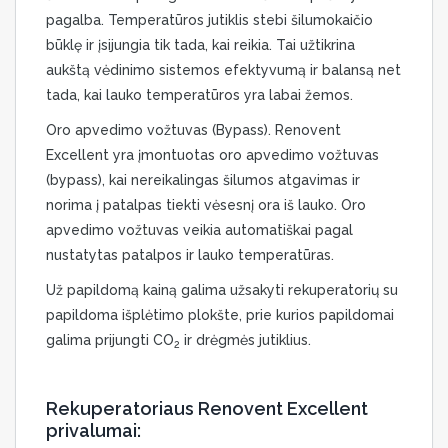
pagalba. Temperatūros jutiklis stebi šilumokaičio
būklę ir įsijungia tik tada, kai reikia. Tai užtikrina
aukštą vėdinimo sistemos efektyvumą ir balansą net
tada, kai lauko temperatūros yra labai žemos.
Oro apvedimo vožtuvas (Bypass). Renovent
Excellent yra įmontuotas oro apvedimo vožtuvas
(bypass), kai nereikalingas šilumos atgavimas ir
norima į patalpas tiekti vėsesnį ora iš lauko. Oro
apvedimo vožtuvas veikia automatiškai pagal
nustatytas patalpos ir lauko temperatūras.
Už papildomą kainą galima užsakyti rekuperatorių su
papildoma išplėtimo plokšte, prie kurios papildomai
galima prijungti CO
ir drėgmės jutiklius.
2
Rekuperatoriaus Renovent Excellent
privalumai: