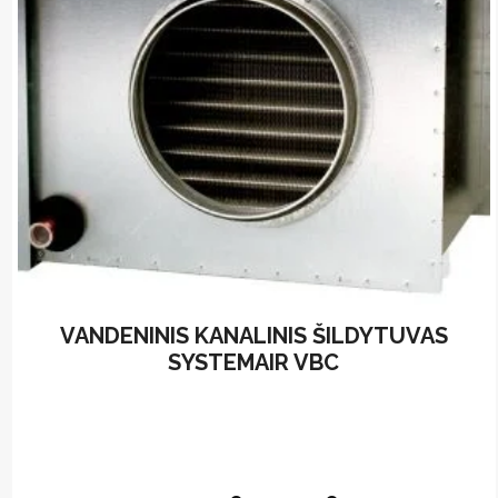
be
chosen
on
the
product
page
VANDENINIS KANALINIS ŠILDYTUVAS
SYSTEMAIR VBC