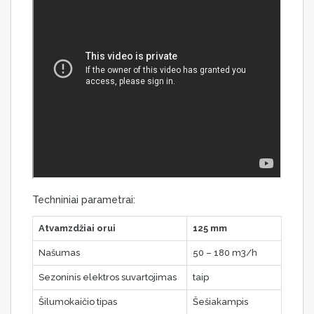
Techniniai parametrai:
Atvamzdžiai orui
125 mm
Našumas
50 – 180 m3/h
Sezoninis elektros suvartojimas
taip
Šilumokaičio tipas
Šešiakampis