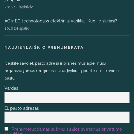
2016 14 lapkričio
AC ir EC technologijos elektriniai varikliai. Kuo jie skiriasi?
2016 24 spalio
NAUJIENLAIŠKIO PRENUMERATA
Įveskite savo el. pašto adresą ir pranešimus apie mūsų
organizuojamus renginius ir kitus įvykius, gausite elektroniniu
paštu.
Vardas
El. pašto adresas
Prenumeruodamas sutinku su šios svetainės privatumo