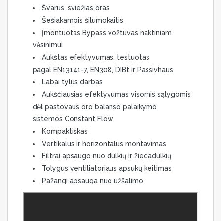
Švarus, sviežias oras
Šešiakampis šilumokaitis
Įmontuotas Bypass vožtuvas naktiniam
vėsinimui
Aukštas efektyvumas, testuotas
pagal EN13141-7, EN308, DIBt ir Passivhaus
Labai tylus darbas
Aukščiausias efektyvumas visomis sąlygomis
dėl pastovaus oro balanso palaikymo
sistemos Constant Flow
Kompaktiškas
Vertikalus ir horizontalus montavimas
Filtrai apsaugo nuo dulkių ir žiedadulkių
Tolygus ventiliatoriaus apsukų keitimas
Pažangi apsauga nuo užšalimo