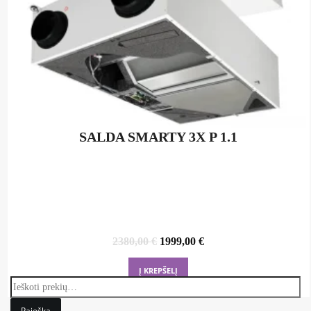
SALDA SMARTY 3X P 1.1
Original
Current
2380,00
€
1999,00
€
price
price
was:
is:
Į KREPŠELĮ
2380,00 €.
1999,00 €.
Paieška