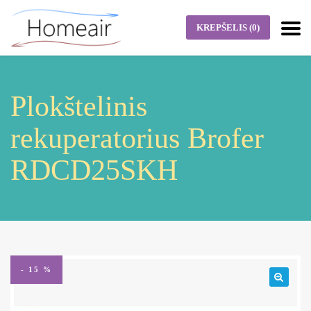
KREPŠELIS
(0)
Plokštelinis
rekuperatorius Brofer
RDCD25SKH
- 15 %
🔍