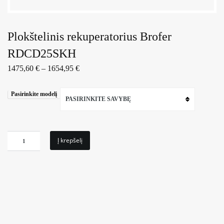
Plokštelinis rekuperatorius Brofer
RDCD25SKH
1475,60
€
–
1654,95
€
Pasirinkite modelį
PASIRINKITE SAVYBĘ
produkto
Į krepšelį
kiekis:
Plokštelinis
rekuperatorius
Brofer
RDCD25SKH