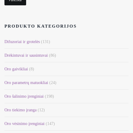
PRODUKTO KATEGORIJOS
Difuzoriai ir grotelės
(131)
Drėkintuvai ir sausintuvai
(86)
Oro gaivikliai
(8)
Oro parametrų matuokliai
(24)
Oro šalinimo įrenginiai
(198)
Oro tiekimo įranga
(12)
Oro vėsinimo įrenginiai
(147)