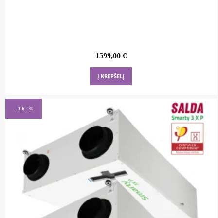
1599,00
€
Į KREPŠELĮ
- 16 %