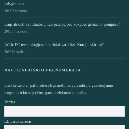
palyginimas
2016 2 gruodžio
Kaip atskirti ventiliatorių nuo patalpų oro kokybės gerinimo įrenginio?
2016 14 lapkričio
AC ir EC technologijos elektriniai varikliai. Kuo jie skiriasi?
2016 24 spalio
NAUJIENLAIŠKIO PRENUMERATA
Įveskite savo el. pašto adresą ir pranešimus apie mūsų organizuojamus
renginius ir kitus įvykius, gausite elektroniniu paštu.
Vardas
El. pašto adresas