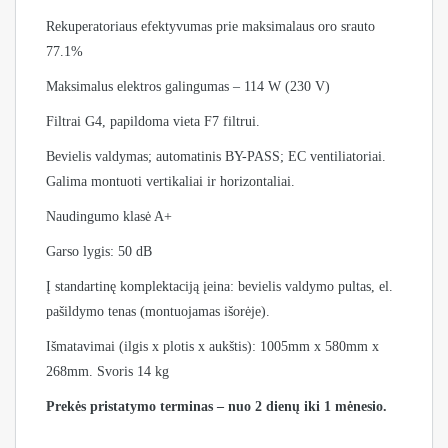
Rekuperatoriaus efektyvumas prie maksimalaus oro srauto
77.1%
Maksimalus elektros galingumas – 114 W (230 V)
Filtrai G4, papildoma vieta F7 filtrui.
Bevielis valdymas; automatinis BY-PASS; EC ventiliatoriai.
Galima montuoti vertikaliai ir horizontaliai.
Naudingumo klasė A+
Garso lygis: 50 dB
Į standartinę komplektaciją įeina: bevielis valdymo pultas, el.
pašildymo tenas (montuojamas išorėje).
Išmatavimai (ilgis x plotis x aukštis): 1005mm x 580mm x
268mm. Svoris 14 kg
Prekės pristatymo terminas – nuo 2 dienų iki 1 mėnesio.