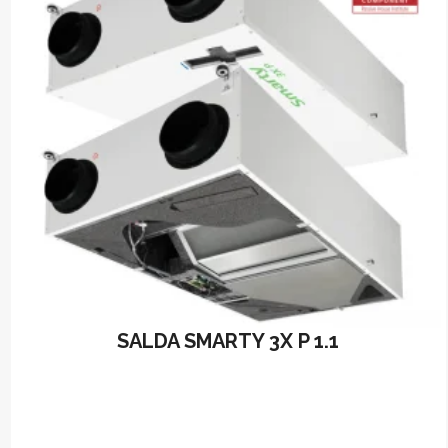
may
be
chosen
on
the
product
page
SALDA SMARTY 3X P 1.1