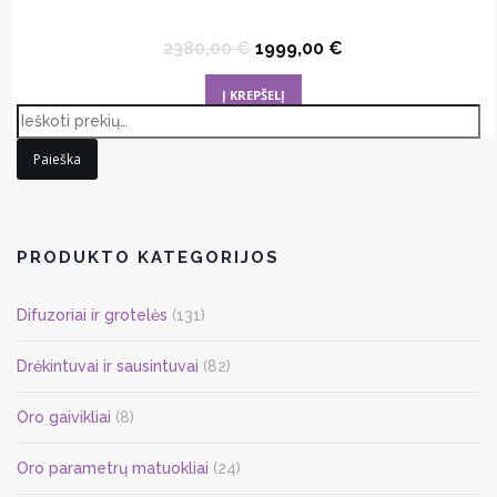
Original
Current
2380,00
€
1999,00
€
price
price
was:
is:
Į KREPŠELĮ
2380,00 €.
1999,00 €.
Paieška
PRODUKTO KATEGORIJOS
Difuzoriai ir grotelės
(131)
Drėkintuvai ir sausintuvai
(82)
Oro gaivikliai
(8)
Oro parametrų matuokliai
(24)