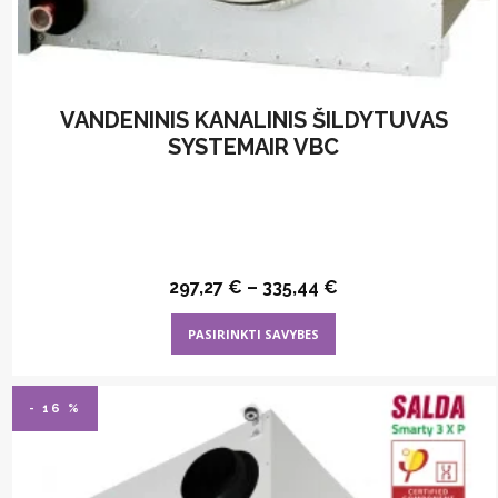
VANDENINIS KANALINIS ŠILDYTUVAS
SYSTEMAIR VBC
297,27
€
–
335,44
€
This
PASIRINKTI SAVYBES
product
has
multiple
- 16 %
variants.
The
options