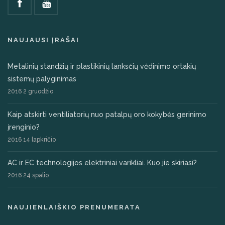
NAUJAUSI ĮRAŠAI
Metalinių standžių ir plastikinių lanksčių vėdinimo ortakių
sistemų palyginimas
2016 2 gruodžio
Kaip atskirti ventiliatorių nuo patalpų oro kokybės gerinimo
įrenginio?
2016 14 lapkričio
AC ir EC technologijos elektriniai varikliai. Kuo jie skiriasi?
2016 24 spalio
NAUJIENLAIŠKIO PRENUMERATA