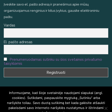
Įveskite savo el. pašto adresą ir pranešimus apie mūsų
organizuojamus renginius ir kitus įvykius, gausite elektroniniu
paštu.
Vardas
El. pašto adresas
Prenumeruodamas sutinku su šios svetainės privatumo
taisyklėmis
Informuojame, kad šioje svetainėje naudojami slapukai (angl.
cookies). Sutikdami, paspauskite mygtuką „Sutinku“ arba
naršykite toliau. Savo duotą sutikimą bet kada galėsite atšaukti
VISOS TEISĖS SAUGOMOS
HOMEAIR.LT
pakeisdami savo interneto naršyklės nustatymus ir ištrindami