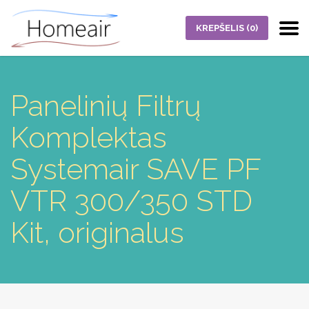
KREPŠELIS
(0)
Panelinių Filtrų
Komplektas
Systemair SAVE PF
VTR 300/350 STD
Kit, originalus