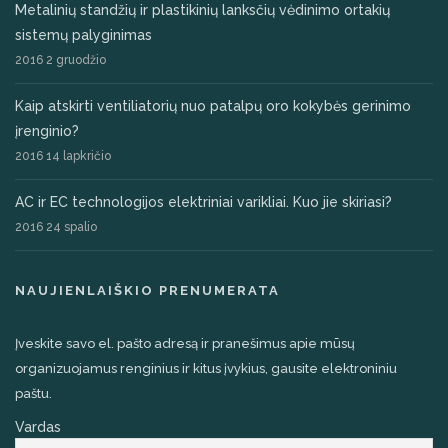
Metalinių standžių ir plastikinių lanksčių vėdinimo ortakių
sistemų palyginimas
2016 2 gruodžio
Kaip atskirti ventiliatorių nuo patalpų oro kokybės gerinimo
įrenginio?
2016 14 lapkričio
AC ir EC technologijos elektriniai varikliai. Kuo jie skiriasi?
2016 24 spalio
NAUJIENLAIŠKIO PRENUMERATA
Įveskite savo el. pašto adresą ir pranešimus apie mūsų
organizuojamus renginius ir kitus įvykius, gausite elektroniniu
paštu.
Vardas