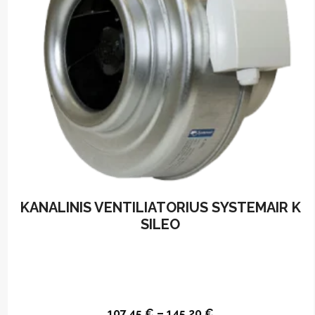
chosen
on
the
product
page
KANALINIS VENTILIATORIUS SYSTEMAIR K
SILEO
107,45
€
–
145,20
€