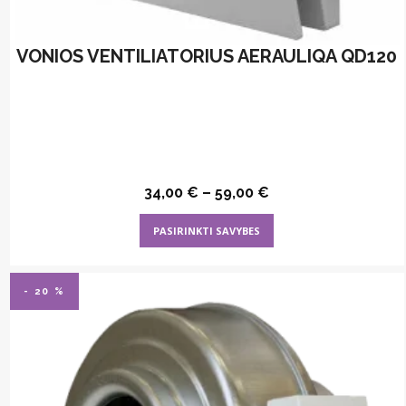
VONIOS VENTILIATORIUS AERAULIQA QD120
34,00
€
–
59,00
€
This
PASIRINKTI SAVYBES
product
has
multiple
- 20 %
variants.
The
options
may
be