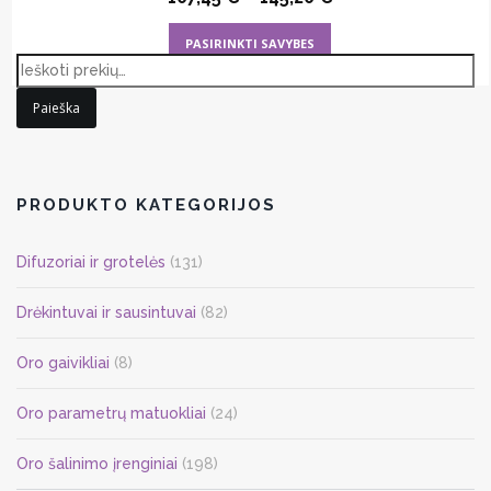
This
PASIRINKTI SAVYBES
product
has
Paieška
multiple
variants.
The
options
PRODUKTO KATEGORIJOS
may
be
Difuzoriai ir grotelės
(131)
chosen
on
Drėkintuvai ir sausintuvai
(82)
the
Oro gaivikliai
(8)
product
page
Oro parametrų matuokliai
(24)
Oro šalinimo įrenginiai
(198)