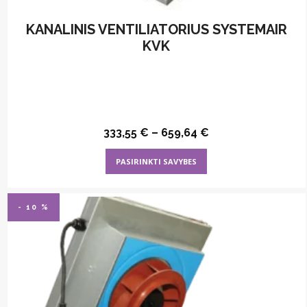
KANALINIS VENTILIATORIUS SYSTEMAIR
KVK
333,55
€
–
659,64
€
This
PASIRINKTI SAVYBES
product
has
multiple
- 10 %
variants.
The
options
may
be