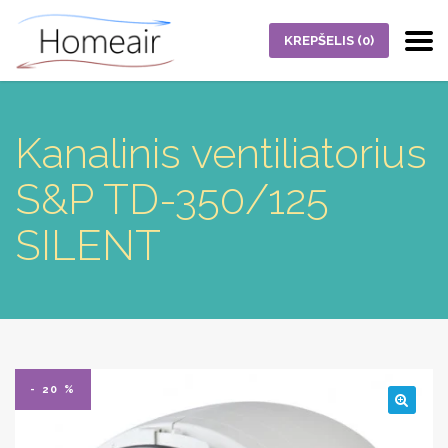
KREPŠELIS
(0)
Kanalinis ventiliatorius
S&P TD-350/125
SILENT
- 20 %
🔍