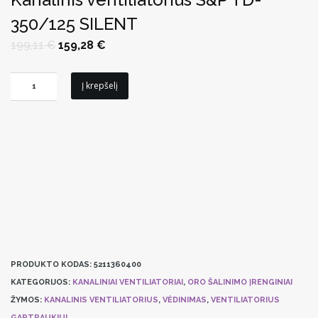
350/125 SILENT
Original
Current
199,11
€
159,28
€
price
price
was:
is:
199,11 €.
159,28 €.
produkto
Į krepšelį
kiekis:
Kanalinis
ventiliatorius
S&P
TD-
350/125
SILENT
PRODUKTO KODAS:
5211360400
KATEGORIJOS:
KANALINIAI VENTILIATORIAI
,
ORO ŠALINIMO ĮRENGINIAI
ŽYMOS:
KANALINIS VENTILIATORIUS
,
VĖDINIMAS
,
VENTILIATORIUS
GARTRAUKIUI