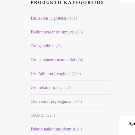
PRODUKTO KATEGORIJOS
Difuzoriai ir grotelės
(131)
Drėkintuvai ir sausintuvai
(86)
Oro gaivikliai
(8)
Oro parametrų matuokliai
(24)
Oro šalinimo įrenginiai
(198)
Oro tiekimo įranga
(12)
Oro vėsinimo įrenginiai
(147)
Ortakiai
(223)
Apr
Pelėsio naikinimo chemija
(8)