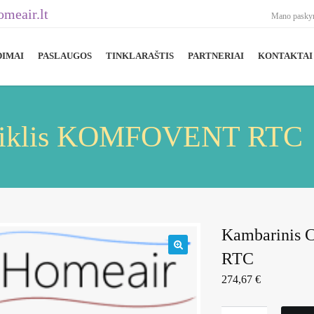
meair.lt
Mano pasky
DIMAI
PASLAUGOS
TINKLARAŠTIS
PARTNERIAI
KONTAKTAI
utiklis KOMFOVENT RTC
Kambarinis 
RTC
🔍
274,67
€