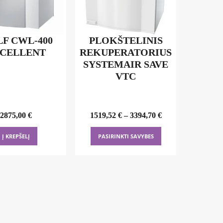
F CWL-400
PLOKŠTELINIS
CELLENT
REKUPERATORIUS
SYSTEMAIR SAVE
VTC
2875,00
€
1519,52
€
–
3394,70
€
This
Į KREPŠELĮ
PASIRINKTI SAVYBES
product
has
multiple
variants.
The
options
may