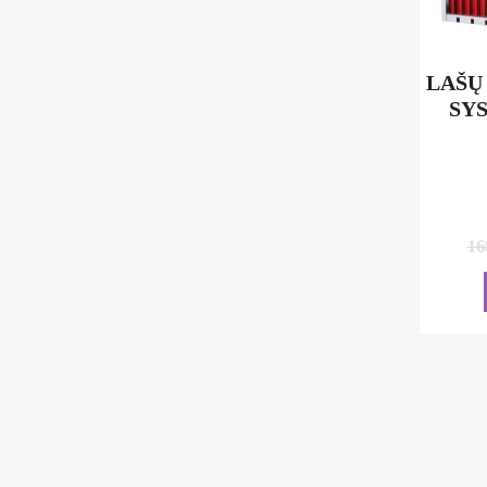
LAŠŲ
SY
16