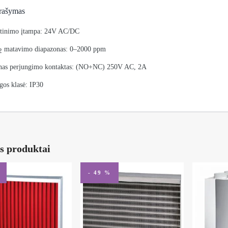
rašymas
tinimo įtampa: 24V AC/DC
matavimo diapazonas: 0–2000 ppm
2
nas perjungimo kontaktas: (NO+NC) 250V AC, 2A
gos klasė: IP30
s produktai
- 49 %