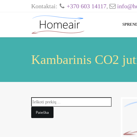
Kontaktai:
+370 603 14117
,
info@ho
SPREN
Kambarinis CO2 j
Paieška