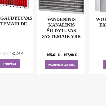
 GAUDYTUVAS
VANDENINIS
WOL
STEMAIR DE
KANALINIS
EX
ŠILDYTUVAS
SYSTEMAIR VBR
Original
Current
8,19
€
142,96
€
165,61
€
–
197,98
€
price
price
was:
is:
This
Į KREPŠELĮ
168,19 €.
142,96 €.
PASIRINKTI SAVYBES
product
has
multiple
variants.
The
options
may