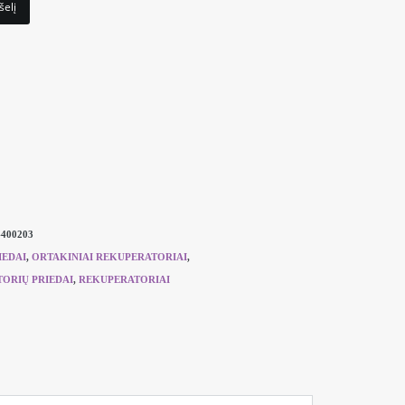
šelį
4400203
IEDAI
,
ORTAKINIAI REKUPERATORIAI
,
ORIŲ PRIEDAI
,
REKUPERATORIAI