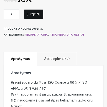
Original
Current
55,78
€
47,40
€
price
price
was:
is:
55,78 €.
47,40 €.
produkto
Į krepšelį
kiekis:
Filtrų
PRODUKTO KODAS:
0001595
komplektas
KATEGORIJOS:
REKUPERATORIAI
,
REKUPERATORIŲ FILTRAI
Zehnder
ComfoAir
160
įrenginiui
Aprašymas
Atsiliepimai (0)
Aprašymas
Rinkinį sudaro du filtrai: ISO Coarse ≥ 65 % / ISO
ePM1 ≥ 65 % (G4 / F7)
(G4) naudojamas iš jūsų patalpų ištraukiamam orui.
(F7) naudojama į jūsų patalpas tiekiamam lauko orui
filtruoti.