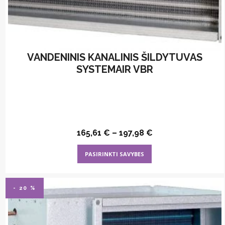
VANDENINIS KANALINIS ŠILDYTUVAS
SYSTEMAIR VBR
165,61
€
–
197,98
€
This
PASIRINKTI SAVYBES
product
has
multiple
- 20 %
variants.
The