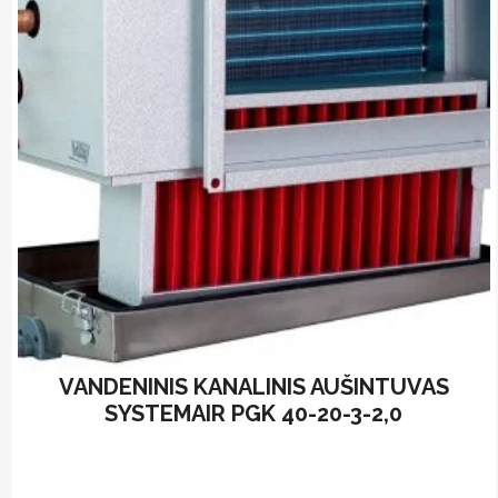
options
may
be
chosen
on
the
product
page
VANDENINIS KANALINIS AUŠINTUVAS
SYSTEMAIR PGK 40-20-3-2,0