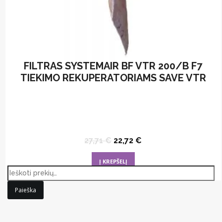
FILTRAS SYSTEMAIR BF VTR 200/B F7
TIEKIMO REKUPERATORIAMS SAVE VTR
Original
Current
27,71
€
22,72
€
price
price
was:
is:
Į KREPŠELĮ
27,71 €.
22,72 €.
Paieška