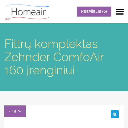
KREPŠELIS
(0)
Filtrų komplektas
Zehnder ComfoAir
160 įrenginiui
- 15 %
🔍