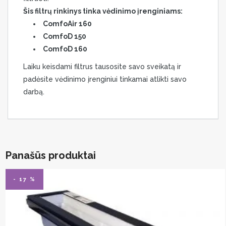
Šis filtrų rinkinys tinka vėdinimo įrenginiams:
ComfoAir 160
ComfoD 150
ComfoD 160
Laiku keisdami filtrus tausosite savo sveikatą ir
padėsite vėdinimo įrenginiui tinkamai atlikti savo
darbą.
Panašūs produktai
- 17 %