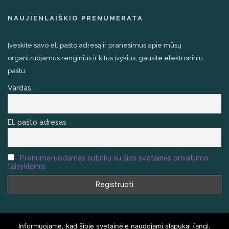
NAUJIENLAIŠKIO PRENUMERATA
Įveskite savo el. pašto adresą ir pranešimus apie mūsų
organizuojamus renginius ir kitus įvykius, gausite elektroniniu
paštu.
Vardas
El. pašto adresas
Prenumeruodamas sutinku su šios svetainės privatumo
taisyklėmis
Informuojame, kad šioje svetainėje naudojami slapukai (angl.