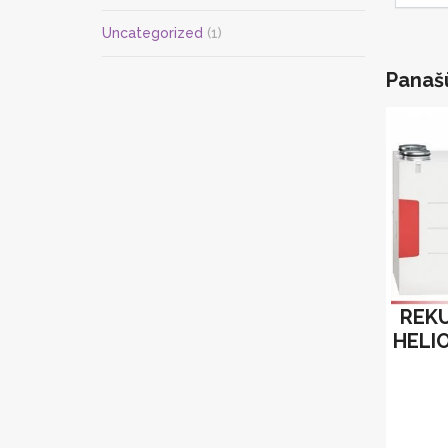
Uncategorized
(1)
Panaš
REK
HELI