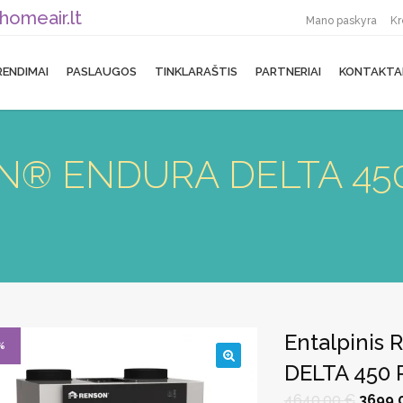
homeair.lt
Mano paskyra
Kr
RENDIMAI
PASLAUGOS
TINKLARAŠTIS
PARTNERIAI
KONTAKTA
ON® ENDURA DELTA 450
Entalpini
%
DELTA 450 
🔍
Origina
4640,00
€
3699,