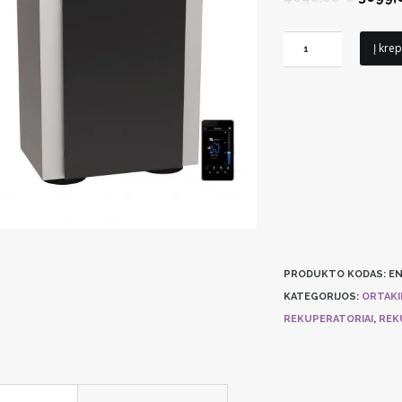
price
was:
4640,0
produkto
Į krep
kiekis:
Entalpinis
RENSON®
ENDURA
DELTA
450
PH-
E
T4
rekuparatorius
PRODUKTO KODAS:
EN
KATEGORIJOS:
ORTAKI
REKUPERATORIAI
,
REK