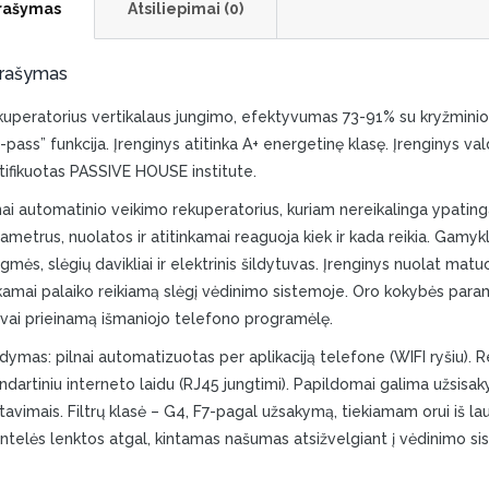
rašymas
Atsiliepimai (0)
rašymas
uperatorius vertikalaus jungimo, efektyvumas 73-91% su kryžminio pr
-pass” funkcija. Įrenginys atitinka A+ energetinę klasę. Įrenginys va
tifikuotas PASSIVE HOUSE institute.
nai automatinio veikimo rekuperatorius, kuriam nereikalinga ypatin
ametrus, nuolatos ir atitinkamai reaguoja kiek ir kada reikia. Gamykl
gmės, slėgių davikliai ir elektrinis šildytuvas. Įrenginys nuolat mat
kamai palaiko reikiamą slėgį vėdinimo sistemoje. Oro kokybės par
svai prieinamą išmaniojo telefono programėlę.
dymas: pilnai automatizuotas per aplikaciją telefone (WIFI ryšiu). 
ndartiniu interneto laidu (RJ45 jungtimi). Papildomai galima užsisakyt
avimais. Filtrų klasė – G4, F7-pagal užsakymą, tiekiamam orui iš la
telės lenktos atgal, kintamas našumas atsižvelgiant į vėdinimo si