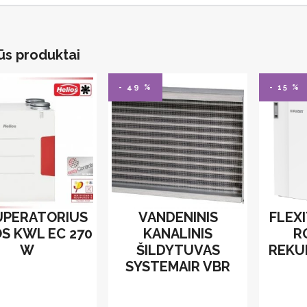
ūs produktai
- 49 %
- 15 %
UPERATORIUS
VANDENINIS
FLEXI
OS KWL EC 270
KANALINIS
R
W
ŠILDYTUVAS
REKU
SYSTEMAIR VBR