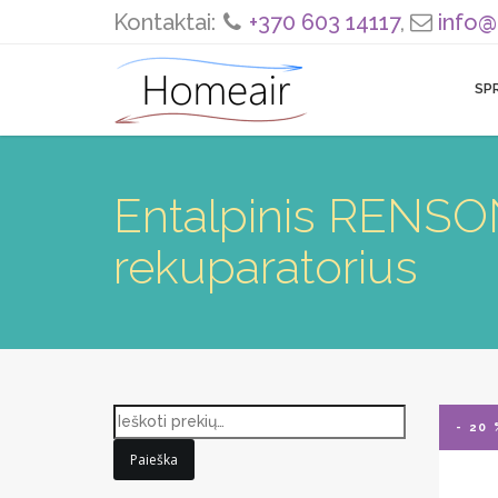
Kontaktai:
+370 603 14117
,
info@
SP
Entalpinis RENS
rekuparatorius
- 20 
Paieška