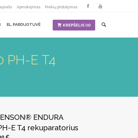
epšelis
Apmokėjimas
Prekių pristatymas
I
EL. PARDUOTUVĖ
KREPŠELIS
(0)
 PH-E T4
s RENSON® ENDURA
PH-E T4 rekuparatorius
l
Current
00
€