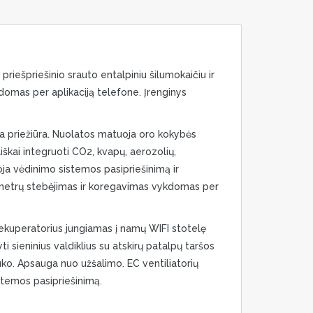
iešpriešinio srauto entalpiniu šilumokaičiu ir
ldomas per aplikaciją telefone. Įrenginys
ga priežiūra. Nuolatos matuoja oro kokybės
iškai integruoti CO2, kvapų, aerozolių,
uoja vėdinimo sistemos pasipriešinimą ir
ametrų stebėjimas ir koregavimas vykdomas per
Rekuperatorius jungiamas į namų WIFI stotelę
i sieninius valdiklius su atskirų patalpų taršos
uko. Apsauga nuo užšalimo. EC ventiliatorių
stemos pasipriešinimą.