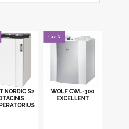
- 30 %
T NORDIC S2
WOLF CWL-300
OTACINIS
EXCELLENT
PERATORIUS