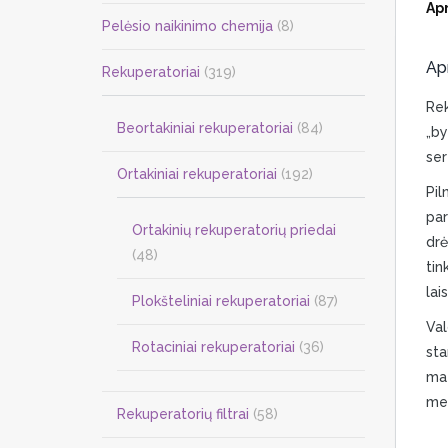
Ap
Pelėsio naikinimo chemija
(8)
Ap
Rekuperatoriai
(319)
Rek
Beortakiniai rekuperatoriai
(84)
„by
ser
Ortakiniai rekuperatoriai
(192)
Pil
par
Ortakinių rekuperatorių priedai
drė
(48)
tin
lai
Plokšteliniai rekuperatoriai
(87)
Val
Rotaciniai rekuperatoriai
(36)
sta
mat
men
Rekuperatorių filtrai
(58)