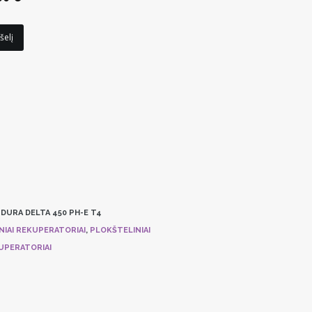
price
is:
0 €.
3699,00 €.
šelį
DURA DELTA 450 PH-E T4
NIAI REKUPERATORIAI
,
PLOKŠTELINIAI
UPERATORIAI