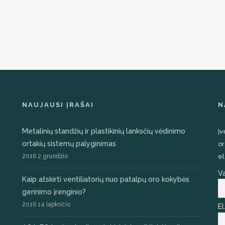
NAUJAUSI ĮRAŠAI
N
Metalinių standžių ir plastikinių lanksčių vėdinimo
Įv
ortakių sistemų palyginimas
or
2016 2 gruodžio
el
V
Kaip atskirti ventiliatorių nuo patalpų oro kokybės
gerinimo įrenginio?
2016 14 lapkričio
El