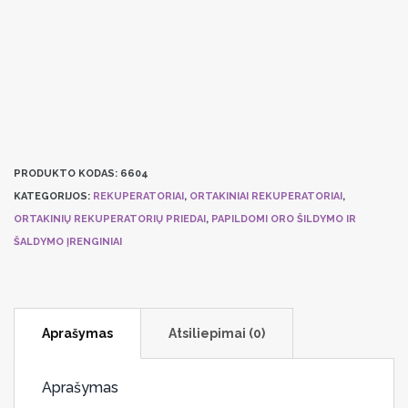
kanalinis
aušintuvas
Systemair
PGK
40-
20-
3-
2,0
PRODUKTO KODAS:
6604
KATEGORIJOS:
REKUPERATORIAI
,
ORTAKINIAI REKUPERATORIAI
,
ORTAKINIŲ REKUPERATORIŲ PRIEDAI
,
PAPILDOMI ORO ŠILDYMO IR
ŠALDYMO ĮRENGINIAI
Aprašymas
Atsiliepimai (0)
Aprašymas