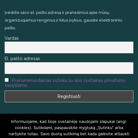
Įveskite savo el. pašto adresą ir pranešimus apie mūsų
organizuojamus renginius ir kitus įvykius, gausite elektroniniu
paštu.
Vardas
El. pašto adresas
Prenumeruodamas sutinku su šios svetainės privatumo
taisyklėmis
Informuojame, kad šioje svetainėje naudojami slapukai (angl.
cookies). Sutikdami, paspauskite mygtuką „Sutinku“ arba
naršykite toliau. Savo duotą sutikimą bet kada galėsite atšaukti
VISOS TEISĖS SAUGOMOS
HOMEAIR.LT