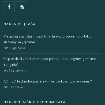
NAUJAUSI ĮRAŠAI
Metalinių standžių ir plastikinių lanksčių vėdinimo ortakių
sistemų palyginimas
2016 2 gruodžio
Kaip atskirti ventiliatorių nuo patalpų oro kokybės gerinimo
įrenginio?
2016 14 lapkričio
AC ir EC technologijos elektriniai varikliai. Kuo jie skiriasi?
2016 24 spalio
NAUJIENLAIŠKIO PRENUMERATA