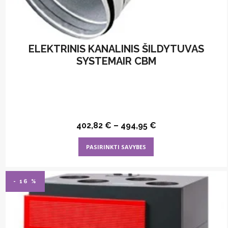
ELEKTRINIS KANALINIS ŠILDYTUVAS
SYSTEMAIR CBM
402,82
€
–
494,95
€
This
PASIRINKTI SAVYBES
product
has
multiple
- 16 %
variants.
The
options