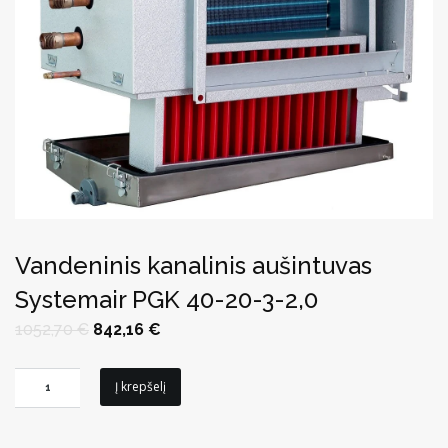
Vandeninis kanalinis aušintuvas
Systemair PGK 40-20-3-2,0
Original
Current
1052,70
€
842,16
€
price
price
was:
is:
1052,70 €.
842,16 €.
produkto
Į krepšelį
kiekis:
Vandeninis