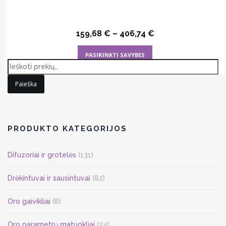
159,68
€
–
406,74
€
This
PASIRINKTI SAVYBES
product
has
Paieška
multiple
variants.
The
options
PRODUKTO KATEGORIJOS
may
be
Difuzoriai ir grotelės
(131)
chosen
on
Drėkintuvai ir sausintuvai
(82)
the
Oro gaivikliai
(8)
product
page
Oro parametrų matuokliai
(24)