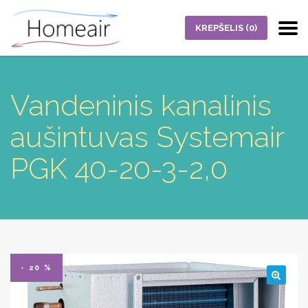
KREPŠELIS
(0)
Vandeninis kanalinis
aušintuvas Systemair
PGK 40-20-3-2,0
- 20 %
🔍