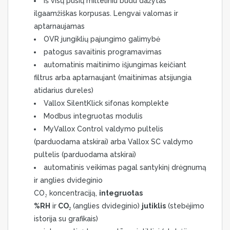
iš visų pusių milteliniu būdu dažytas
ilgaamžiškas korpusas. Lengvai valomas ir
aptarnaujamas
OVR jungiklių pajungimo galimybė
patogus savaitinis programavimas
automatinis maitinimo išjungimas keičiant
filtrus arba aptarnaujant (maitinimas atsijungia
atidarius dureles)
Vallox SilentKlick sifonas komplekte
Modbus integruotas modulis
MyVallox Control valdymo pultelis
(parduodama atskirai) arba Vallox SC valdymo
pultelis (parduodama atskirai)
automatinis veikimas pagal santykinį drėgnumą
ir anglies dvideginio
CO₂ koncentraciją,
integruotas
%RH
ir
CO₂
(anglies dvideginio)
jutiklis
(stebėjimo
istorija su grafikais)