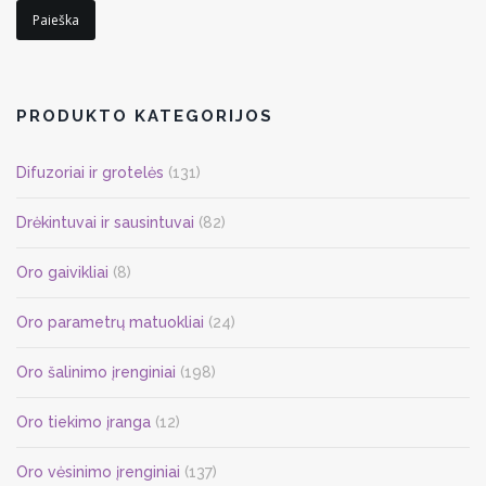
Paieška
PRODUKTO KATEGORIJOS
Difuzoriai ir grotelės
(131)
Drėkintuvai ir sausintuvai
(82)
Oro gaivikliai
(8)
Oro parametrų matuokliai
(24)
Oro šalinimo įrenginiai
(198)
Oro tiekimo įranga
(12)
Oro vėsinimo įrenginiai
(137)