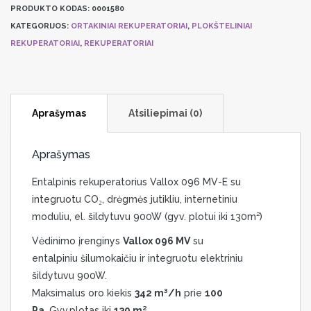
PRODUKTO KODAS:
0001580
KATEGORIJOS:
ORTAKINIAI REKUPERATORIAI
,
PLOKŠTELINIAI
REKUPERATORIAI
,
REKUPERATORIAI
Aprašymas
Atsiliepimai (0)
Aprašymas
Entalpinis rekuperatorius Vallox 096 MV-E su
integruotu CO₂, drėgmės jutikliu, internetiniu
moduliu, el. šildytuvu 900W (gyv. plotui iki 130m²)
Vėdinimo įrenginys
Vallox 096 MV
su
entalpiniu šilumokaičiu ir integruotu elektriniu
šildytuvu 900W.
Maksimalus oro kiekis
342 m³/h
prie
100
Pa
.
Gyv.plotas iki
130 m²
.