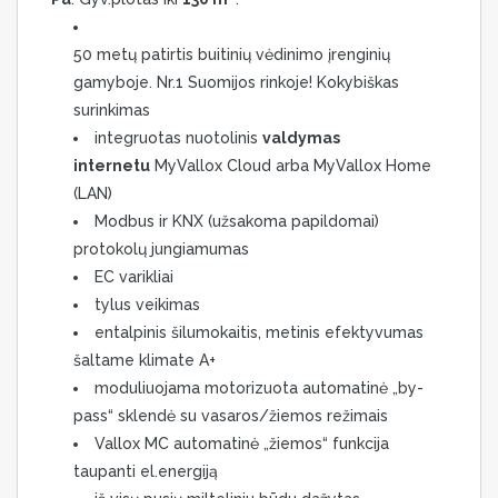
50 metų patirtis buitinių vėdinimo įrenginių
gamyboje. Nr.1 Suomijos rinkoje! Kokybiškas
surinkimas
integruotas nuotolinis
valdymas
internetu
MyVallox Cloud arba MyVallox Home
(LAN)
Modbus ir KNX (užsakoma papildomai)
protokolų jungiamumas
EC varikliai
tylus veikimas
entalpinis šilumokaitis, metinis efektyvumas
šaltame klimate A+
moduliuojama motorizuota automatinė „by-
pass“ sklendė su vasaros/žiemos režimais
Vallox MC automatinė „žiemos“ funkcija
taupanti el.energiją