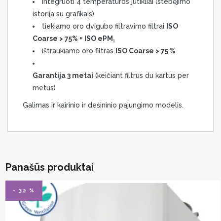
integruoti 4 temperatūros jutikliai (stebėjimo
istorija su grafikais)
tiekiamo oro dvigubo filtravimo filtrai
ISO
Coarse > 75% + ISO ePM₁
ištraukiamo oro filtras
ISO Coarse > 75 %
Garantija 3 metai
(keičiant filtrus du kartus per
metus)
Galimas ir kairinio ir dešininio pajungimo modelis.
Panašūs produktai
- 32 %