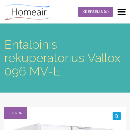
KREPŠELIS
(0)
Entalpinis
rekuperatorius Vallox
096 MV-E
- 16 %
🔍