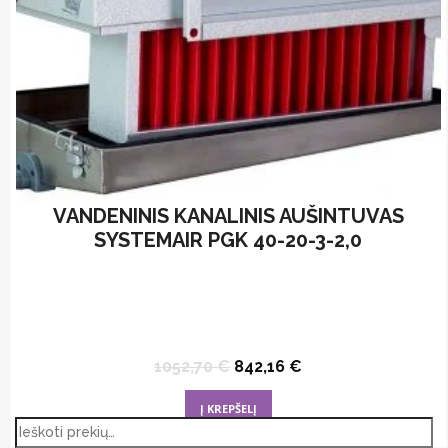
product
page
VANDENINIS KANALINIS AUŠINTUVAS
SYSTEMAIR PGK 40-20-3-2,0
Original
Current
1052,70
€
842,16
€
price
price
was:
is:
Į KREPŠELĮ
1052,70 €.
842,16 €.