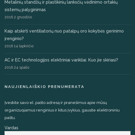
Metalinių standžių ir plastikinių lanksčių vėdinimo ortakių
sistemų palyginimas
2016 2 gruodžio
Kaip atskirti ventiliatorių nuo patalpų oro kokybės gerinimo
įrenginio?
2016 14 lapkričio
AC ir EC technologijos elektriniai varikliai. Kuo jie skiriasi?
2016 24 spalio
NAUJIENLAIŠKIO PRENUMERATA
Įveskite savo el. pašto adresą ir pranešimus apie mūsų
organizuojamus renginius ir kitus įvykius, gausite elektroniniu
paštu.
Vardas