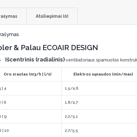
rašymas
Atsiliepimai (0)
rašymas
oler & Palau ECOAIR DESIGN
Išcentrinis (radialinis)
ventiliatoriaus sparnuotės konstruk
Oro srautas (m3/h | l/s)
Elektros sąnaudos (min/max)
 | 4
1,5/4,6
 | 6
1,8/4,7
 | 9
2,2/5,1
 | 10
2,7/5,5