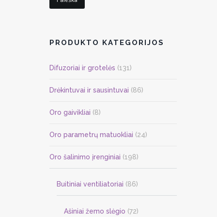
PRODUKTO KATEGORIJOS
Difuzoriai ir grotelės
(131)
Drėkintuvai ir sausintuvai
(86)
Oro gaivikliai
(8)
Oro parametrų matuokliai
(24)
Oro šalinimo įrenginiai
(198)
Buitiniai ventiliatoriai
(86)
Ašiniai žemo slėgio
(72)