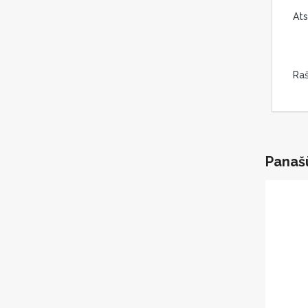
Ats
Raš
Panaš