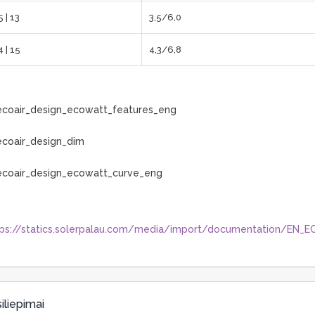
 | 13
3,5/6,0
 | 15
4,3/6,8
tps://statics.solerpalau.com/media/import/documentation/EN
iliepimai