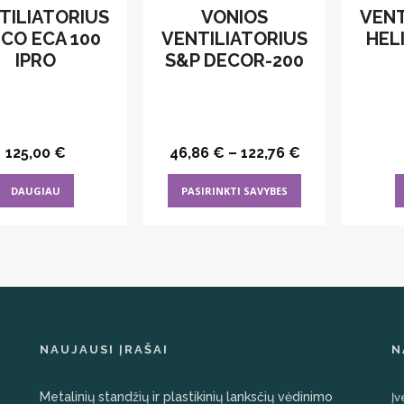
TILIATORIUS
VONIOS
VENT
ICO ECA 100
VENTILIATORIUS
HEL
IPRO
S&P DECOR-200
125,00
€
46,86
€
–
122,76
€
This
DAUGIAU
PASIRINKTI SAVYBES
product
has
multiple
variants.
The
options
may
NAUJAUSI ĮRAŠAI
N
be
chosen
Metalinių standžių ir plastikinių lanksčių vėdinimo
Įv