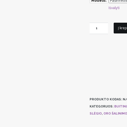
Modelis:
Išvalyti
produkto
Į krep
kiekis:
Vonios
ventiliatorius
S&P
ECOAIR
DESIGN
H/M/S/T
PRODUKTO KODAS:
N/
KATEGORIJOS:
BUITINI
SLĖGIO
,
ORO ŠALINIMO