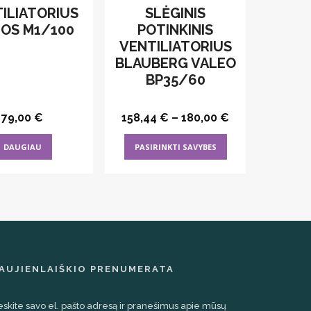
ILIATORIUS
SLĖGINIS
IOS M1/100
POTINKINIS
VENTILIATORIUS
BLAUBERG VALEO
BP35/60
79,00
€
158,44
€
–
180,00
€
This
DAUGIAU
PASIRINKTI SAVYBES
product
has
multiple
variants.
The
options
may
AUJIENLAIŠKIO PRENUMERATA
be
chosen
eskite savo el. pašto adresą ir pranešimus apie mūsų