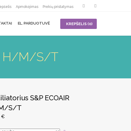
epšelis
Apmokėjimas
Prekių pristatymas
TAKTAI
EL. PARDUOTUVĖ
KREPŠELIS
(0)
GN H/M/S/T
iliatorius S&P ECOAIR
M/S/T
8
€