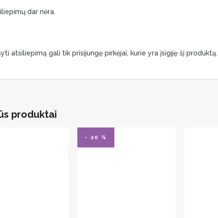
iliepimų dar nėra.
yti atsiliepimą gali tik prisijungę pirkėjai, kurie yra įsigiję šį produktą.
ūs produktai
- 20 %