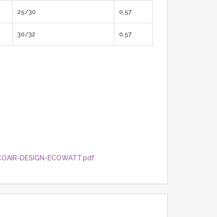
25/30
0,57
30/32
0,57
_ECOAIR-DESIGN-ECOWATT.pdf