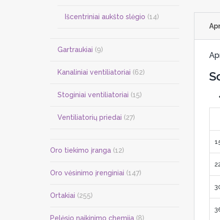
Išcentriniai aukšto slėgio
(14)
Ap
Gartraukiai
(9)
Ap
Kanaliniai ventiliatoriai
(62)
S
Stoginiai ventiliatoriai
(15)
Ventiliatorių priedai
(27)
15
Oro tiekimo įranga
(12)
22
Oro vėsinimo įrenginiai
(147)
30
Ortakiai
(255)
36
Pelėsio naikinimo chemija
(8)