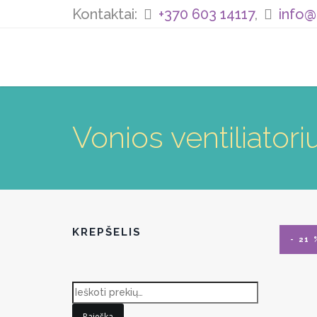
Kontaktai:
+370 603 14117
,
info@
Vonios ventiliat
KREPŠELIS
- 21 
Paieška