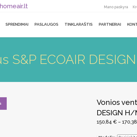
homeair.lt
Mano paskyra
Kr
SPRENDIMAI
PASLAUGOS
TINKLARAŠTIS
PARTNERIAI
KON
orius S&P ECOAIR DESI
Vonios vent
%
DESIGN H/
150,84
€
–
170,3