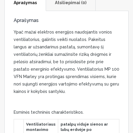
Aprašymas
Atsiliepimai (0)
Aprašymas
Ypač mažai elektros energijos naudojantis vonios
ventiliatorius, galintis veikti nuolatos. Pakeitus
langus ar užsandarinus pastatą, sumontavę šį
ventiliatorių ženkliai sumažinsite riziką drėgmės ir
pelėsio atsiradimui, be to prisidėsite prie prie
pastato energinio efektyvumo. Ventiliatorius MP 100
VFN Marley yra protingas sprendimas visiems, kurie
nori sujungti energijos vartojimo efektyvumą su geru
kainos ir kokybės santykiu.
Esminės techninės charakteristikos.
Ventiliatoriaus
patalpų viduje sienos ar
montavimo
lubų erdvėje po