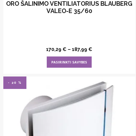
ORO ŠALINIMO VENTILIATORIUS BLAUBERG
VALEO-E 35/60
170,29
€
–
187,99
€
This
PASIRINKTI SAVYBES
product
has
multiple
- 20 %
variants.
The
options
may
be
chosen
on