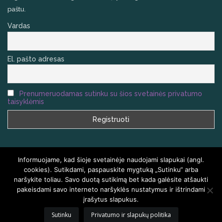
paštu.
Vardas
El. pašto adresas
Prenumeruodamas sutinku su šios svetainės privatumo
taisyklėmis
Informuojame, kad šioje svetainėje naudojami slapukai (angl.
cookies). Sutikdami, paspauskite mygtuką „Sutinku“ arba
naršykite toliau. Savo duotą sutikimą bet kada galėsite atšaukti
VISOS TEISĖS SAUGOMOS
HOMEAIR.LT
pakeisdami savo interneto naršyklės nustatymus ir ištrindami
įrašytus slapukus.
PRADŽIA
KLAUSIMAI IR ATSAKYMAI
KONTAKTAI
TINKLARAŠTIS
Sutinku
Privatumo ir slapukų politika