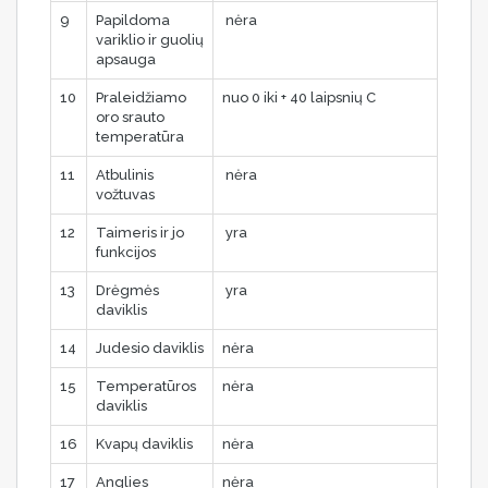
9
Papildoma
nėra
variklio ir guolių
apsauga
10
Praleidžiamo
nuo 0 iki + 40 laipsnių C
oro srauto
temperatūra
11
Atbulinis
nėra
vožtuvas
12
Taimeris ir jo
yra
funkcijos
13
Drėgmės
yra
daviklis
14
Judesio daviklis
nėra
15
Temperatūros
nėra
daviklis
16
Kvapų daviklis
nėra
17
Anglies
nėra