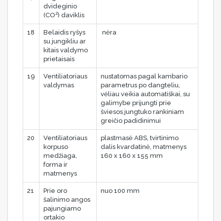
dvideginio
2
(CO
) daviklis
18
Belaidis ryšys
nėra
su jungikliu ar
kitais valdymo
prietaisais
19
Ventiliatoriaus
nustatomas pagal kambario
valdymas
parametrus po dangteliu,
vėliau veikia automatiškai, su
galimybe prijungti prie
šviesos jungtuko rankiniam
greičio padidinimui
20
Ventiliatoriaus
plastmasė ABS, tvirtinimo
korpuso
dalis kvardatinė, matmenys
medžiaga,
160 x 160 x 155 mm
forma ir
matmenys
21
Prie oro
nuo 100 mm
šalinimo angos
pajungiamo
ortakio