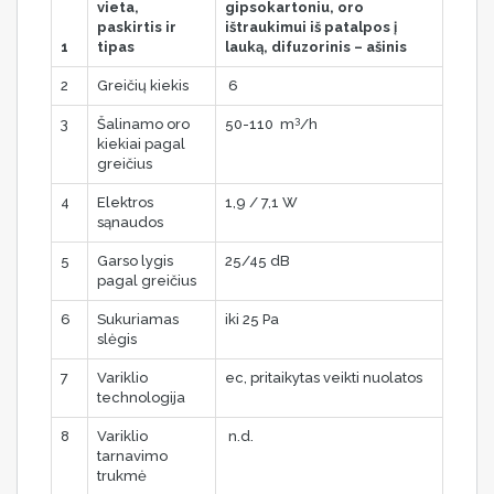
vieta,
gipsokartoniu, oro
paskirtis ir
ištraukimui iš patalpos į
1
tipas
lauką, difuzorinis – ašinis
2
Greičių kiekis
6
3
3
Šalinamo oro
50-110 m
/h
kiekiai pagal
greičius
4
Elektros
1,9 / 7,1 W
sąnaudos
5
Garso lygis
25/45 dB
pagal greičius
6
Sukuriamas
iki 25 Pa
slėgis
7
Variklio
ec, pritaikytas veikti nuolatos
technologija
8
Variklio
n.d.
tarnavimo
trukmė