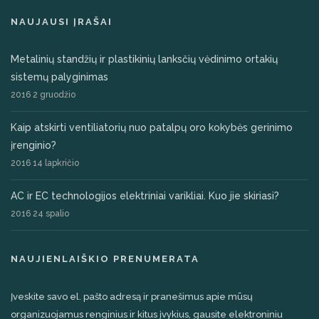
NAUJAUSI ĮRAŠAI
Metalinių standžių ir plastikinių lanksčių vėdinimo ortakių
sistemų palyginimas
2016 2 gruodžio
Kaip atskirti ventiliatorių nuo patalpų oro kokybės gerinimo
įrenginio?
2016 14 lapkričio
AC ir EC technologijos elektriniai varikliai. Kuo jie skiriasi?
2016 24 spalio
NAUJIENLAIŠKIO PRENUMERATA
Įveskite savo el. pašto adresą ir pranešimus apie mūsų
organizuojamus renginius ir kitus įvykius, gausite elektroniniu