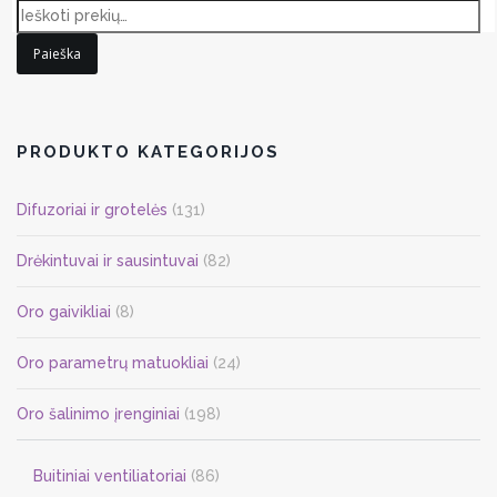
Paieška
PRODUKTO KATEGORIJOS
Difuzoriai ir grotelės
(131)
Drėkintuvai ir sausintuvai
(82)
Oro gaivikliai
(8)
Oro parametrų matuokliai
(24)
Oro šalinimo įrenginiai
(198)
Buitiniai ventiliatoriai
(86)