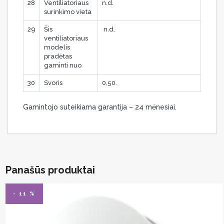
28
Ventiliatoriaus
n.d.
surinkimo vieta
29
Šis
n.d.
ventiliatoriaus
modelis
pradėtas
gaminti nuo
30
Svoris
0,50.
Gamintojo suteikiama garantija – 24 mėnesiai.
Panašūs produktai
- 11 %