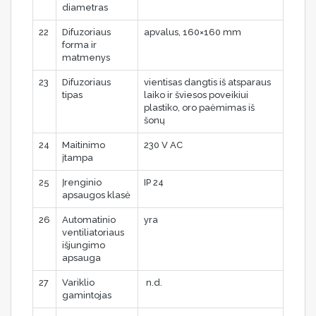
diametras
22
Difuzoriaus
apvalus, 160×160 mm
forma ir
matmenys
23
Difuzoriaus
vientisas dangtis iš atsparaus
tipas
laiko ir šviesos poveikiui
plastiko, oro paėmimas iš
šonų
24
Maitinimo
230 V AC
įtampa
25
Įrenginio
IP 24
apsaugos klasė
26
Automatinio
yra
ventiliatoriaus
išjungimo
apsauga
27
Variklio
n.d.
gamintojas