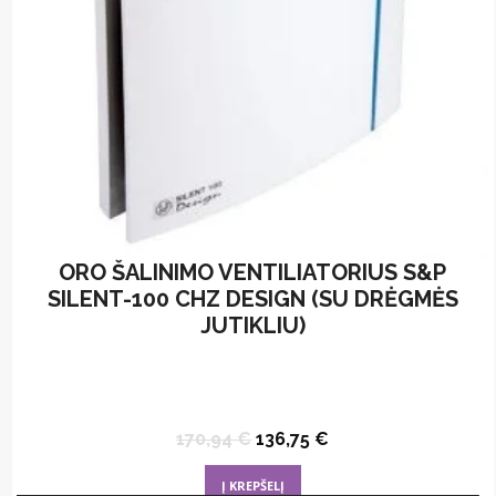
the
product
page
ORO ŠALINIMO VENTILIATORIUS S&P
SILENT-100 CHZ DESIGN (SU DRĖGMĖS
JUTIKLIU)
Original
Current
170,94
€
136,75
€
price
price
was:
is:
Į KREPŠELĮ
170,94 €.
136,75 €.