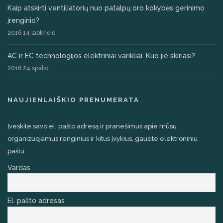
Kaip atskirti ventiliatorių nuo patalpų oro kokybės gerinimo
įrenginio?
2016 14 lapkričio
AC ir EC technologijos elektriniai varikliai. Kuo jie skiriasi?
2016 24 spalio
NAUJIENLAIŠKIO PRENUMERATA
Įveskite savo el. pašto adresą ir pranešimus apie mūsų
organizuojamus renginius ir kitus įvykius, gausite elektroniniu
paštu.
Vardas
El. pašto adresas