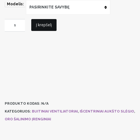
Modelis:
PASIRINKITE SAVYBĘ
produkto
Į krepšelį
kiekis:
Vonios
ventiliatorius
S&P
EBB-
175
PRODUKTO KODAS:
N/A
KATEGORIJOS:
BUITINIAI VENTILIATORIAI
,
IŠCENTRINIAI AUKŠTO SLĖGIO
,
ORO ŠALINIMO ĮRENGINIAI