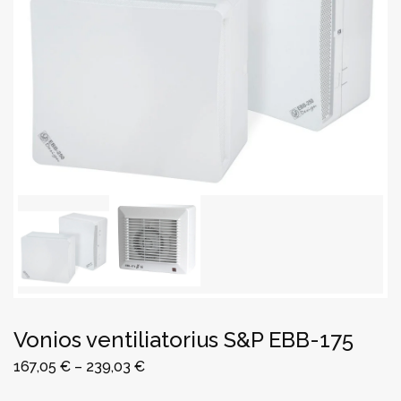
Vonios ventiliatorius S&P EBB-175
167,05
€
–
239,03
€