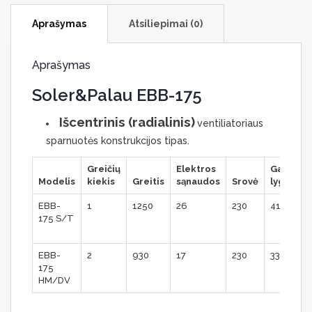
Aprašymas
Atsiliepimai (0)
Aprašymas
Soler&Palau EBB-175
Išcentrinis (radialinis)
ventiliatoriaus
sparnuotės konstrukcijos tipas.
Greičių
Elektros
Garso
Modelis
kiekis
Greitis
sąnaudos
Srovė
lygis
EBB-
1
1250
26
230
41
175 S/T
EBB-
2
930
17
230
33
175
HM/DV