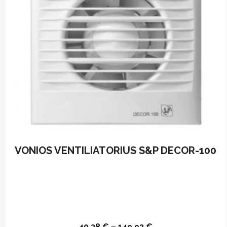
VONIOS VENTILIATORIUS S&P DECOR-100
40,38
€
–
149,93
€