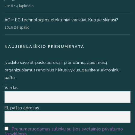
2016 14 lapkričio
AC ir EC technologijos elektriniai varikliai. Kuo jie skiriasi?
2016 24 spalio
NAUJIENLAIŠKIO PRENUMERATA
Įveskite savo el. pašto adresą ir pranešimus apie mūsų
organizuojamus renginius ir kitus įvykius, gausite elektroniniu
paštu.
Vardas
El. pašto adresas
Prenumeruodamas sutinku su šios svetainės privatumo
taisyklėmis