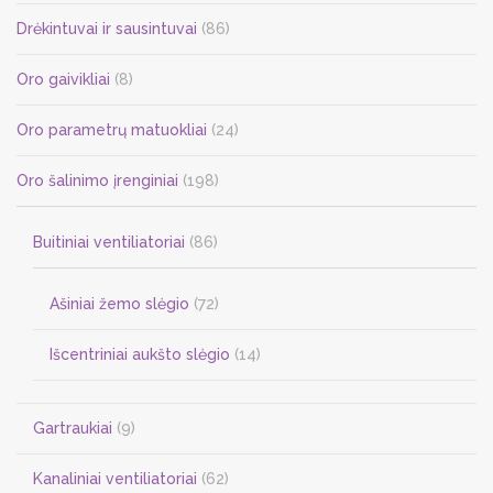
on
Drėkintuvai ir sausintuvai
(86)
the
Oro gaivikliai
(8)
product
page
Oro parametrų matuokliai
(24)
Oro šalinimo įrenginiai
(198)
Buitiniai ventiliatoriai
(86)
Ašiniai žemo slėgio
(72)
Išcentriniai aukšto slėgio
(14)
Gartraukiai
(9)
Kanaliniai ventiliatoriai
(62)