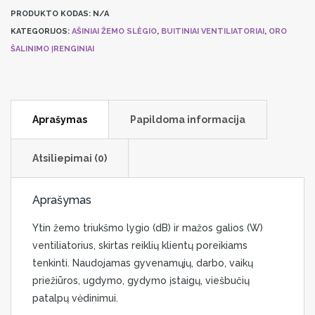
Ventiliatorius
PRODUKTO KODAS:
N/A
Vents
KATEGORIJOS:
AŠINIAI ŽEMO SLĖGIO
,
BUITINIAI VENTILIATORIAI
,
ORO
125Silenta
ŠALINIMO ĮRENGINIAI
M
Aprašymas
Papildoma informacija
Atsiliepimai (0)
Aprašymas
Ytin žemo triukšmo lygio (dB) ir mažos galios (W)
ventiliatorius, skirtas reiklių klientų poreikiams
tenkinti. Naudojamas gyvenamųjų, darbo, vaikų
priežiūros, ugdymo, gydymo įstaigų, viešbučių
patalpų vėdinimui.