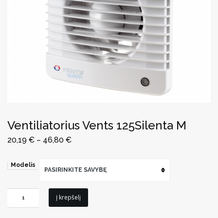
Ventiliatorius Vents 125Silenta M
20,19
€
–
46,80
€
Modelis
PASIRINKITE SAVYBĘ
produkto
Į krepšelį
kiekis: