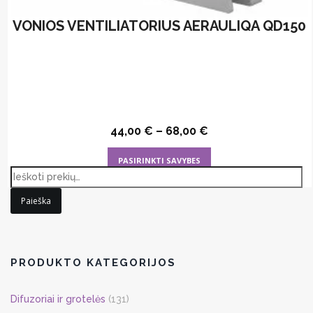
VONIOS VENTILIATORIUS AERAULIQA QD150
44,00
€
–
68,00
€
This
PASIRINKTI SAVYBES
product
has
Paieška
multiple
variants.
The
options
PRODUKTO KATEGORIJOS
may
be
Difuzoriai ir grotelės
(131)
chosen