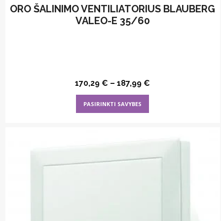
ORO ŠALINIMO VENTILIATORIUS BLAUBERG
VALEO-E 35/60
170,29
€
–
187,99
€
This
PASIRINKTI SAVYBES
product
has
multiple
variants.
The
options
may
be
chosen