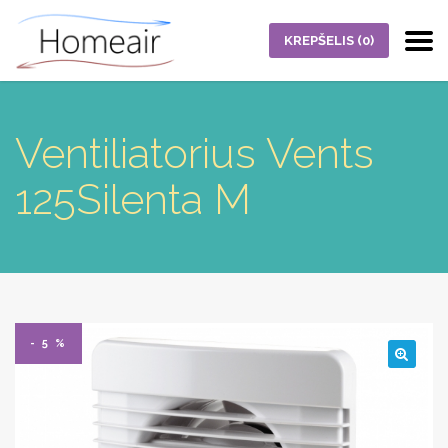
KREPŠELIS
(0)
Ventiliatorius Vents
125Silenta M
- 5 %
🔍