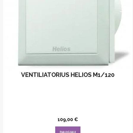
on
the
product
page
VENTILIATORIUS HELIOS M1/120
109,00
€
DAUGIAU