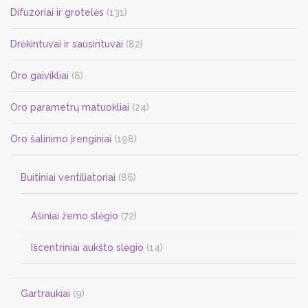
be
Difuzoriai ir grotelės
(131)
chosen
on
Drėkintuvai ir sausintuvai
(82)
the
Oro gaivikliai
(8)
product
page
Oro parametrų matuokliai
(24)
Oro šalinimo įrenginiai
(198)
Buitiniai ventiliatoriai
(86)
Ašiniai žemo slėgio
(72)
Išcentriniai aukšto slėgio
(14)
Gartraukiai
(9)