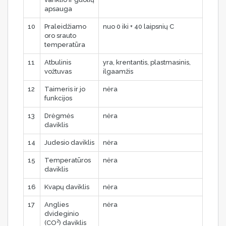
apsauga
10
Praleidžiamo
nuo 0 iki + 40 laipsnių C
oro srauto
temperatūra
11
Atbulinis
yra, krentantis, plastmasinis,
vožtuvas
ilgaamžis
12
Taimeris ir jo
nėra
funkcijos
13
Drėgmės
nėra
daviklis
14
Judesio daviklis
nėra
15
Temperatūros
nėra
daviklis
16
Kvapų daviklis
nėra
17
Anglies
nėra
dvideginio
2
(CO
) daviklis