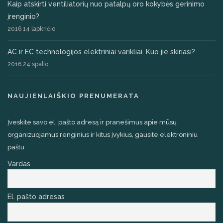
Kaip atskirti ventiliatorių nuo patalpų oro kokybės gerinimo
įrenginio?
2016 14 lapkričio
AC ir EC technologijos elektriniai varikliai. Kuo jie skiriasi?
2016 24 spalio
NAUJIENLAIŠKIO PRENUMERATA
Įveskite savo el. pašto adresą ir pranešimus apie mūsų
organizuojamus renginius ir kitus įvykius, gausite elektroniniu
paštu.
Vardas
El. pašto adresas