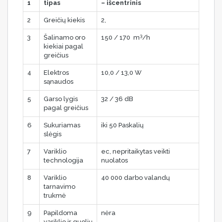
1
tipas
– išcentrinis
2
Greičių kiekis
2,
3
3
Šalinamo oro
150 / 170 m
/h
kiekiai pagal
greičius
4
Elektros
10,0 / 13,0 W
sąnaudos
5
Garso lygis
32 / 36 dB
pagal greičius
6
Sukuriamas
iki 50 Paskalių
slėgis
7
Variklio
ec, nepritaikytas veikti
technologija
nuolatos
8
Variklio
40 000 darbo valandų
tarnavimo
trukmė
9
Papildoma
nėra
variklio ir guolių