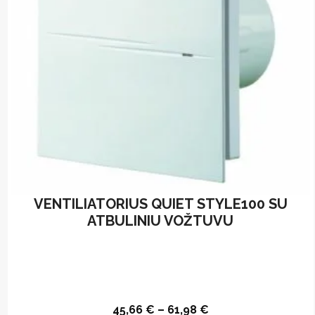
chosen
on
the
product
page
VENTILIATORIUS QUIET STYLE100 SU
ATBULINIU VOŽTUVU
45,66
€
–
61,98
€