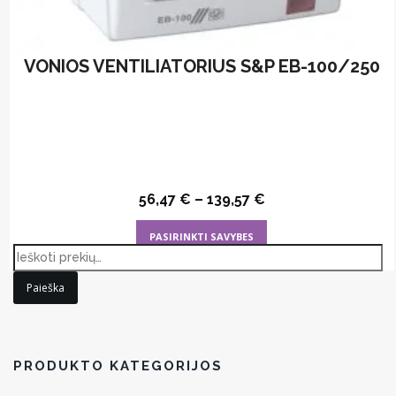
VONIOS VENTILIATORIUS S&P EB-100/250
56,47
€
–
139,57
€
This
PASIRINKTI SAVYBES
product
has
Paieška
multiple
variants.
The
options
PRODUKTO KATEGORIJOS
may