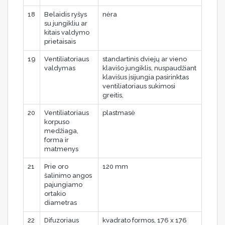
18
Belaidis ryšys
nėra
su jungikliu ar
kitais valdymo
prietaisais
19
Ventiliatoriaus
standartinis dviejų ar vieno
valdymas
klavišo jungiklis, nuspaudžiant
klavišus įsijungia pasirinktas
ventiliatoriaus sukimosi
greitis,
20
Ventiliatoriaus
plastmasė
korpuso
medžiaga,
forma ir
matmenys
21
Prie oro
120 mm
šalinimo angos
pajungiamo
ortakio
diametras
22
Difuzoriaus
kvadrato formos, 176 x 176