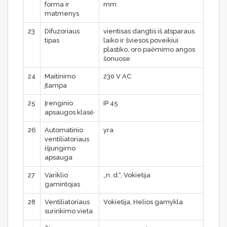
forma ir
mm
matmenys
23
Difuzoriaus
vientisas dangtis iš atsparaus
tipas
laiko ir šviesos poveikiui
plastiko, oro paėmimo angos
šonuose
24
Maitinimo
230 V AC
įtampa
25
Įrenginio
IP 45
apsaugos klasė
26
Automatinio
yra
ventiliatoriaus
išjungimo
apsauga
27
Variklio
„n. d.“, Vokietija
gamintojas
28
Ventiliatoriaus
Vokietija, Helios gamykla
surinkimo vieta