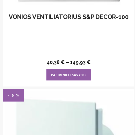
VONIOS VENTILIATORIUS S&P DECOR-100
40,38
€
–
149,93
€
This
PASIRINKTI SAVYBES
product
has
multiple
- 9 %
variants.
The
options
may
be