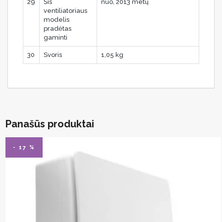
29
Šis
nuo, 2013 metų
ventiliatoriaus
modelis
pradėtas
gaminti
30
Svoris
1,05 kg
Panašūs produktai
- 17 %