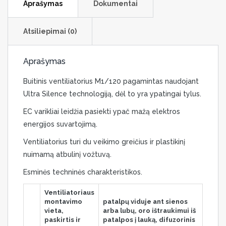
Aprašymas
Dokumentai
Atsiliepimai (0)
Aprašymas
Buitinis ventiliatorius M1/120 pagamintas naudojant
Ultra Silence technologiją, dėl to yra ypatingai tylus.
EC varikliai leidžia pasiekti ypač mažą elektros
energijos suvartojimą.
Ventiliatorius turi du veikimo greičius ir plastikinį
nuimamą atbulinį vožtuvą.
Esminės techninės charakteristikos.
Ventiliatoriaus
montavimo
patalpų viduje ant sienos
vieta,
arba lubų, oro ištraukimui iš
paskirtis ir
patalpos į lauką, difuzorinis