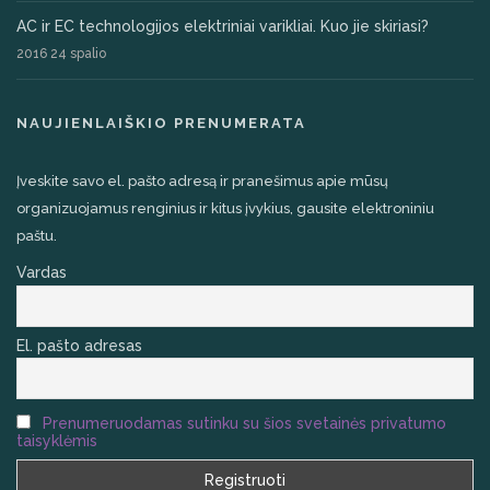
AC ir EC technologijos elektriniai varikliai. Kuo jie skiriasi?
2016 24 spalio
NAUJIENLAIŠKIO PRENUMERATA
Įveskite savo el. pašto adresą ir pranešimus apie mūsų
organizuojamus renginius ir kitus įvykius, gausite elektroniniu
paštu.
Vardas
El. pašto adresas
Prenumeruodamas sutinku su šios svetainės privatumo
taisyklėmis