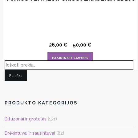
26,00
€
–
50,00
€
This
PASIRINKTI SAVYBES
product
has
Paieška
multiple
variants.
The
options
PRODUKTO KATEGORIJOS
may
be
Difuzoriai ir grotelės
(131)
chosen
on
Drėkintuvai ir sausintuvai
(82)