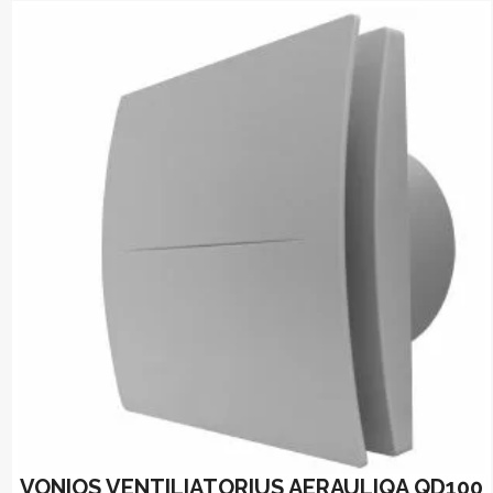
VONIOS VENTILIATORIUS AERAULIQA QD100