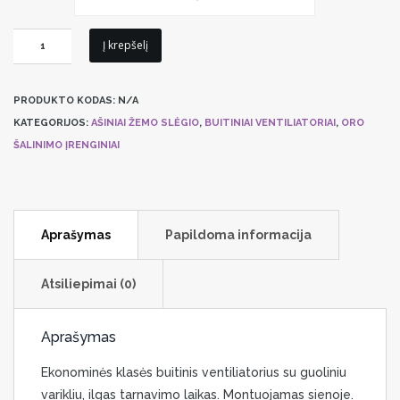
produkto
Į krepšelį
kiekis:
Ventiliatorius
PRODUKTO KODAS:
N/A
Dospel
KATEGORIJOS:
AŠINIAI ŽEMO SLĖGIO
,
BUITINIAI VENTILIATORIAI
,
ORO
STYL150
ŠALINIMO ĮRENGINIAI
Aprašymas
Papildoma informacija
Atsiliepimai (0)
Aprašymas
Ekonominės klasės buitinis ventiliatorius su guoliniu
varikliu, ilgas tarnavimo laikas. Montuojamas sienoje.