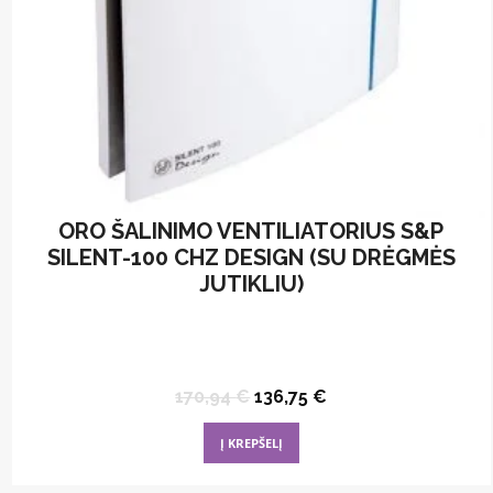
ORO ŠALINIMO VENTILIATORIUS S&P
SILENT-100 CHZ DESIGN (SU DRĖGMĖS
JUTIKLIU)
Original
Current
170,94
€
136,75
€
price
price
was:
is:
Į KREPŠELĮ
170,94 €.
136,75 €.