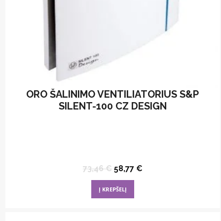
ORO ŠALINIMO VENTILIATORIUS S&P
SILENT-100 CZ DESIGN
Original
Current
73,46
€
58,77
€
price
price
was:
is:
Į KREPŠELĮ
73,46 €.
58,77 €.