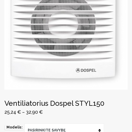
Ventiliatorius Dospel STYL150
25,24
€
–
32,90
€
Modelis:
PASIRINKITE SAVYBĘ