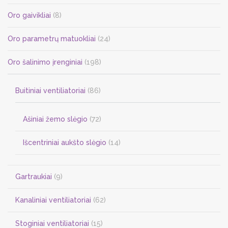
the
Oro gaivikliai
(8)
product
page
Oro parametrų matuokliai
(24)
Oro šalinimo įrenginiai
(198)
Buitiniai ventiliatoriai
(86)
Ašiniai žemo slėgio
(72)
Išcentriniai aukšto slėgio
(14)
Gartraukiai
(9)
Kanaliniai ventiliatoriai
(62)
Stoginiai ventiliatoriai
(15)