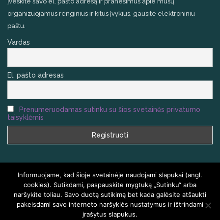
Įveskite savo el. pašto adresą ir pranešimus apie mūsų
organizuojamus renginius ir kitus įvykius, gausite elektroniniu
paštu.
Vardas
El. pašto adresas
Prenumeruodamas sutinku su šios svetainės privatumo
taisyklėmis
Informuojame, kad šioje svetainėje naudojami slapukai (angl.
cookies). Sutikdami, paspauskite mygtuką „Sutinku“ arba
naršykite toliau. Savo duotą sutikimą bet kada galėsite atšaukti
VISOS TEISĖS SAUGOMOS
HOMEAIR.LT
pakeisdami savo interneto naršyklės nustatymus ir ištrindami
įrašytus slapukus.
PRADŽIA
KLAUSIMAI IR ATSAKYMAI
KONTAKTAI
TINKLARAŠTIS