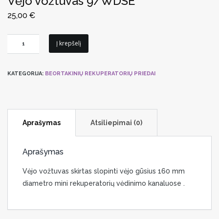
Vėjo vožtuvas 9/WDSE
25,00
€
produkto
Į krepšelį
kiekis:
Vėjo
KATEGORIJA:
BEORTAKINIŲ REKUPERATORIŲ PRIEDAI
vožtuvas
9/WDSE
Aprašymas
Atsiliepimai (0)
Aprašymas
Vėjo vožtuvas skirtas slopinti vėjo gūsius 160 mm
diametro mini rekuperatorių vėdinimo kanaluose .