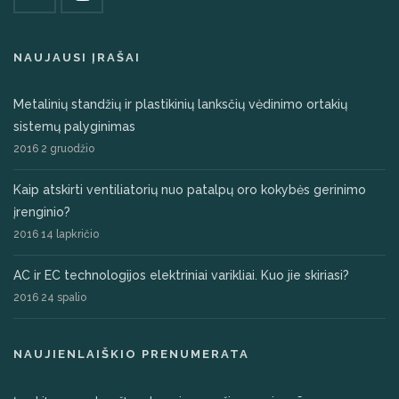
NAUJAUSI ĮRAŠAI
Metalinių standžių ir plastikinių lanksčių vėdinimo ortakių
sistemų palyginimas
2016 2 gruodžio
Kaip atskirti ventiliatorių nuo patalpų oro kokybės gerinimo
įrenginio?
2016 14 lapkričio
AC ir EC technologijos elektriniai varikliai. Kuo jie skiriasi?
2016 24 spalio
NAUJIENLAIŠKIO PRENUMERATA