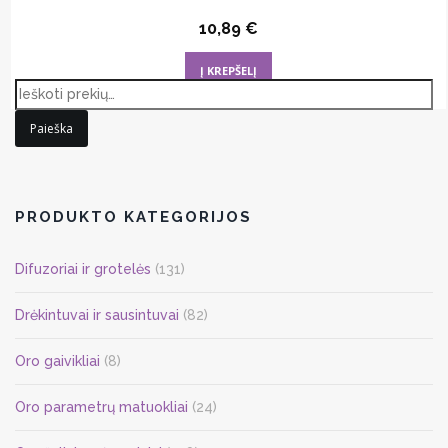
10,89
€
Į KREPŠELĮ
Paieška
PRODUKTO KATEGORIJOS
Difuzoriai ir grotelės
(131)
Drėkintuvai ir sausintuvai
(82)
Oro gaivikliai
(8)
Oro parametrų matuokliai
(24)