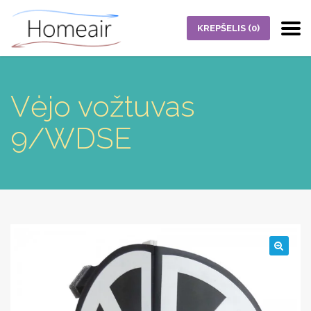
KREPŠELIS
(0)
Vėjo vožtuvas
9/WDSE
🔍