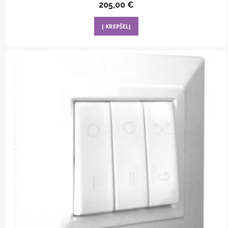
205,00
€
Į KREPŠELĮ