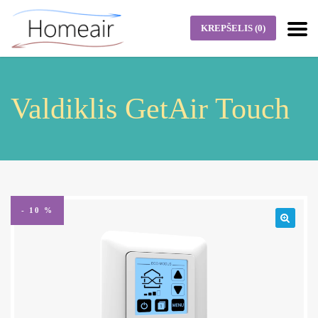
KREPŠELIS
(0)
Valdiklis GetAir Touch
- 10 %
🔍