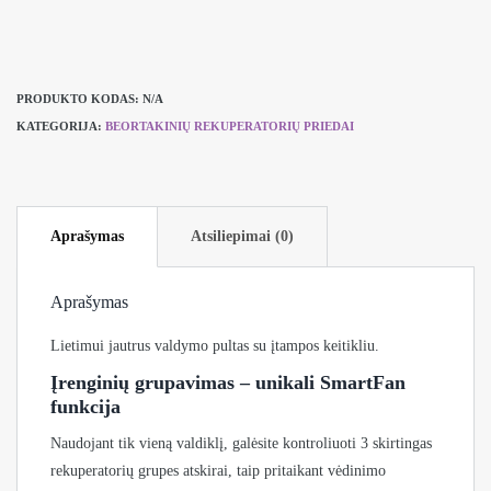
PRODUKTO KODAS:
N/A
KATEGORIJA:
BEORTAKINIŲ REKUPERATORIŲ PRIEDAI
Aprašymas
Atsiliepimai (0)
Aprašymas
Lietimui jautrus valdymo pultas su įtampos keitikliu.
Įrenginių grupavimas – unikali SmartFan
funkcija
Naudojant tik vieną valdiklį, galėsite kontroliuoti 3 skirtingas
rekuperatorių grupes atskirai, taip pritaikant vėdinimo