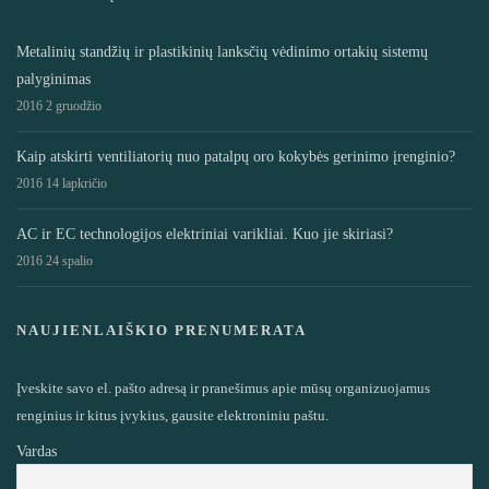
Metalinių standžių ir plastikinių lanksčių vėdinimo ortakių sistemų
palyginimas
2016 2 gruodžio
Kaip atskirti ventiliatorių nuo patalpų oro kokybės gerinimo įrenginio?
2016 14 lapkričio
AC ir EC technologijos elektriniai varikliai. Kuo jie skiriasi?
2016 24 spalio
NAUJIENLAIŠKIO PRENUMERATA
Įveskite savo el. pašto adresą ir pranešimus apie mūsų organizuojamus
renginius ir kitus įvykius, gausite elektroniniu paštu.
Vardas