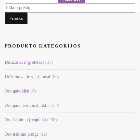
Paieška
PRODUKTO KATEGORIJOS
Difuzoriai ir grotelės
(131)
Drėkintuvai ir sausintuvai
(86)
Oro gaivikliai
(8)
Oro parametrų matuokliai
(24)
Oro šalinimo įrenginiai
(198)
Oro tiekimo įranga
(12)