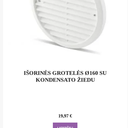
IŠORINĖS GROTELĖS Ø160 SU
KONDENSATO ŽIEDU
19,97
€
Į KREPŠELĮ