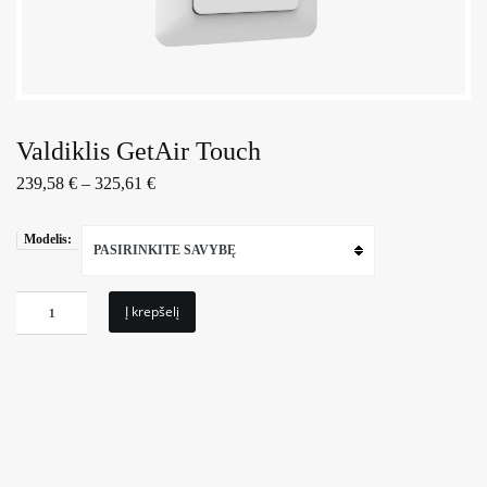
Valdiklis GetAir Touch
239,58
€
–
325,61
€
Modelis:
PASIRINKITE SAVYBĘ
produkto
Į krepšelį
kiekis:
Valdiklis
GetAir
Touch