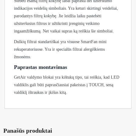
Stebėti esamą filtrų kokybę labai paprasta dėl užterštumo
indikacijos veidelių simboliais. Yra keturi skirtingi veideliai,
parodantys filtrų kokybę. Jie leidžia laiku pastebėti
užsiteršusius filtrus ir užtikrinti įrenginių veikimo
ingaamžiškumą. Net vaikai supras ką reiškia šie simboliai.
Dulkių filtrai standartiškai yra visuose SmartFan mini
rekuperatoriuose. Yra ir specialūs filtrai alergiškiems
žmonėms.
Paprastas montavimas
GetAir valdymo blokai yra kištukų tipo, tai reiškia, kad LED
valdiklis gali būti paprasčiausiai pakeistas į TOUCH, seną
valdiklį ištraukus ir įkišus kitą.
Panašūs produktai