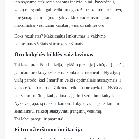
intensyvumą atskiroms zonoms individualiai. Pavyzdžiui,
vaikų miegamieji gali veikti miego režime, kai tuo tarpu tėvų
miegamajame įrenginiai gali veikti vasaros režime, taip
maksimaliai vėsindami kambarį vasaros nakties oru.
Koks rezultatas? Maksimalus lankstumas ir valdymo
paprastumas šešiais skirtingais režimais.
Oro kokybės būklės vaizdavimas
Tai labai praktiška funkcija, nykščio pozicija į viršų ar į apačią
parodant oro kokybės būseną konkrečiu momentu. Nykštys į
viršų parodo, kad SmartFan veikia optimaliais nustatymais ir
visuose kambariuose užtikrinta reikiama or apykaita. Nykštys
per vidurį reiškia, kad galima pagerinti vėdinimo kokybę.
Nykštys į apačią reiškia, kad oro kokybė yra nepatenkinta ir
šeimininkui reikėtų suaktyvinti įrenginių veikimą.
Tai labai patogu ir paprasta!
Filtro užterštumo indikacija