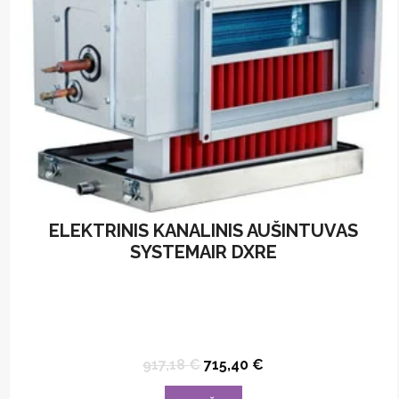
ELEKTRINIS KANALINIS AUŠINTUVAS
SYSTEMAIR DXRE
Original
Current
917,18
€
715,40
€
price
price
was:
is: