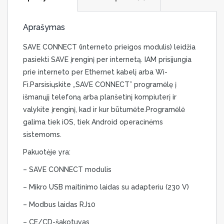
Aprašymas
SAVE CONNECT (interneto prieigos modulis) leidžia
pasiekti SAVE įrenginį per internetą. IAM prisijungia
prie interneto per Ethernet kabelį arba Wi-
Fi.
Parsisiųskite „SAVE CONNECT” programėlę į
išmanųjį telefoną arba planšetinį kompiuterį ir
valykite įrenginį, kad ir kur būtumėte.
Programėlė
galima tiek iOS, tiek Android operacinėms
sistemoms.
Pakuotėje yra:
– SAVE CONNECT modulis
– Mikro USB maitinimo laidas su adapteriu (230 V)
– Modbus laidas RJ10
– CE/CD-šakotuvas