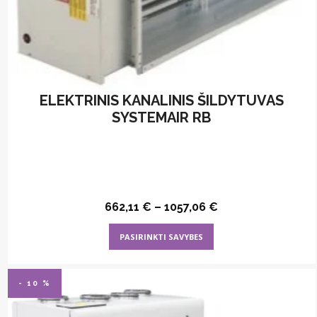
ELEKTRINIS KANALINIS ŠILDYTUVAS
SYSTEMAIR RB
662,11
€
–
1057,06
€
This
PASIRINKTI SAVYBES
product
has
multiple
- 10 %
variants.