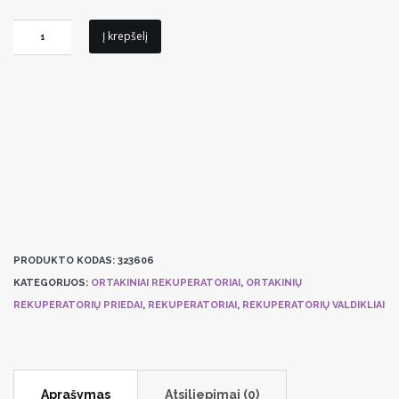
produkto
Į krepšelį
kiekis:
Systemair
rekuperatorių
valdyklis
SAVE
CONNECT
PRODUKTO KODAS:
323606
KATEGORIJOS:
ORTAKINIAI REKUPERATORIAI
,
ORTAKINIŲ
REKUPERATORIŲ PRIEDAI
,
REKUPERATORIAI
,
REKUPERATORIŲ VALDIKLIAI
Aprašymas
Atsiliepimai (0)