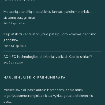
Metalinių standžių ir plastikinių lanksčių vėdinimo ortakių
sistemų palyginimas
2016 2 gruodžio
Kaip atskirti ventiliatorių nuo patalpų oro kokybės gerinimo
įrenginio?
2016 14 lapkričio
AC ir EC technologijos elektriniai varikliai. Kuo jie skiriasi?
2016 24 spalio
NAUJIENLAIŠKIO PRENUMERATA
Įveskite savo el. pašto adresą ir pranešimus apie mūsų
organizuojamus renginius ir kitus įvykius, gausite elektroniniu
paštu.