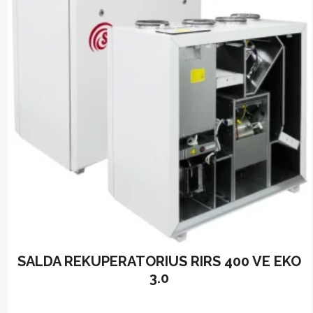
The
options
may
be
chosen
on
the
product
page
SALDA REKUPERATORIUS RIRS 400 VE EKO
3.0