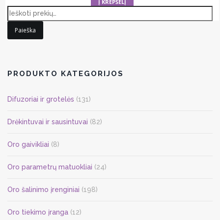
Į KREPŠELĮ
917,18 €.
715,40 €.
Paieška
PRODUKTO KATEGORIJOS
Difuzoriai ir grotelės
(131)
Drėkintuvai ir sausintuvai
(82)
Oro gaivikliai
(8)
Oro parametrų matuokliai
(24)
Oro šalinimo įrenginiai
(198)
Oro tiekimo įranga
(12)