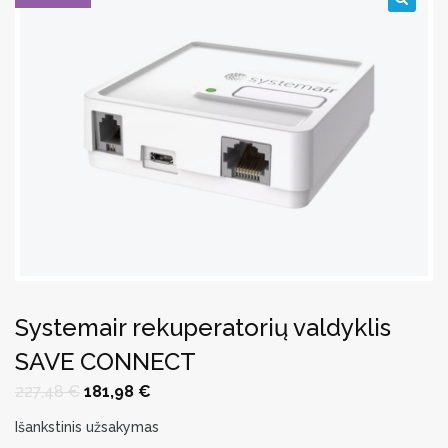
🔍
Systemair rekuperatorių valdyklis
SAVE CONNECT
Original
Current
227,48
€
181,98
€
price
price
was:
is:
Išankstinis užsakymas
227,48 €.
181,98 €.