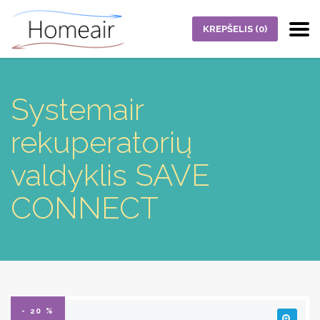
KREPŠELIS
(0)
Systemair
rekuperatorių
valdyklis SAVE
CONNECT
- 20 %