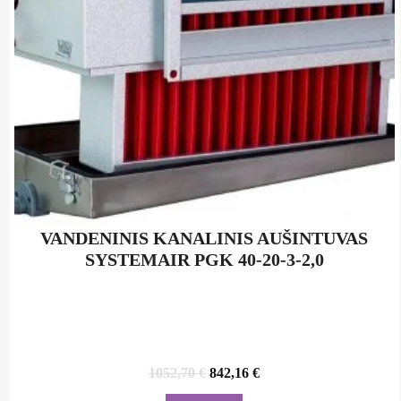
VANDENINIS KANALINIS AUŠINTUVAS
SYSTEMAIR PGK 40-20-3-2,0
Original
Current
1052,70
€
842,16
€
price
price
was:
is: