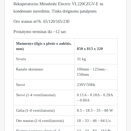
Rekuperatorius Mitsubishi Electric VL220CZGV-E su
kondensato nuvedimu. Tinka drėgnoms patalpoms
Oro srautas m³/h: 65/120/165/230
Pristatymo terminas iki ~12 sav.
Matmenys (ilgis x plotis x aukštis,
mm)
850 x 815 x 320
Svoris
31 kg
Kanalo skersmuo
100mm – 125mm –
150mm
Srovė
230V/50Hz
Srovė (1-4 ventiliatoriai)
0.11A – 0.18A – 0.29A
– 0.60A
Galia (1-4 ventiliatoriai)
8.5 – 18.5 – 35 – 80 W
Oro srautas (1-4 ventiliatoriai)
18 – 33 – 46 – 64 L/s
Išorinis pastovus slėgis (1-4
13 – 44 – 84 – 164 Pa