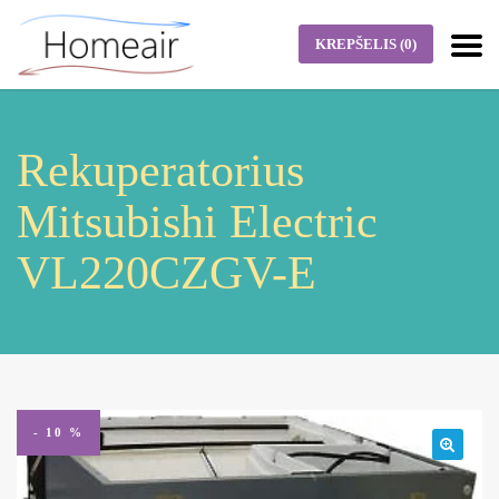
KREPŠELIS
(0)
Rekuperatorius
Mitsubishi Electric
VL220CZGV-E
- 10 %
🔍