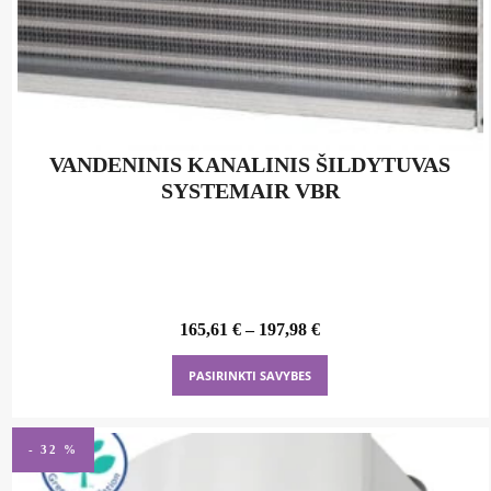
VANDENINIS KANALINIS ŠILDYTUVAS
SYSTEMAIR VBR
165,61
€
–
197,98
€
This
PASIRINKTI SAVYBES
product
has
multiple
- 32 %
variants.