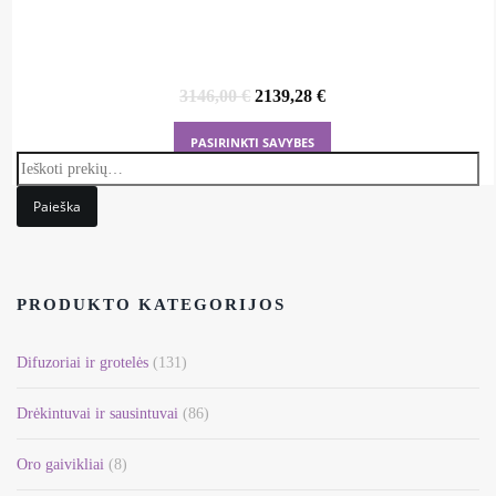
Original
Current
3146,00
€
2139,28
€
price
price
was:
is:
This
PASIRINKTI SAVYBES
3146,00 €.
2139,28 €.
product
has
Paieška
multiple
variants.
The
options
PRODUKTO KATEGORIJOS
may
be
Difuzoriai ir grotelės
(131)
chosen
on
Drėkintuvai ir sausintuvai
(86)
the
Oro gaivikliai
(8)
product
page