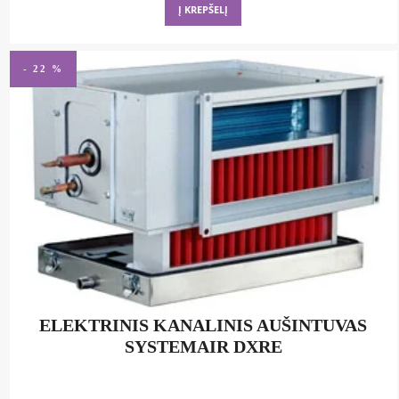
Į KREPŠELĮ
1052,70 €.
842,16 €.
- 22 %
ELEKTRINIS KANALINIS AUŠINTUVAS
SYSTEMAIR DXRE