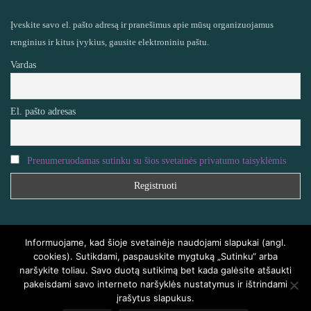
Įveskite savo el. pašto adresą ir pranešimus apie mūsų organizuojamus
renginius ir kitus įvykius, gausite elektroniniu paštu.
Vardas
El. pašto adresas
Prenumeruodamas sutinku su šios svetainės privatumo taisyklėmis
Informuojame, kad šioje svetainėje naudojami slapukai (angl.
cookies). Sutikdami, paspauskite mygtuką „Sutinku“ arba
naršykite toliau. Savo duotą sutikimą bet kada galėsite atšaukti
VISOS TEISĖS SAUGOMOS
HOMEAIR.LT
pakeisdami savo interneto naršyklės nustatymus ir ištrindami
įrašytus slapukus.
PRADŽIA
KLAUSIMAI IR ATSAKYMAI
KONTAKTAI
TINKLARAŠTIS