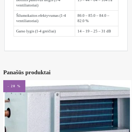
ventiliatoriai)
Šilumokaitos efektyvumas (1-4
86.0 – 85.0 – 84.0 –
ventiliatoriai)
82.0 %
Garso lygis (1-4 greičiai)
14 – 19 – 25 – 31 dB
Panašūs produktai
- 20 %