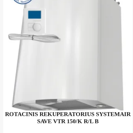
The
options
may
be
chosen
on
the
product
page
ROTACINIS REKUPERATORIUS SYSTEMAIR
SAVE VTR 150/K R/L B