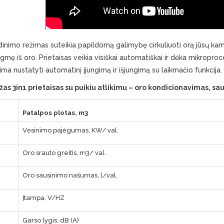
inimo režimas suteikia papildomą galimybę cirkuliuoti orą jūsų ka
gmę iš oro. Prietaisas veikia visiškai automatiškai ir dėka mikroproc
ima nustatyti automatinį įjungimą ir išjungimą su laikmačio funkcija.
as 3in1 prietaisas su puikiu atlikimu – oro kondicionavimas, s
Patalpos plotas, m3
Vėsinimo pajėgumas, KW/ val.
Oro srauto greitis, m3/ val.
Oro sausinimo našumas, l/val.
Įtampa, V/HZ
Garso lygis, dB (A)