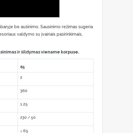
mbaryje be aušinimo. Sausinimo režimas sugeria
esoriaus valdymo su įvairiais pasirinkimais,
ausinimas ir šildymas viename korpuse.
65
2
360
1.25
230 / 50
≤ 65