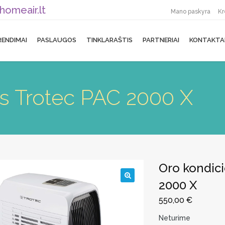
homeair.lt
Mano paskyra
Kr
RENDIMAI
PASLAUGOS
TINKLARAŠTIS
PARTNERIAI
KONTAKTA
us Trotec PAC 2000 X
Oro kondici
2000 X
🔍
550,00
€
Neturime