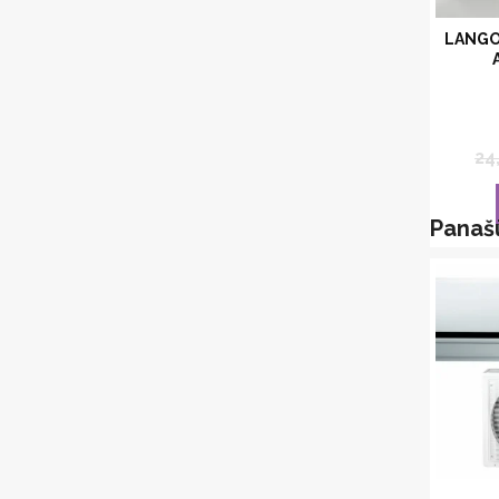
LANGO
24
Panaš