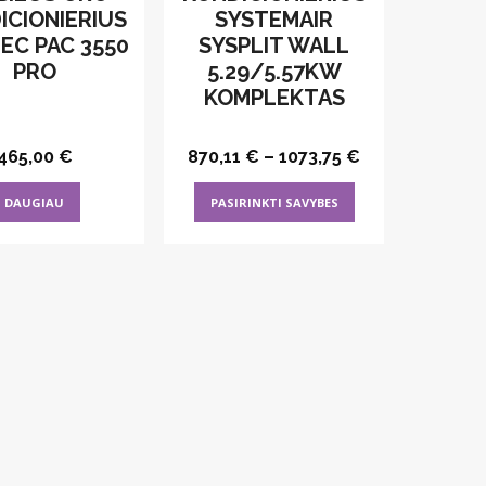
ICIONIERIUS
SYSTEMAIR
EC PAC 3550
SYSPLIT WALL
PRO
5.29/5.57KW
KOMPLEKTAS
465,00
€
870,11
€
–
1073,75
€
This
DAUGIAU
PASIRINKTI SAVYBES
product
has
multiple
variants.
The
options
may
be
chosen
on