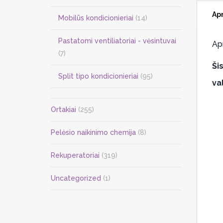
Ap
Mobilūs kondicionieriai
(14)
Pastatomi ventiliatoriai - vėsintuvai
Ap
(7)
Ši
Split tipo kondicionieriai
(95)
val
Ortakiai
(255)
Pelėsio naikinimo chemija
(8)
Rekuperatoriai
(319)
Uncategorized
(1)