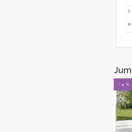
7
8
Jums
- 4 %