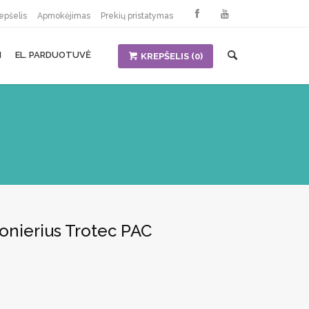
epšelis
Apmokėjimas
Prekių pristatymas
I
EL. PARDUOTUVĖ
KREPŠELIS
(0)
onierius Trotec PAC