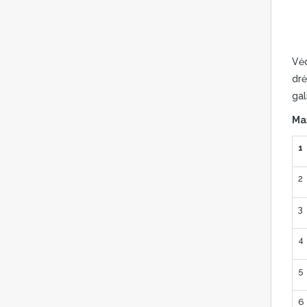
Vėd
drė
gal
Maž
1
2
3
4
5
6