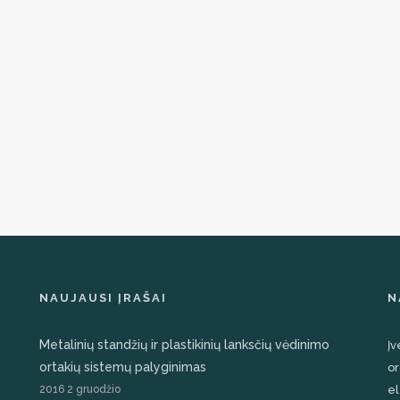
NAUJAUSI ĮRAŠAI
N
Metalinių standžių ir plastikinių lanksčių vėdinimo
Įv
ortakių sistemų palyginimas
or
2016 2 gruodžio
el