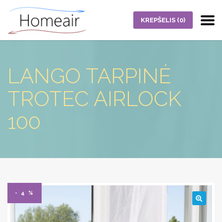
KREPŠELIS
(0)
LANGO TARPINĖ
TROTEC AIRLOCK
100
- 4 %
🔍