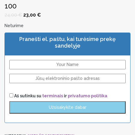
100
Original
Current
24,00
€
23,00
€
price
price
was:
is:
Neturime
24,00 €.
23,00 €.
Pranešti el. paštu, kai turėsime prekę
sandelyje
Aš sutinku su
terminais
ir
privatumo politika