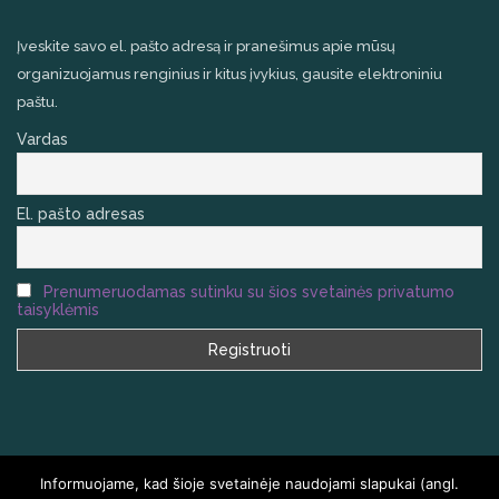
Įveskite savo el. pašto adresą ir pranešimus apie mūsų
organizuojamus renginius ir kitus įvykius, gausite elektroniniu
paštu.
Vardas
El. pašto adresas
Prenumeruodamas sutinku su šios svetainės privatumo
taisyklėmis
Informuojame, kad šioje svetainėje naudojami slapukai (angl.
VISOS TEISĖS SAUGOMOS
HOMEAIR.LT