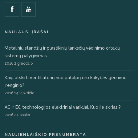
NAUJAUSI ĮRAŠAI
Metalinių standžių ir plastikinių lanksčių vėdinimo ortakių
sistemų palyginimas
2016 2 gruodžio
Kaip atskirti ventiliatorių nuo patalpų oro kokybės gerinimo
įrenginio?
2016 14 lapkričio
AC ir EC technologijos elektriniai varikliai. Kuo jie skiriasi?
2016 24 spalio
NAUJIENLAIŠKIO PRENUMERATA