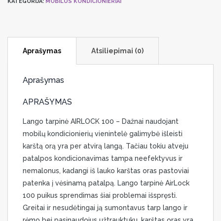
KATEGORIJA:
MOBILŪS KONDICIONIERIAI
Aprašymas
Atsiliepimai (0)
Aprašymas
APRAŠYMAS
Lango tarpinė AIRLOCK 100 – Dažnai naudojant
mobilų kondicionierių vienintelė galimybė išleisti
karštą orą yra per atvirą langą. Tačiau tokiu atveju
patalpos kondicionavimas tampa neefektyvus ir
nemalonus, kadangi iš lauko karštas oras pastoviai
patenka į vėsinamą patalpą. Lango tarpinė AirLock
100 puikus sprendimas šiai problemai išspręsti.
Greitai ir nesudėtingai ją sumontavus tarp lango ir
rėmo bei pasinaudojus užtrauktuku, karštas oras yra