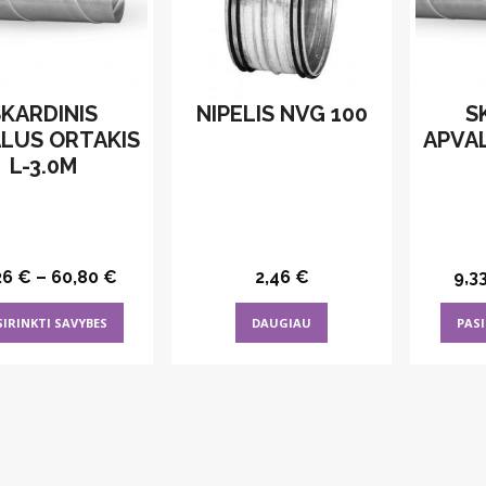
SKARDINIS
NIPELIS NVG 100
S
LUS ORTAKIS
APVA
L-3.0M
26
€
–
60,80
€
2,46
€
9,3
This
SIRINKTI SAVYBES
DAUGIAU
PASI
product
has
multiple
variants.
The
options