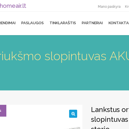
homeair.lt
Mano paskyra
Kr
RENDIMAI
PASLAUGOS
TINKLARAŠTIS
PARTNERIAI
KONTAKTA
 triukšmo slopintuvas
Lankstus or
%
slopintuva
🔍