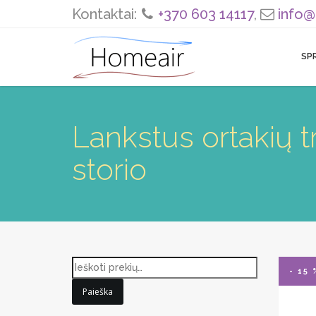
Kontaktai:
+370 603 14117
,
info@
SP
Lankstus ortakių
storio
- 15 
Paieška