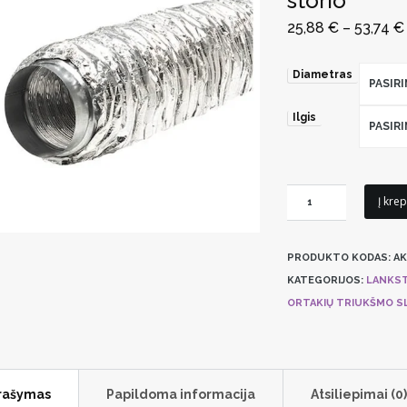
storio
25,88
€
–
53,74
€
Diametras
PASIR
Ilgis
PASIR
produkto
Į krep
kiekis:
Lankstus
PRODUKTO KODAS:
AK
ortakių
KATEGORIJOS:
LANKST
triukšmo
ORTAKIŲ TRIUKŠMO S
slopintuvas
AKU
COMP
25
rašymas
Papildoma informacija
Atsiliepimai (0)
mm