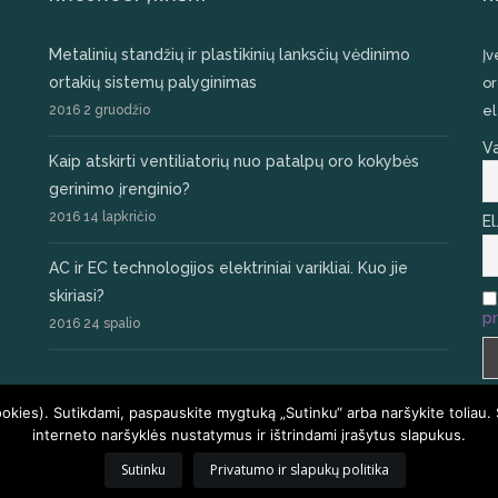
Metalinių standžių ir plastikinių lanksčių vėdinimo
Įv
ortakių sistemų palyginimas
or
2016 2 gruodžio
el
V
Kaip atskirti ventiliatorių nuo patalpų oro kokybės
gerinimo įrenginio?
2016 14 lapkričio
El
AC ir EC technologijos elektriniai varikliai. Kuo jie
skiriasi?
pr
2016 24 spalio
ookies). Sutikdami, paspauskite mygtuką „Sutinku“ arba naršykite toliau.
interneto naršyklės nustatymus ir ištrindami įrašytus slapukus.
Sutinku
Privatumo ir slapukų politika
PRADŽIA
KLAUSIMAI I