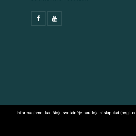
Informuojame, kad šioje svetainėje naudojami slapukai (angl. c
VISOS TEISĖS SAUGOMOS
HOMEAIR.LT