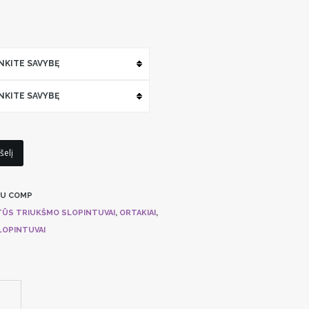
INKITE SAVYBĘ
INKITE SAVYBĘ
šelį
U COMP
ŪS TRIUKŠMO SLOPINTUVAI
,
ORTAKIAI
,
LOPINTUVAI