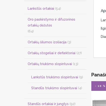
Lankstūs ortakiai
(54)
Ap
Oro paskirstymo ir difuzorinės
Lan
ortakių dėžutės
Il
(64)
Di
Ortakių šilumos izoliacija
(3)
Ortakių stogeliai ir deflektoriai
(27)
Ortakių triukšmo slopintuvai
(13)
Panaš
Lankstūs triukšmo slopintuvai
(9)
- 10 %
Standūs triukšmo slopintuvai
(4)
Standūs ortakiai ir jungtys
(92)