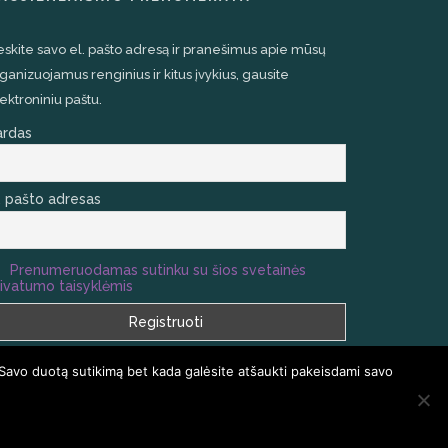
eskite savo el. pašto adresą ir pranešimus apie mūsų
ganizuojamus renginius ir kitus įvykius, gausite
ektroniniu paštu.
ardas
. pašto adresas
Prenumeruodamas sutinku su šios svetainės
ivatumo taisyklėmis
 Savo duotą sutikimą bet kada galėsite atšaukti pakeisdami savo
R ATSAKYMAI
KONTAKTAI
TINKLARAŠTIS
EL. PARDUOTUVĖ