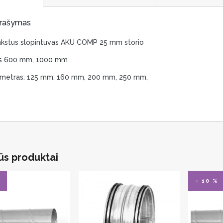
storio
rašymas
kstus slopintuvas AKU COMP 25 mm storio
gis 600 mm, 1000 mm
ametras: 125 mm, 160 mm, 200 mm, 250 mm,
ūs produktai
- 10 %