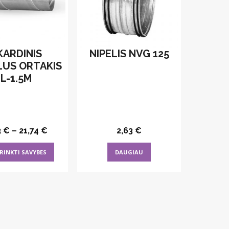
KARDINIS
NIPELIS NVG 125
LUS ORTAKIS
L-1.5M
3
€
–
21,74
€
2,63
€
This
RINKTI SAVYBES
DAUGIAU
product
has
multiple
variants.
The
options