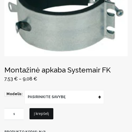
Montažinė apkaba Systemair FK
7,53
€
–
9,08
€
Modelis:
PASIRINKITE SAVYBĘ
produkto
Į krepšelį
kiekis:
Montažinė
PRODUKTO KODAS:
N/A