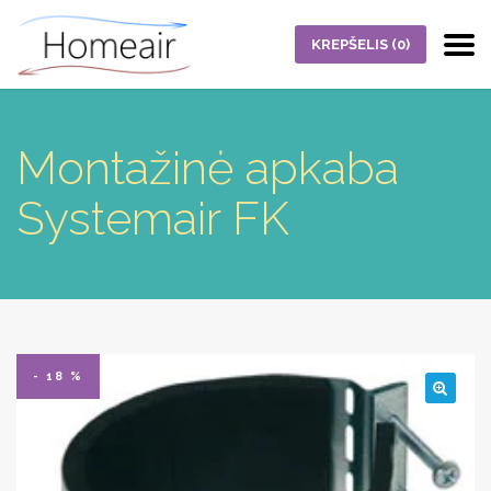
KREPŠELIS
(0)
Montažinė apkaba
Systemair FK
- 18 %
🔍