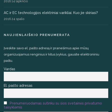
2016 14 lapkričio
AC ir EC technologijos elektriniai varikliai. Kuo jie skiriasi?
2016 24 spalio
NAUJIENLAIŠKIO PRENUMERATA
Įveskite savo el. pašto adresą ir pranešimus apie mūsų
organizuojamus renginius ir kitus įvykius, gausite elektroniniu
paštu.
Vardas
El. pašto adresas
Prenumeruodamas sutinku su šios svetainės privatumo
taisyklėmis