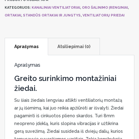
apkaba
KATEGORIJOS:
KANALINIAI VENTILIATORIAI
,
ORO ŠALINIMO ĮRENGINIAI
,
Systemair
ORTAKIAI
,
STANDŪS ORTAKIAI IR JUNGTYS
,
VENTILIATORIŲ PRIEDAI
FK
Aprašymas
Atsiliepimai (0)
Aprašymas
Greito surinkimo montažiniai
žiedai.
Su šiais žiedais lengviau atlikti ventiliatorių montažą
ar jų išėmimą, kai juo reikia apžiūrėti ar išvalyti. Žiedai
pagaminti iš cinkuotos plieno skardos. Turi 8mm
neopreno įdėklą, kuris slopina vibracijas ir užtikrina
gerą suvežimą. Žiedai susideda iš dviejų dalių, kurios
tarpusavyje suveržiamos varžtais. Tokia konstrukcija