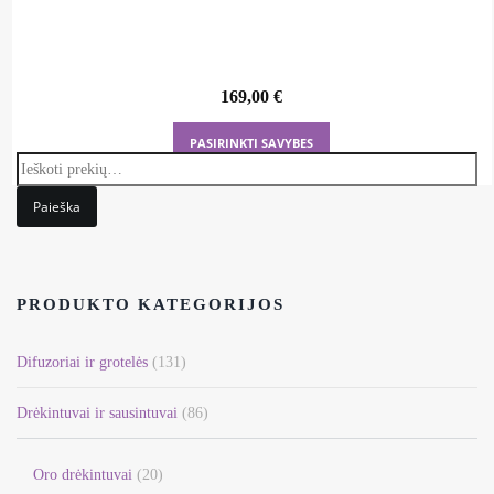
169,00
€
This
PASIRINKTI SAVYBES
product
has
Paieška
multiple
variants.
The
options
PRODUKTO KATEGORIJOS
may
be
Difuzoriai ir grotelės
(131)
chosen
on
Drėkintuvai ir sausintuvai
(86)
the
product
Oro drėkintuvai
(20)
page