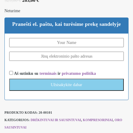
329,00
€
263,00
€
price
price
was:
is:
Neturime
329,00 €.
263,00 €.
Pranešti el. paštu, kai turėsime prekę sandelyje
Aš sutinku su
terminais
ir
privatumo politika
PRODUKTO KODAS:
20-00101
KATEGORIJOS:
DRĖKINTUVAI IR SAUSINTUVAI
,
KOMPRESORINIAI
,
ORO
SAUSINTUVAI