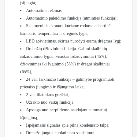
įsijungia;
Automatinis režimas;
Automatinio paleidimo funkcija (atminties funkcija);
Skaitmeninis ekranas, kuriame rodoma dabartinė
kambario temperatūra ir drėgmės lygis;
LED apšvietimas, skirtas nurodyti esamą drėgmės lygį;
Drabužių džiovinimo fukcija. Galimi skalbinių
išdžiovinimo lygiai: visiškas išdžiovinimas (46%),
džiovinimas iki lyginimo (58%) ir drėgni skalbiniai
(65%);
24 val. laikmačio funkcija – galimybė programuoti
prietaiso įjungimo ir išjungimo laiką;
2 ventiliatoriaus greičiai;
Užrakto nuo vaikų funkcija;
Apsauga nuo perpildymo naudojant automatinį
išjungimą;
Įspėjamasis signalas apie pilną kondensato talpą;
Drenažo jungtis nuolatiniam sausinimui.