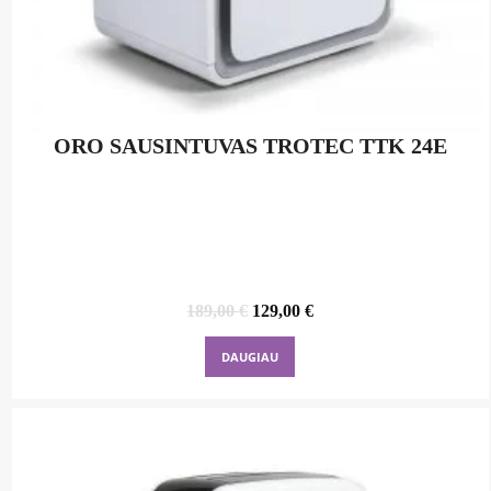
ORO SAUSINTUVAS TROTEC TTK 24E
Original
Current
189,00
€
129,00
€
price
price
was:
is:
DAUGIAU
189,00 €.
129,00 €.