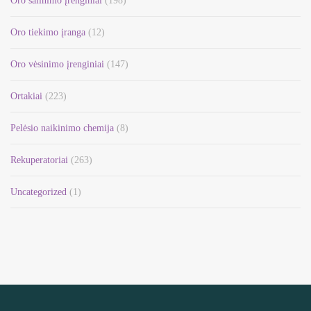
Oro šalinimo įrenginiai
(198)
Oro tiekimo įranga
(12)
Oro vėsinimo įrenginiai
(147)
Ortakiai
(223)
Pelėsio naikinimo chemija
(8)
Rekuperatoriai
(263)
Uncategorized
(1)