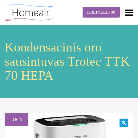
KREPŠELIS
(0)
Kondensacinis oro
sausintuvas Trotec TTK
70 HEPA
- 20 %
🔍