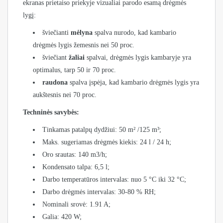
ekranas prietaiso priekyje vizualiai parodo esamą drėgmės
lygį:
šviečianti
mėlyna
spalva nurodo, kad kambario
drėgmės lygis žemesnis nei 50 proc.
šviečiant
žaliai
spalvai, drėgmės lygis kambaryje yra
optimalus, tarp 50 ir 70 proc.
raudona
spalva įspėja, kad kambario drėgmės lygis yra
aukštesnis nei 70 proc.
Techninės savybės:
Tinkamas patalpų dydžiui: 50 m² /125 m³;
Maks. sugeriamas drėgmės kiekis: 24 l / 24 h;
Oro srautas: 140 m3/h;
Kondensato talpa: 6,5 l;
Darbo temperatūros intervalas: nuo 5 °C iki 32 °C;
Darbo drėgmės intervalas: 30-80 % RH;
Nominali srovė: 1.91 A;
Galia: 420 W;