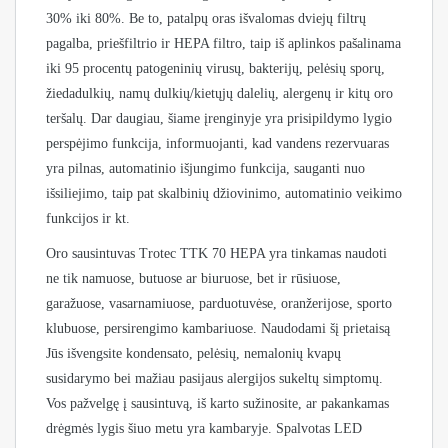
30% iki 80%. Be to, patalpų oras išvalomas dviejų filtrų
pagalba, priešfiltrio ir HEPA filtro, taip iš aplinkos pašalinama
iki 95 procentų patogeninių virusų, bakterijų, pelėsių sporų,
žiedadulkių, namų dulkių/kietųjų dalelių, alergenų ir kitų oro
teršalų. Dar daugiau, šiame įrenginyje yra prisipildymo lygio
perspėjimo funkcija, informuojanti, kad vandens rezervuaras
yra pilnas, automatinio išjungimo funkcija, sauganti nuo
išsiliejimo, taip pat skalbinių džiovinimo, automatinio veikimo
funkcijos ir kt.
Oro sausintuvas Trotec TTK 70 HEPA yra tinkamas naudoti
ne tik namuose, butuose ar biuruose, bet ir rūsiuose,
garažuose, vasarnamiuose, parduotuvėse, oranžerijose, sporto
klubuose, persirengimo kambariuose. Naudodami šį prietaisą
Jūs išvengsite kondensato, pelėsių, nemalonių kvapų
susidarymo bei mažiau pasijaus alergijos sukeltų simptomų.
Vos pažvelgę į sausintuvą, iš karto sužinosite, ar pakankamas
drėgmės lygis šiuo metu yra kambaryje. Spalvotas LED