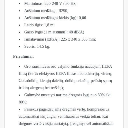
Maitinimas: 220-240 V / 50 Hz;
Aušinimo medžiaga: R290;
Aušinimo medžiagos kiekis (kg): 0,06
Laido ilgis: 1,8 m;
Garso lygis (1 m atstumu): 48 dB(A)
Išmatavimai (IxPxA): 225 x 340 x 565 mm;
Svoris: 14.5 kg.
Privalumai:
Oro sausintuvas oro valymo funkcija naudojant HEPA
filtrą (95 % efektyvus HEPA filtras nuo bakterijų, virusų,
žiedadulkių, kietųjų dalelių, dulkių erkučių, pelėsių sporų
ir kitų alergenų bei teršalų);
Galimybė nustatyti norimą drėgmės lygį nuo 30% iki
80%;
Pasiekus pageidaujamą drėgmės vertę, kompresorius
automatiškai išsijungia, ventiliatorius veikia toliau. Kai
drėgmės vertė viršija nustatytą, įrenginys vėl automatiškai