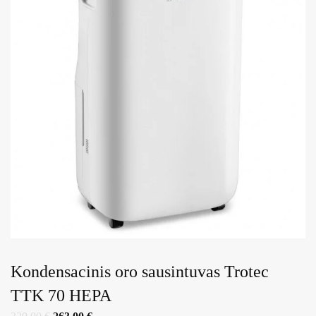
Kondensacinis oro sausintuvas Trotec
TTK 70 HEPA
Original
Current