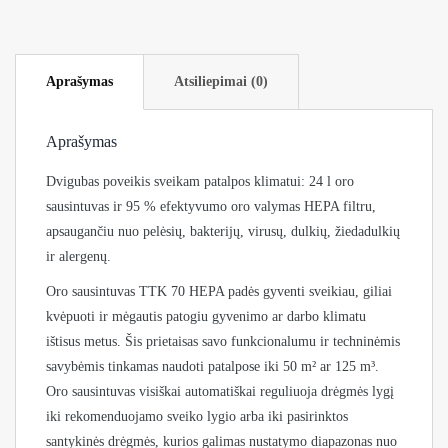
Aprašymas
Atsiliepimai (0)
Aprašymas
Dvigubas poveikis sveikam patalpos klimatui: 24 l oro
sausintuvas ir 95 % efektyvumo oro valymas HEPA filtru,
apsaugančiu nuo pelėsių, bakterijų, virusų, dulkių, žiedadulkių
ir alergenų.
Oro sausintuvas TTK 70 HEPA padės gyventi sveikiau, giliai
kvėpuoti ir mėgautis patogiu gyvenimo ar darbo klimatu
ištisus metus. Šis prietaisas savo funkcionalumu ir techninėmis
savybėmis tinkamas naudoti patalpose iki 50 m² ar 125 m³.
Oro sausintuvas visiškai automatiškai reguliuoja drėgmės lygį
iki rekomenduojamo sveiko lygio arba iki pasirinktos
santykinės drėgmės, kurios galimas nustatymo diapazonas nuo