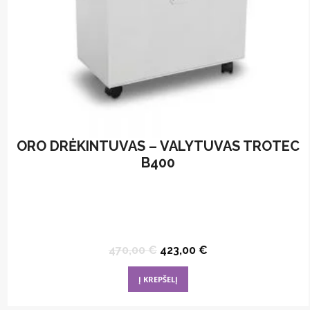
ORO DRĖKINTUVAS – VALYTUVAS TROTEC
B400
Original
Current
470,00
€
423,00
€
price
price
was:
is:
Į KREPŠELĮ
470,00 €.
423,00 €.