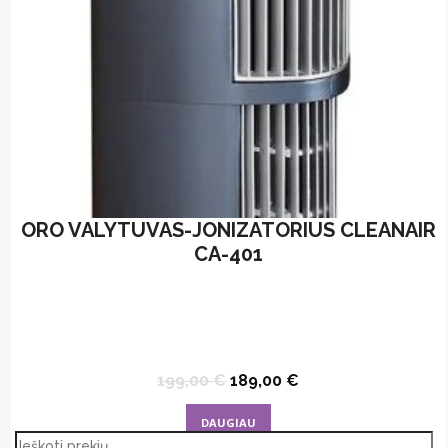
ORO VALYTUVAS-JONIZATORIUS CLEANAIR
CA-401
Original
Current
199,00
€
189,00
€
price
price
was:
is:
DAUGIAU
199,00 €.
189,00 €.