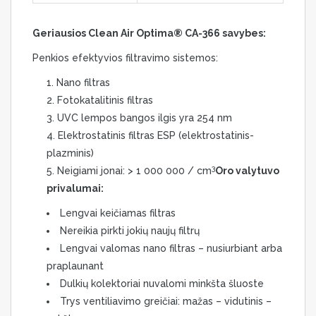
Geriausios Clean Air Optima® CA-366 savybes:
Penkios efektyvios filtravimo sistemos:
Nano filtras
Fotokatalitinis filtras
UVC lempos bangos ilgis yra 254 nm
Elektrostatinis filtras ESP (elektrostatinis-
plazminis)
3
Neigiami jonai: > 1 000 000 / cm
Oro valytuvo
privalumai:
Lengvai keičiamas filtras
Nereikia pirkti jokių naujų filtrų
Lengvai valomas nano filtras – nusiurbiant arba
praplaunant
Dulkių kolektoriai nuvalomi minkšta šluoste
Trys ventiliavimo greičiai: mažas – vidutinis –