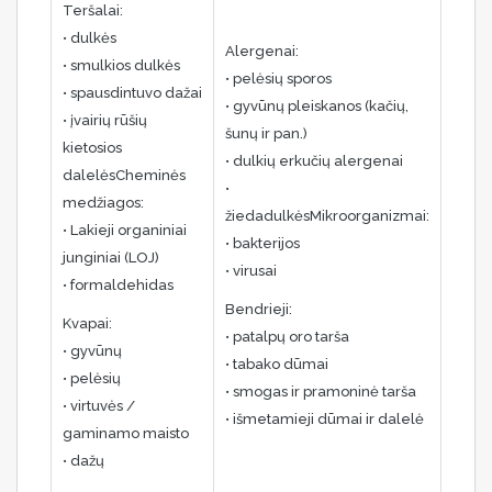
Teršalai:
• dulkės
Alergenai:
• smulkios dulkės
• pelėsių sporos
• spausdintuvo dažai
• gyvūnų pleiskanos (kačių,
• įvairių rūšių
šunų ir pan.)
kietosios
• dulkių erkučių alergenai
dalelėsCheminės
•
medžiagos:
žiedadulkėsMikroorganizmai:
• Lakieji organiniai
• bakterijos
junginiai (LOJ)
• virusai
• formaldehidas
Bendrieji:
Kvapai:
• patalpų oro tarša
• gyvūnų
• tabako dūmai
• pelėsių
• smogas ir pramoninė tarša
• virtuvės /
• išmetamieji dūmai ir dalelė
gaminamo maisto
• dažų