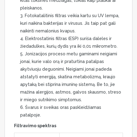
kitas toksines medžiagas, tokias kaip plaukai ar
pleiskanos.
Fotokatalitinis filtras veikia kartu su UV lempa,
kuri naikina bakterijas ir virusus. Jis taip pat gali
naikinti nemalonius kvapus.
Elektrostatinis filtras (ESP) suriša daleles ir
žiedadulkes, kurių dydis yra iki 0,01 mikrometro.
Jonizacijos proceso metu gaminami neigiami
jonai, kurie valo orą ir praturtina patalpas
akytviuoju deguonimi. Neigiami jonai padeda
atstatyti energiją, skatina metabolizmą, kraujo
apytaką bei stiprina imuninę sistemą. Be to, jie
mažina alergijos, astmos, galvos skausmo, streso
ir miego sutrikimo simptomus.
Švarus ir sveikas oras paskleidžiamas
patalpoje.
Filtravimo spektras