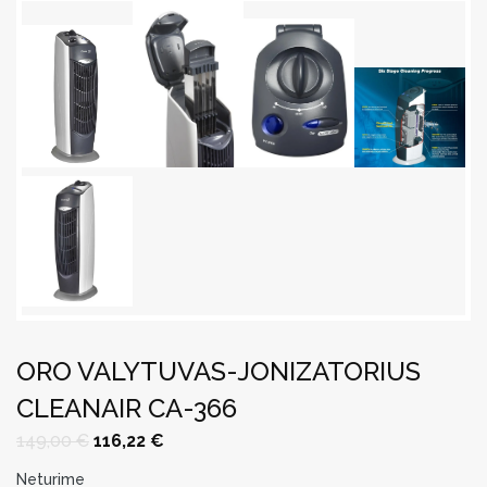
ORO VALYTUVAS-JONIZATORIUS
CLEANAIR CA-366
Original
Current
149,00
€
116,22
€
price
price
was:
is:
Neturime