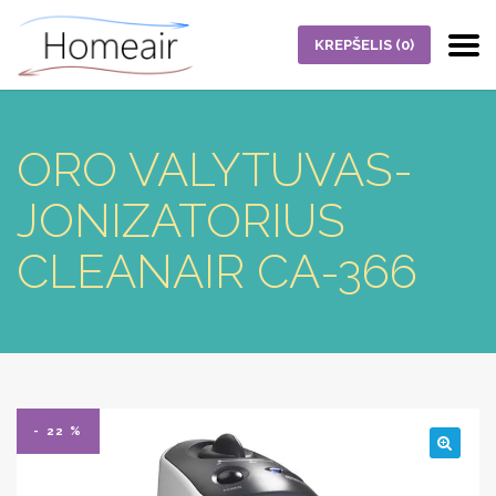
KREPŠELIS
(0)
ORO VALYTUVAS-
JONIZATORIUS
CLEANAIR CA-366
- 22 %
🔍