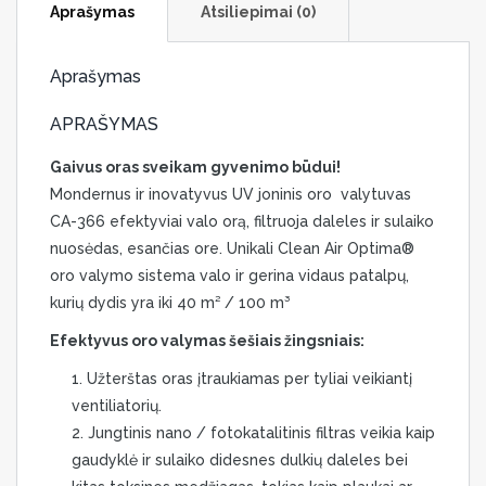
Aprašymas
Atsiliepimai (0)
Aprašymas
APRAŠYMAS
Gaivus oras sveikam gyvenimo būdui!
Mondernus ir inovatyvus UV joninis oro valytuvas
CA-366 efektyviai valo orą, filtruoja daleles ir sulaiko
nuosėdas, esančias ore. Unikali Clean Air Optima®
oro valymo sistema valo ir gerina vidaus patalpų,
kurių dydis yra iki 40 m² / 100 m³
Efektyvus oro valymas šešiais žingsniais:
Užterštas oras įtraukiamas per tyliai veikiantį
ventiliatorių.
Jungtinis nano / fotokatalitinis filtras veikia kaip
gaudyklė ir sulaiko didesnes dulkių daleles bei