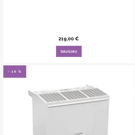
219,00
€
DAUGIAU
- 10 %