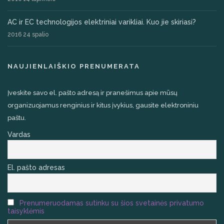
AC ir EC technologijos elektriniai varikliai. Kuo jie skiriasi?
2016 24 spalio
NAUJIENLAIŠKIO PRENUMERATA
Įveskite savo el. pašto adresą ir pranešimus apie mūsų
organizuojamus renginius ir kitus įvykius, gausite elektroniniu
paštu.
Vardas
El. pašto adresas
Prenumeruodamas sutinku su šios svetainės privatumo
taisyklėmis