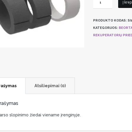
produkto
Į krep
kiekis:
Garso
PRODUKTO KODAS:
SI
izoliacijos
KATEGORIJOS:
BEORTA
komplektas
REKUPERATORIŲ PRIED
GetAir
rašymas
Atsiliepimai (0)
rašymas
arso slopinimo žiedai viename įrenginyje.