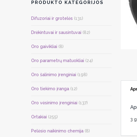
PRODUKTO KATEGORIJOS
Difuzoriai ir grotelės
(131)
Drėkintuvai ir sausintuvai
(82)
Oro gaivikliai
(8)
Oro parametrų matuokliai
(24)
Oro šalinimo įrenginiai
(198)
Oro tiekimo įranga
(12)
Ap
Oro vėsinimo įrenginiai
(137)
Ap
Ortakiai
(255)
3 g
Pelėsio naikinimo chemija
(8)