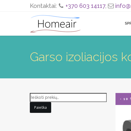
Kontaktai:
+370 603 14117
,
info@
SP
Garso izoliacijos 
- 10 
Paieška