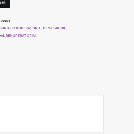
šelį
100221
KINIAI REKUPERATORIAI
,
BEORTAKINIŲ
AI
,
REKUPERATORIAI