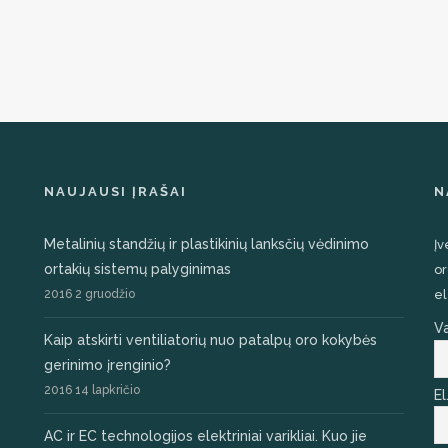
NAUJAUSI ĮRAŠAI
N
Metalinių standžių ir plastikinių lanksčių vėdinimo
Įv
ortakių sistemų palyginimas
or
2016 2 gruodžio
el
V
Kaip atskirti ventiliatorių nuo patalpų oro kokybės
gerinimo įrenginio?
2016 14 lapkričio
El
AC ir EC technologijos elektriniai varikliai. Kuo jie