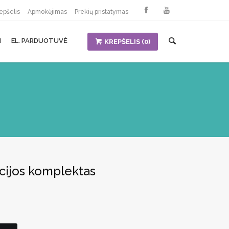
epšelis
Apmokėjimas
Prekių pristatymas
I
EL. PARDUOTUVĖ
KREPŠELIS
(0)
acijos komplektas
urrent
ice
,59 €.