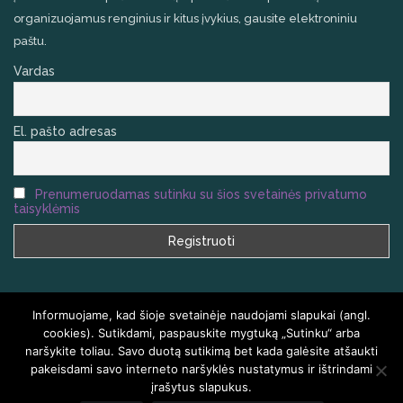
organizuojamus renginius ir kitus įvykius, gausite elektroniniu
paštu.
Vardas
El. pašto adresas
Prenumeruodamas sutinku su šios svetainės privatumo
taisyklėmis
Informuojame, kad šioje svetainėje naudojami slapukai (angl.
cookies). Sutikdami, paspauskite mygtuką „Sutinku“ arba
naršykite toliau. Savo duotą sutikimą bet kada galėsite atšaukti
VISOS TEISĖS SAUGOMOS
HOMEAIR.LT
pakeisdami savo interneto naršyklės nustatymus ir ištrindami
įrašytus slapukus.
PRADŽIA
KLAUSIMAI IR ATSAKYMAI
KONTAKTAI
TINKLARAŠTIS