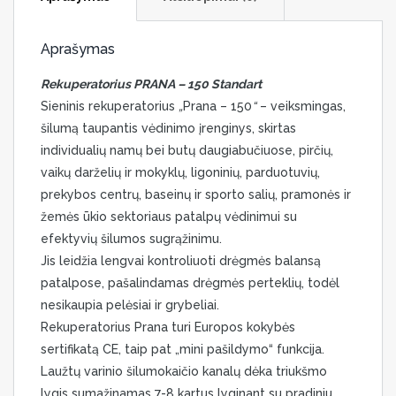
Aprašymas
Rekuperatorius PRANA – 150 Standart
Sieninis rekuperatorius
„
Prana – 150
“
– veiksmingas,
šilumą taupantis vėdinimo įrenginys, skirtas
individualių namų bei butų daugiabučiuose, pirčių,
vaikų darželių ir mokyklų, ligoninių, parduotuvių,
prekybos centrų, baseinų ir sporto salių, pramonės ir
žemės ūkio sektoriaus patalpų vėdinimui su
efektyvių šilumos sugrąžinimu.
Jis leidžia lengvai kontroliuoti drėgmės balansą
patalpose, pašalindamas drėgmės perteklių, todėl
nesikaupia pelėsiai ir grybeliai.
Rekuperatorius Prana turi Europos kokybės
sertifikatą CE, taip pat „mini pašildymo“ funkcija.
Laužtų varinio šilumokaičio kanalų dėka triukšmo
lygis sumažinamas 7-8 kartus lyginant su pradiniu