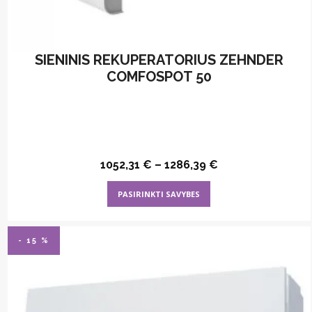
SIENINIS REKUPERATORIUS ZEHNDER
COMFOSPOT 50
1052,31
€
–
1286,39
€
This
PASIRINKTI SAVYBES
product
has
multiple
- 15 %
variants.
The
options
may