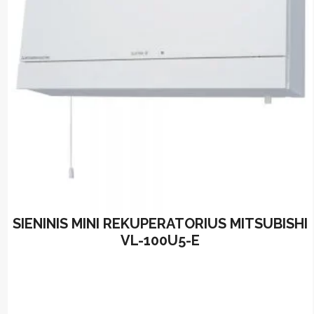
be
chosen
on
the
product
page
SIENINIS MINI REKUPERATORIUS MITSUBISHI
VL-100U5-E