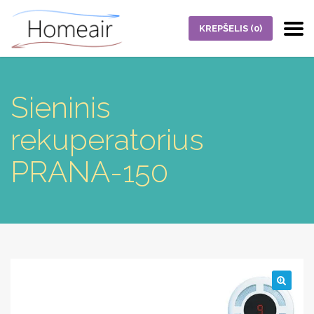
KREPŠELIS
(0)
Sieninis
rekuperatorius
PRANA-150
🔍