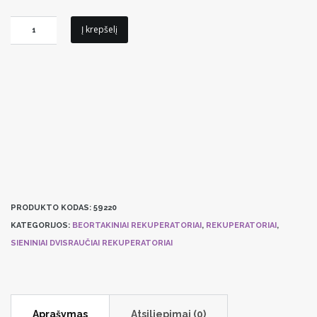
produkto
Į krepšelį
kiekis:
Sieninis
rekuperatorius
PRANA-
150
PRODUKTO KODAS:
59220
KATEGORIJOS:
BEORTAKINIAI REKUPERATORIAI
,
REKUPERATORIAI
,
SIENINIAI DVISRAUČIAI REKUPERATORIAI
Aprašymas
Atsiliepimai (0)