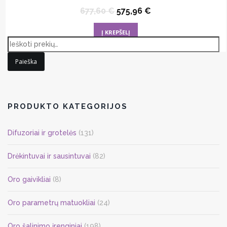
Original
Current
677,60
€
575,96
€
price
price
was:
is:
Į KREPŠELĮ
677,60 €.
575,96 €.
Paieška
PRODUKTO KATEGORIJOS
Difuzoriai ir grotelės
(131)
Drėkintuvai ir sausintuvai
(82)
Oro gaivikliai
(8)
Oro parametrų matuokliai
(24)
Oro šalinimo įrenginiai
(198)