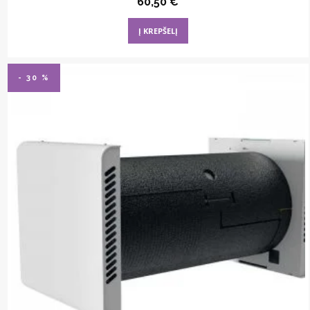
60,50
€
Į KREPŠELĮ
- 30 %