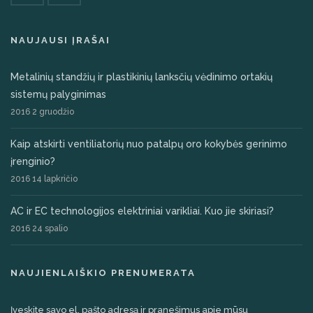
NAUJAUSI ĮRAŠAI
Metalinių standžių ir plastikinių lanksčių vėdinimo ortakių
sistemų palyginimas
2016 2 gruodžio
Kaip atskirti ventiliatorių nuo patalpų oro kokybės gerinimo
įrenginio?
2016 14 lapkričio
AC ir EC technologijos elektriniai varikliai. Kuo jie skiriasi?
2016 24 spalio
NAUJIENLAIŠKIO PRENUMERATA
Įveskite savo el. pašto adresą ir pranešimus apie mūsų