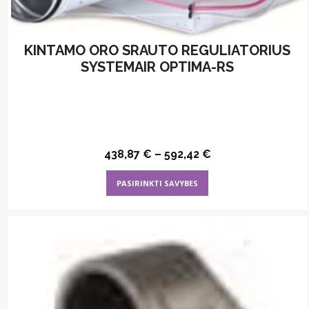
page
KINTAMO ORO SRAUTO REGULIATORIUS
SYSTEMAIR OPTIMA-RS
438,87
€
–
592,42
€
This
PASIRINKTI SAVYBES
product
has
multiple
variants.
The
options
may