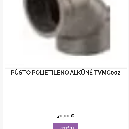
be
chosen
on
the
product
page
PŪSTO POLIETILENO ALKŪNĖ TVMC002
30,00
€
Į KREPŠELĮ