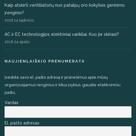
Kaip atskirti ventiliatorių nuo patalpų oro kokybės gerinimo
įrenginio?
2016 14 lapkričio
AC ir EC technologijos elektriniai varikliai. Kuo jie skiriasi?
2016 24 spalio
NAUJIENLAIŠKIO PRENUMERATA
Įveskite savo el. pašto adresą ir pranešimus apie mūsų
organizuojamus renginius ir kitus įvykius, gausite elektroniniu
paštu.
Vardas
El. pašto adresas