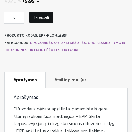
Original
Current
43,79
€
19,99
€
price
price
was:
is:
43,79 €.
19,99 €.
produkto
Į krepšelį
kiekis:
EPP
PRODUKTO KODAS:
EPP-PLO752125F
difuzoriaus
KATEGORIJOS:
DIFUZORINĖS ORTAKIŲ DĖŽUTĖS
,
ORO PASKIRSTYMO IR
dėžutė
DIFUZORINĖS ORTAKIŲ DĖŽUTĖS
,
ORTAKIAI
2xd75x125mm
FLX-
PLO-
75-
Aprašymas
Atsiliepimai (0)
2-
125-
F
Aprašymas
Difuzoriaus dėžutė apšiltinta, pagaminta iš gerai
šilumą izoliojančios medžiagos – EPP. Skirta
tarpusavyje jungti d125 skersmens difuzorius ir d75
HDPE apšiltintus ortakius, tokiose oro tiekimo-