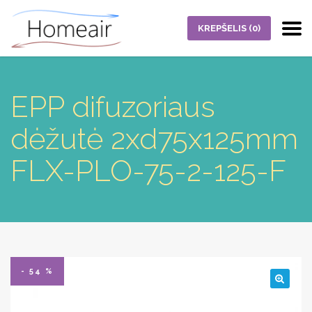
KREPŠELIS
(0)
EPP difuzoriaus
dėžutė 2xd75x125mm
FLX-PLO-75-2-125-F
- 54 %
🔍