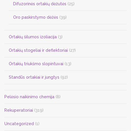
Difuzorinės ortakių dėžutės
(25)
Oro paskirstymo dėžės
(39)
Ortakių šilumos izoliacija
(3)
Ortakių stogeliai ir deflektoriai
(27)
Ortakių triukšmo slopintuvai
(13)
Standūs ortakiai ir jungtys
(92)
Pelėsio naikinimo chemija
(8)
Rekuperatoriai
(319)
Uncategorized
(1)