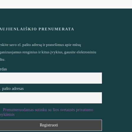
AUJIENLAIŠKIO PRENUMERATA
eskite savo el. pašto adresą ir pranešimus apie mūsų
ganizuojamus renginius ir kitus įvykius, gausite elektroniniu
štu.
rdas
. pašto adresas
Prenumeruodamas sutinku su šios svetainės privatumo
isyklėmis