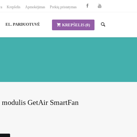
ra
Krepšelis
Apmokėjimas
Prekių pristatymas
EL. PARDUOTUVĖ
KREPŠELIS
(0)
 modulis GetAir SmartFan
ent
 €.