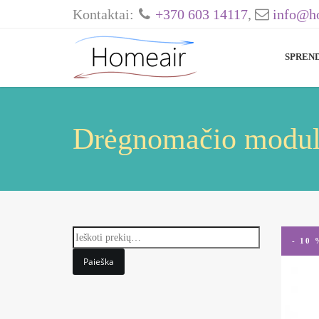
Kontaktai:
+370 603 14117
,
info@ho
SPREN
Drėgnomačio modul
- 10 
Paieška