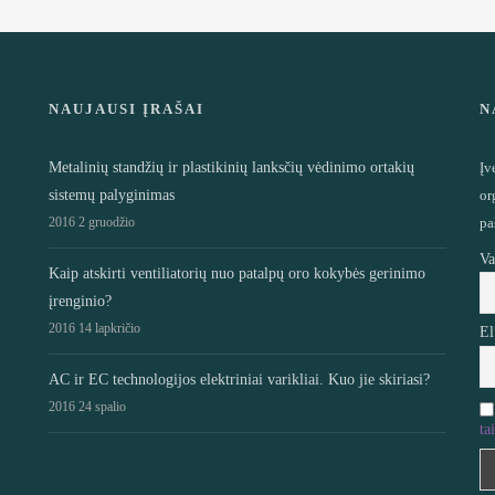
NAUJAUSI ĮRAŠAI
N
Metalinių standžių ir plastikinių lanksčių vėdinimo ortakių
Įv
sistemų palyginimas
or
2016 2 gruodžio
pa
Va
Kaip atskirti ventiliatorių nuo patalpų oro kokybės gerinimo
įrenginio?
2016 14 lapkričio
El
AC ir EC technologijos elektriniai varikliai. Kuo jie skiriasi?
2016 24 spalio
ta