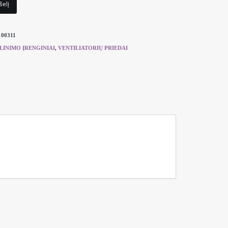
šelį
100311
LINIMO ĮRENGINIAI
,
VENTILIATORIŲ PRIEDAI