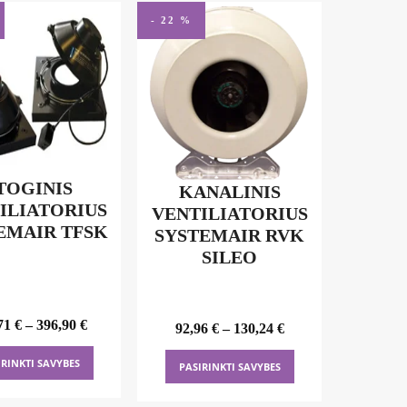
- 22 %
TOGINIS
KANALINIS
ILIATORIUS
VENTILIATORIUS
EMAIR TFSK
SYSTEMAIR RVK
SILEO
71
€
–
396,90
€
92,96
€
–
130,24
€
This
This
IRINKTI SAVYBES
PASIRINKTI SAVYBES
product
product
has
has