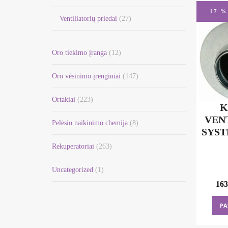
- 17 %
Ventiliatorių priedai
(27)
Oro tiekimo įranga
(12)
Oro vėsinimo įrenginiai
(147)
Ortakiai
(223)
K
VEN
Pelėsio naikinimo chemija
(8)
SYST
Rekuperatoriai
(263)
Uncategorized
(1)
163
PA