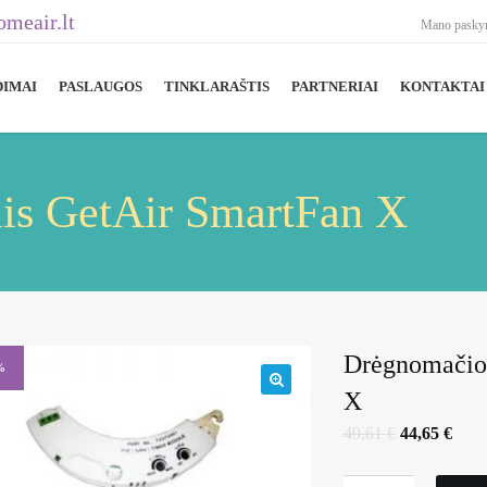
meair.lt
Mano pasky
DIMAI
PASLAUGOS
TINKLARAŠTIS
PARTNERIAI
KONTAKTAI
is GetAir SmartFan X
Drėgnomačio
%
X
🔍
Original
Curr
49,61
€
44,65
€
price
price
was:
is:
49,61 €.
44,65