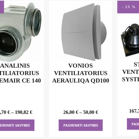
- 23 %
S
ANALINIS
VONIOS
VENT
TILIATORIUS
VENTILIATORIUS
SYST
EMAIR CE 140
AERAULIQA QD100
167,
,70
€
–
190,82
€
26,00
€
–
50,00
€
This
This
PAS
SIRINKTI SAVYBES
PASIRINKTI SAVYBES
product
product
has
has