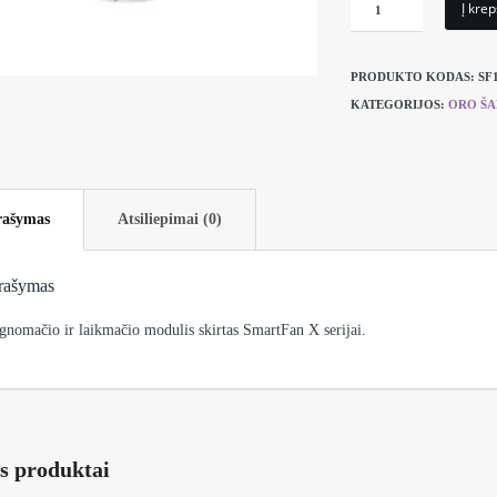
produkto
Į krep
kiekis:
Drėgnomačio
PRODUKTO KODAS:
SF
modulis
KATEGORIJOS:
ORO ŠA
GetAir
SmartFan
X
ašymas
Atsiliepimai (0)
rašymas
gnomačio ir laikmačio modulis skirtas SmartFan X serijai.
s produktai