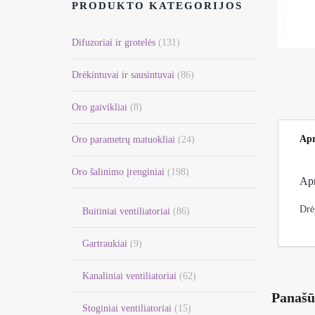
PRODUKTO KATEGORIJOS
Difuzoriai ir grotelės
(131)
Drėkintuvai ir sausintuvai
(86)
Oro gaivikliai
(8)
Apr
Oro parametrų matuokliai
(24)
Oro šalinimo įrenginiai
(198)
Ap
Drė
Buitiniai ventiliatoriai
(86)
Gartraukiai
(9)
Kanaliniai ventiliatoriai
(62)
Panašū
Stoginiai ventiliatoriai
(15)