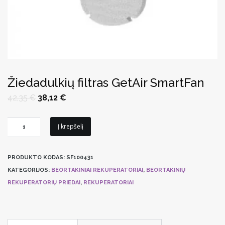
Žiedadulkių filtras GetAir SmartFan
Original
Current
42,35
€
38,12
€
price
price
was:
is:
42,35 €.
38,12 €.
produkto
Į krepšelį
kiekis:
Žiedadulkių
PRODUKTO KODAS:
SF100431
filtras
KATEGORIJOS:
BEORTAKINIAI REKUPERATORIAI
,
BEORTAKINIŲ
GetAir
REKUPERATORIŲ PRIEDAI
,
REKUPERATORIAI
SmartFan