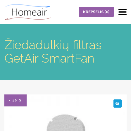
KREPŠELIS
(0)
Žiedadulkių filtras
GetAir SmartFan
- 10 %
🔍