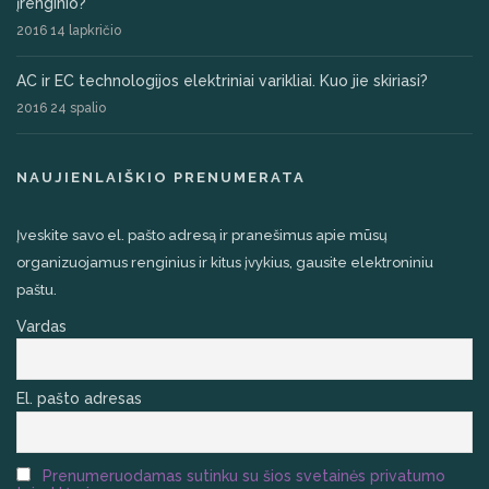
įrenginio?
2016 14 lapkričio
AC ir EC technologijos elektriniai varikliai. Kuo jie skiriasi?
2016 24 spalio
NAUJIENLAIŠKIO PRENUMERATA
Įveskite savo el. pašto adresą ir pranešimus apie mūsų
organizuojamus renginius ir kitus įvykius, gausite elektroniniu
paštu.
Vardas
El. pašto adresas
Prenumeruodamas sutinku su šios svetainės privatumo