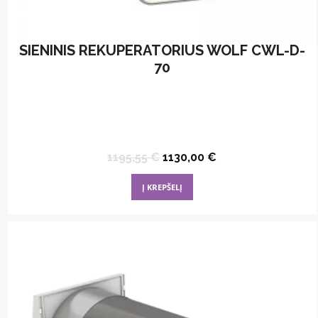
SIENINIS REKUPERATORIUS WOLF CWL-D-
70
Original
Current
1195,55
€
1130,00
€
price
price
was:
is:
Į KREPŠELĮ
1195,55 €.
1130,00 €.