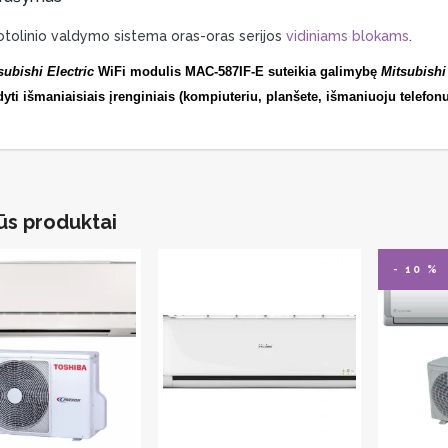
tolinio valdymo sistema oras-oras serijos
vidiniams blokams
.
subishi Electric
WiFi modulis MAC-587IF-E
suteikia galimybę
Mitsubishi 
dyti išmaniaisiais įrenginiais
(kompiuteriu, planšete, išmaniuoju telefon
ūs produktai
- 10 %