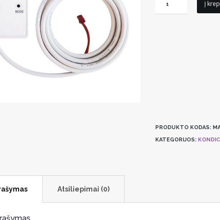
produkto
Į krep
kiekis:
WiFi
Adapteris
Mitsubishi
Electric
MAC-
587IF-
E
PRODUKTO KODAS:
MA
KATEGORIJOS:
KONDICI
rašymas
Atsiliepimai (0)
rašymas