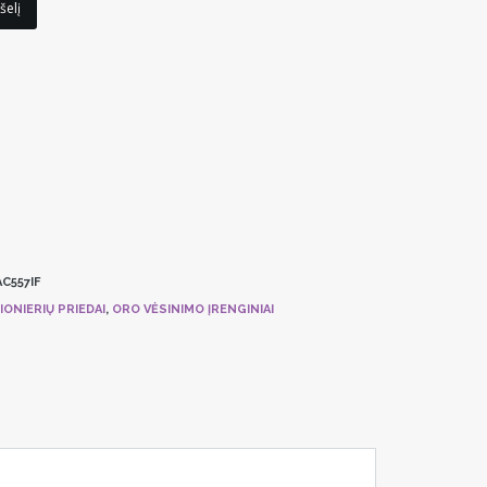
šelį
C557IF
ONIERIŲ PRIEDAI
,
ORO VĖSINIMO ĮRENGINIAI