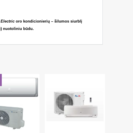
Electric
oro kondicionierių – šilumos siurblį
u) nuotoliniu būdu.