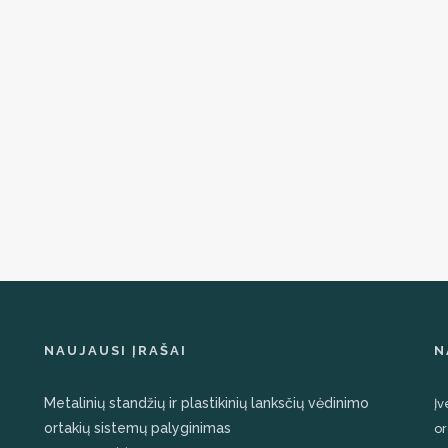
NAUJAUSI ĮRAŠAI
N
Metalinių standžių ir plastikinių lanksčių vėdinimo
Įv
ortakių sistemų palyginimas
or