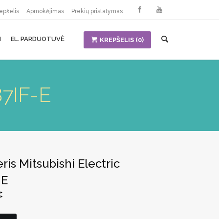
epšelis
Apmokėjimas
Prekių pristatymas
I
EL. PARDUOTUVĖ
KREPŠELIS
(0)
87IF-E
ris Mitsubishi Electric
-E
Current
€
price
is:
.
200,56 €.