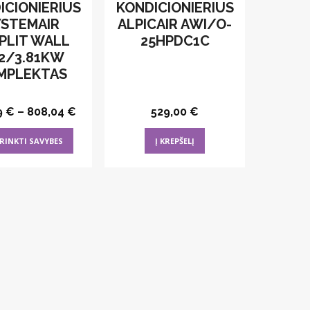
ICIONIERIUS
KONDICIONIERIUS
YSTEMAIR
ALPICAIR AWI/O-
PLIT WALL
25HPDC1C
52/3.81KW
MPLEKTAS
9
€
–
808,04
€
529,00
€
This
RINKTI SAVYBES
Į KREPŠELĮ
product
has
multiple
variants.
The
options
may
be
chosen
on