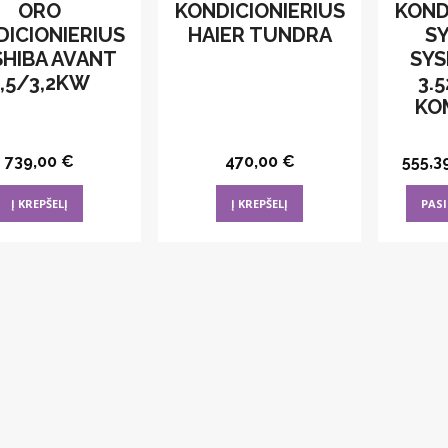
ORO
KONDICIONIERIUS
KOND
ICIONIERIUS
HAIER TUNDRA
S
HIBA AVANT
SYS
2,5/3,2KW
3.
KO
739,00
€
470,00
€
555,3
Į KREPŠELĮ
Į KREPŠELĮ
PASI