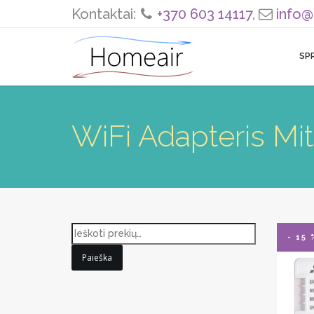
Kontaktai:
+370 603 14117
,
info@
SP
WiFi Adapteris Mi
- 15 
Paieška