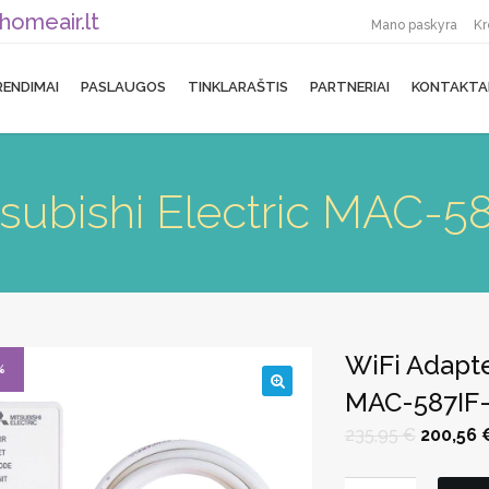
homeair.lt
Mano paskyra
Kr
RENDIMAI
PASLAUGOS
TINKLARAŠTIS
PARTNERIAI
KONTAKTA
tsubishi Electric MAC-5
WiFi Adapte
%
MAC-587IF
🔍
Original
235,95
€
200,56
price
was:
235,95 €