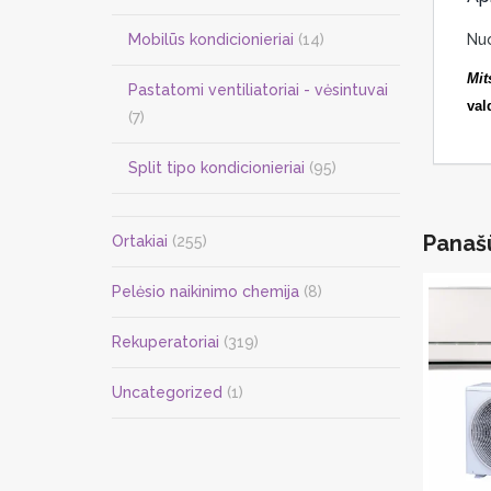
Mobilūs kondicionieriai
(14)
Nuo
Mit
Pastatomi ventiliatoriai - vėsintuvai
val
(7)
Split tipo kondicionieriai
(95)
Panaš
Ortakiai
(255)
Pelėsio naikinimo chemija
(8)
Rekuperatoriai
(319)
Uncategorized
(1)