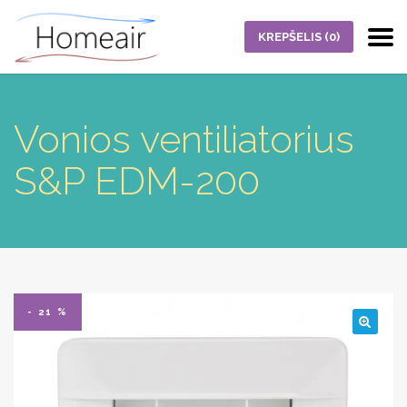
KREPŠELIS
(0)
Vonios ventiliatorius
S&P EDM-200
- 21 %
🔍