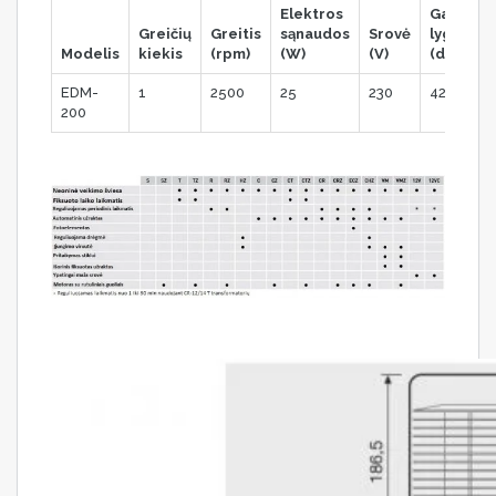
Elektros
Garso
Greičių
Greitis
sąnaudos
Srovė
lygis
Modelis
kiekis
(rpm)
(W)
(V)
(dB)
EDM-
1
2500
25
230
42
200