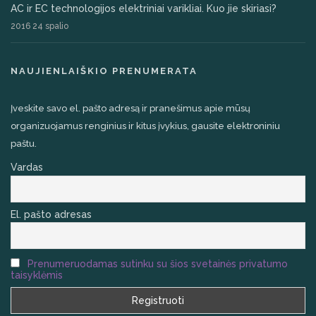
AC ir EC technologijos elektriniai varikliai. Kuo jie skiriasi?
2016 24 spalio
NAUJIENLAIŠKIO PRENUMERATA
Įveskite savo el. pašto adresą ir pranešimus apie mūsų
organizuojamus renginius ir kitus įvykius, gausite elektroniniu
paštu.
Vardas
El. pašto adresas
Prenumeruodamas sutinku su šios svetainės privatumo
taisyklėmis