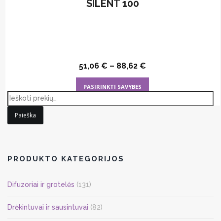
SILENT 100
51,06
€
–
88,62
€
This
PASIRINKTI SAVYBES
product
has
Paieška
multiple
variants.
The
options
PRODUKTO KATEGORIJOS
may
be
Difuzoriai ir grotelės
(131)
chosen
on
Drėkintuvai ir sausintuvai
(82)
the