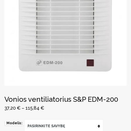
Vonios ventiliatorius S&P EDM-200
37,20
€
–
115,84
€
Modelis:
PASIRINKITE SAVYBĘ