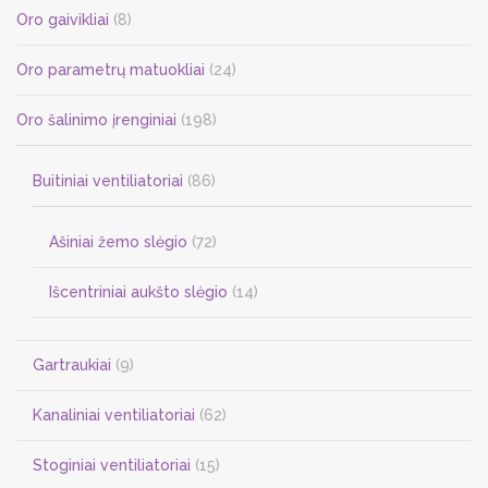
Oro gaivikliai
(8)
product
page
Oro parametrų matuokliai
(24)
Oro šalinimo įrenginiai
(198)
Buitiniai ventiliatoriai
(86)
Ašiniai žemo slėgio
(72)
Išcentriniai aukšto slėgio
(14)
Gartraukiai
(9)
Kanaliniai ventiliatoriai
(62)
Stoginiai ventiliatoriai
(15)