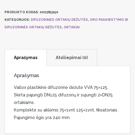
Vallox
PRODUKTO KODAS:
000385950
difuzoriaus
KATEGORIJOS:
DIFUZORINĖS ORTAKIŲ DĖŽUTĖS
,
ORO PASKIRSTYMO IR
dėžutė
DIFUZORINĖS ORTAKIŲ DĖŽUTĖS
,
ORTAKIAI
VVA
75×125
Aprašymas
Atsiliepimai (0)
Aprašymas
Vallox plastikinė difuzorinė dėžutė VVA 75×125.
Skirta pajungti DN125 difuzorių ir sujungti 2×DN75
ortakiams.
Komplekte su aklėmis 75×1vnt 125×1vnt, fiksatoriais.
Pajungimo ilgis yra 240 mm.