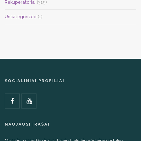
Rekuperatoriai
(319)
Uncategorized
(1)
SOCIALINIAI PROFILIAI
NAUJAUSI ĮRAŠAI
Metalinių standžių ir plastikinių lanksčių vėdinimo ortakių