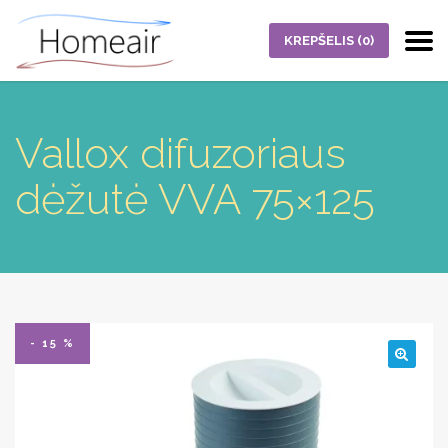
KREPŠELIS
(0)
Vallox difuzoriaus
dėžutė VVA 75×125
- 15 %
🔍