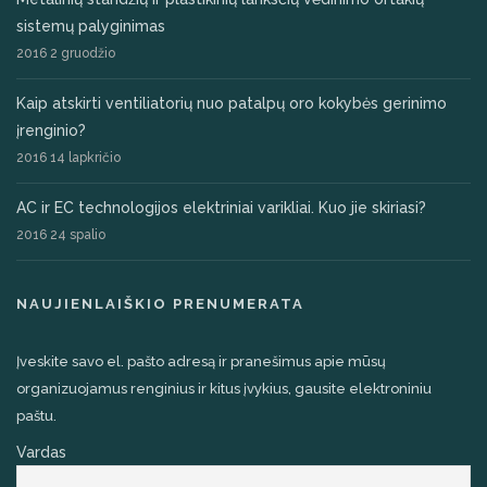
sistemų palyginimas
2016 2 gruodžio
Kaip atskirti ventiliatorių nuo patalpų oro kokybės gerinimo
įrenginio?
2016 14 lapkričio
AC ir EC technologijos elektriniai varikliai. Kuo jie skiriasi?
2016 24 spalio
NAUJIENLAIŠKIO PRENUMERATA
Įveskite savo el. pašto adresą ir pranešimus apie mūsų
organizuojamus renginius ir kitus įvykius, gausite elektroniniu
paštu.
Vardas