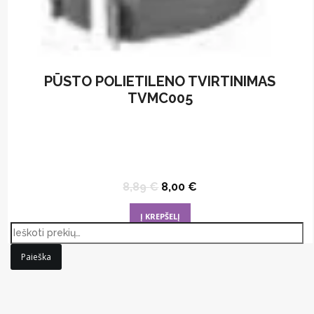
PŪSTO POLIETILENO TVIRTINIMAS
TVMC005
Original
Current
8,89
€
8,00
€
price
price
was:
is:
Į KREPŠELĮ
8,89 €.
8,00 €.
Paieška