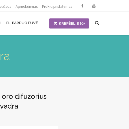
epšelis
Apmokėjimas
Prekių pristatymas
I
EL. PARDUOTUVĖ
KREPŠELIS
(0)
ra
 oro difuzorius
Kvadra