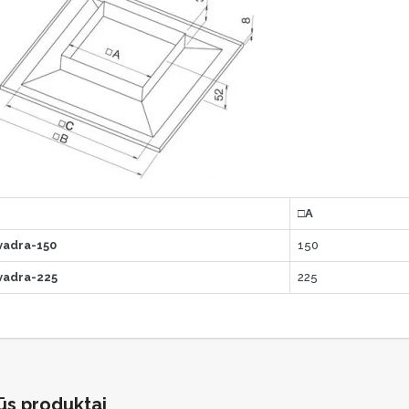
□A
vadra-150
150
vadra-225
225
ūs produktai