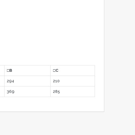
□B
□C
294
210
369
285