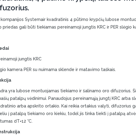
fuzorius.
 kompanijos Systemair kvadratinis 4 pūtimo krypčių lubose montuoj
p priedas gali būti tiekiamas pereinamoji jungtis KRC ir PER slėgio 
edai
einamoji jungtis KRC
gio kamera PER su nuimama sklende ir matavimo taškais.
kcija
dra yra lubose montuojamas tiekiamo ir šalinamo oro difuzorius. Šis
ašių patalpų vėdinimui. Panaudojus pereinamąją jungtį KRC arba slėg
dratinio arba apskrito ortakio. Kai reikia ortakius valyti, difuzorius
eliu į patalpą tiekiamo oro kiekiu, todėl jis tinka tiekti į patalpą a
rtumas dT=12 °C.
strukcija