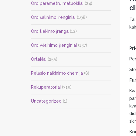
Oro parametrų matuokliai
(24)
di
Oro šalinimo įrenginiai
(198)
Tai
kai
Oro tiekimo įranga
(12)
Oro vėsinimo įrenginiai
(137)
Pri
Per
Ortakiai
(255)
Slė
Pelėsio naikinimo chemija
(8)
Fun
Rekuperatoriai
(319)
Kva
pan
Uncategorized
(1)
kva
did
ski
Kon