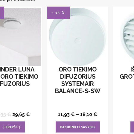
- 15 %
HNDER LUNA
ORO TIEKIMO
I
 ORO TIEKIMO
DIFUZORIUS
GRO
IFUZORIUS
SYSTEMAIR
BALANCE-S-SW
Original
Current
,35
€
29,65
€
11,93
€
–
18,10
€
price
price
was:
is:
This
Į KREPŠELĮ
PASIRINKTI SAVYBES
42,35 €.
29,65 €.
product