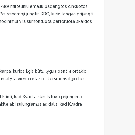
-80) milteliniu emaliu padengtos cinkuotos
Pe-reinamoji jungtis KRC, kurią lengva prijungti
ienodinimui yra sumontuota perforuota skardos
tkarpa, kurios ilgis būtų lygus bent 4 ortakio
umatyta vieno ortakio skersmens ilgio tiesi
ikrinti, kad Kvadra skirstytuvo prijungimo
kite abi sujungiamąsias dalis, kad Kvadra