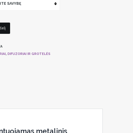
ITE SAVYBĘ
šelį
A
IAI
,
DIFUZORIAI IR GROTELĖS
ontuojamas metalinis