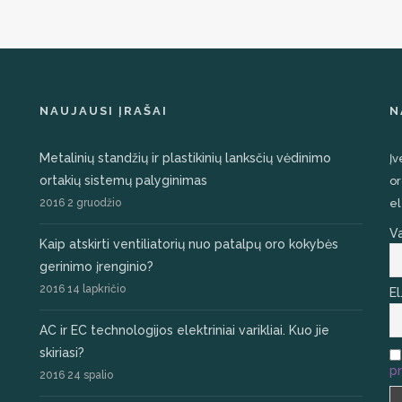
NAUJAUSI ĮRAŠAI
N
Metalinių standžių ir plastikinių lanksčių vėdinimo
Įv
ortakių sistemų palyginimas
or
2016 2 gruodžio
el
V
Kaip atskirti ventiliatorių nuo patalpų oro kokybės
gerinimo įrenginio?
2016 14 lapkričio
El
AC ir EC technologijos elektriniai varikliai. Kuo jie
skiriasi?
pr
2016 24 spalio