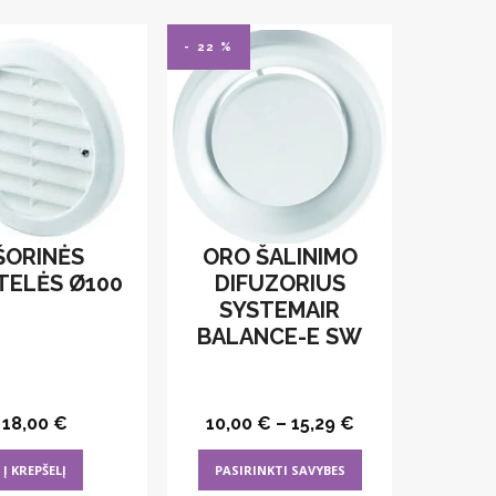
- 22 %
ŠORINĖS
ORO ŠALINIMO
TELĖS Ø100
DIFUZORIUS
SYSTEMAIR
BALANCE-E SW
18,00
€
10,00
€
–
15,29
€
This
Į KREPŠELĮ
PASIRINKTI SAVYBES
product