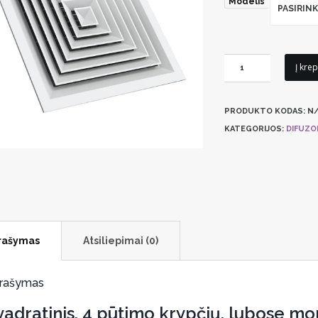
Modelis
PASIRINK
produkto
Į krep
kiekis:
Universalus
PRODUKTO KODAS:
N/
oro
KATEGORIJOS:
DIFUZOR
difuzorius
Systemair
Kvadra
rašymas
Atsiliepimai (0)
rašymas
vadratinis, 4 pūtimo krypčių, lubose m