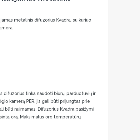
amas metalinis difuzorius Kvadra, su kuriuo
kamera.
 difuzorius tinka naudoti biurų, parduotuvių ir
io kamerą PER, jis gali būti prijungtas prie
 gali būti nuimamas. Difuzorius Kvadra pasižymi
tvėsintą orą. Maksimalus oro temperatūrų