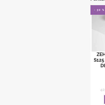
- 30 %
ZE
S125
D
42