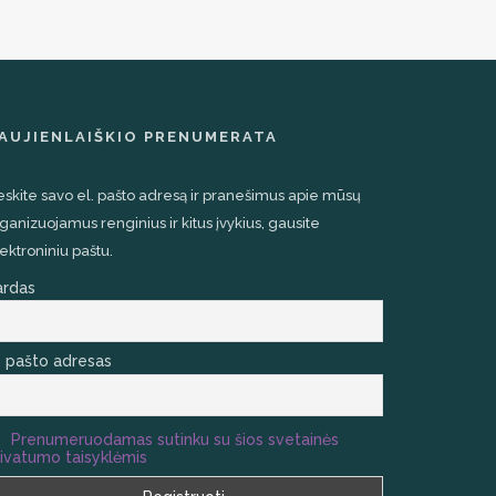
AUJIENLAIŠKIO PRENUMERATA
eskite savo el. pašto adresą ir pranešimus apie mūsų
ganizuojamus renginius ir kitus įvykius, gausite
ektroniniu paštu.
ardas
. pašto adresas
Prenumeruodamas sutinku su šios svetainės
ivatumo taisyklėmis