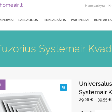
homeair.lt
Mano paskyra
Kr
RENDIMAI
PASLAUGOS
TINKLARAŠTIS
PARTNERIAI
KONTAKTA
ifuzorius Systemair Kvad
Universalus
%
Systemair 
🔍
29,26
€
–
39,55
€