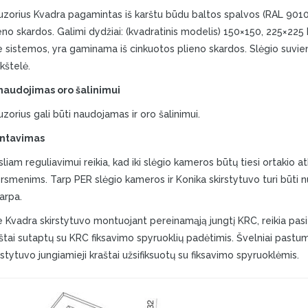
uzorius Kvadra pagamintas iš karštu būdu baltos spalvos (RAL 9010
eno skardos. Galimi dydžiai: (kvadratinis modelis) 150×150, 225×225 
e sistemos, yra gaminama iš cinkuotos plieno skardos. Slėgio suv
kštelė.
naudojimas oro šalinimui
uzorius gali būti naudojamas ir oro šalinimui.
ntavimas
sliam reguliavimui reikia, kad iki slėgio kameros būtų tiesi ortakio a
rsmenims. Tarp PER slėgio kameros ir Konika skirstytuvo turi būti n
arpa.
e Kvadra skirstytuvo montuojant pereinamąją jungtį KRC, reikia pasit
štai sutaptų su KRC fiksavimo spyruoklių padėtimis. Švelniai pastum
rstytuvo jungiamieji kraštai užsifiksuotų su fiksavimo spyruoklėmis.