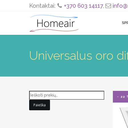
Kontaktai:
+370 603 14117
,
info@
SP
Universalus oro d
- 22 
Paieška