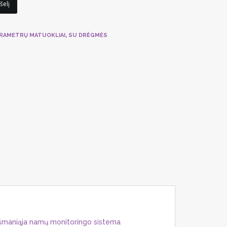
šelį
RAMETRŲ MATUOKLIAI
,
SU DRĖGMĖS
šmaniąja namų monitoringo sistema