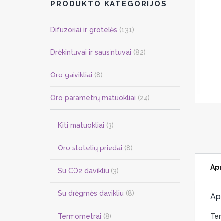
PRODUKTO KATEGORIJOS
Difuzoriai ir grotelės
(131)
Drėkintuvai ir sausintuvai
(82)
Oro gaivikliai
(8)
Oro parametrų matuokliai
(24)
Kiti matuokliai
(3)
Oro stotelių priedai
(8)
Ap
Su CO2 davikliu
(3)
Su drėgmės davikliu
(8)
Ap
Termometrai
(8)
Tem