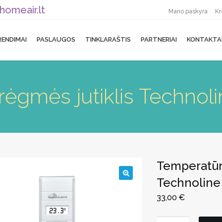
homeair.lt
Mano paskyra
Kr
RENDIMAI
PASLAUGOS
TINKLARAŠTIS
PARTNERIAI
KONTAKTA
ėgmės jutiklis Technol
Temperatūro
Technoline
🔍
33,00
€