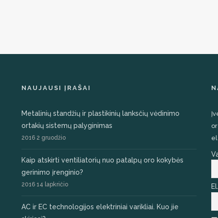
NAUJAUSI ĮRAŠAI
N
Metalinių standžių ir plastikinių lanksčių vėdinimo
Įv
ortakių sistemų palyginimas
or
2016 2 gruodžio
el
V
Kaip atskirti ventiliatorių nuo patalpų oro kokybės
gerinimo įrenginio?
2016 14 lapkričio
El
AC ir EC technologijos elektriniai varikliai. Kuo jie