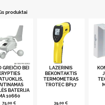
ūs produktai
 GREIČIO BEI
LAZERINIS
KO
KRYPTIES
BEKONTAKTIS
J
ATUOKLIS,
TERMOMETRAS
TE
AITINAMAS
TROTEC BP17
ĖS BATERIJA
MA 10660
75,00
€
39,00
€