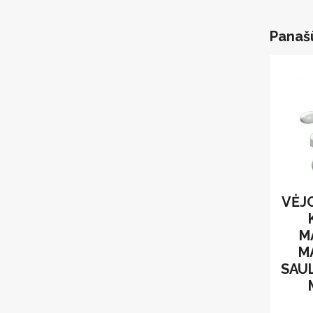
Panaš
VĖJO
M
M
SAUL