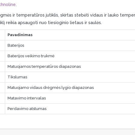
hnoline
.
gmės ir temperatūros jutiklis, skirtas stebėti vidaus ir lauko temp
iklį reikia apsaugoti nuo tiesioginio lietaus ir saulės.
Pavadinimas
Baterijos
Baterijos veikimo trukmė
Matuojamos temperatūros diapazonas
Tikslumas
Matuojamo vidaus drėgmės lygio diapazonas
Matavimo intervalas
Perdavimo atstumas