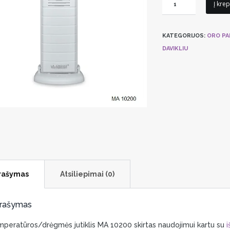
produkto
Į krep
kiekis:
Temperatūros
KATEGORIJOS:
ORO PA
/
DAVIKLIU
Drėgmės
jutiklis
Technoline
MA
10200
rašymas
Atsiliepimai (0)
rašymas
peratūros/drėgmės jutiklis MA 10200 skirtas naudojimui kartu su
i