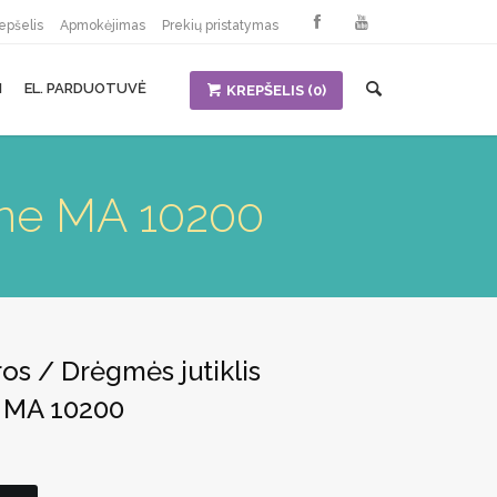
epšelis
Apmokėjimas
Prekių pristatymas
I
EL. PARDUOTUVĖ
KREPŠELIS
(0)
ine MA 10200
s / Drėgmės jutiklis
 MA 10200