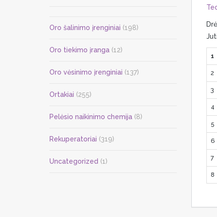
Tec
Drė
Oro šalinimo įrenginiai
(198)
Jut
Oro tiekimo įranga
(12)
1
Oro vėsinimo įrenginiai
(137)
2
3
Ortakiai
(255)
4
Pelėsio naikinimo chemija
(8)
5
Rekuperatoriai
(319)
6
7
Uncategorized
(1)
8