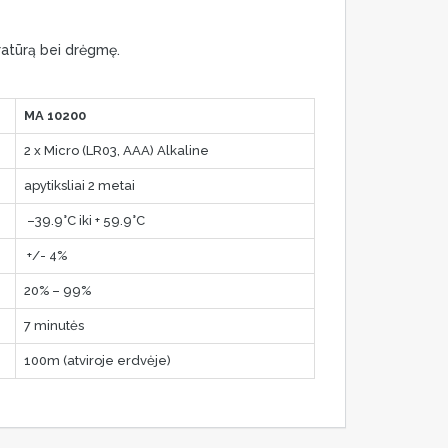
eratūrą bei drėgmę.
MA 10200
2 x Micro (LR03, AAA) Alkaline
apytiksliai 2 metai
–39.9°C iki + 59.9°C
+/- 4%
20% – 99%
7 minutės
100m (atviroje erdvėje)