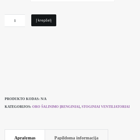
produkto
Į krepšelį
kiekis:
Stoginis
ventiliatorius
Systemair
TFSR
PRODUKTO KODAS:
N/A
KATEGORIJOS:
ORO ŠALINIMO ĮRENGINIAI
,
STOGINIAI VENTILIATORIAI
Aprašymas
Papildoma informacija