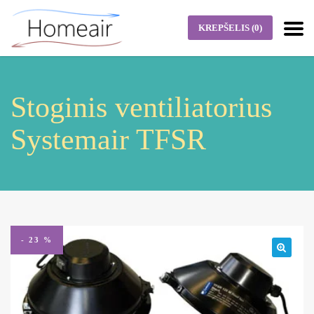
KREPŠELIS
(0)
Stoginis ventiliatorius
Systemair TFSR
- 23 %
🔍