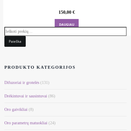
150,00
€
DAUGIAU
Paieška
PRODUKTO KATEGORIJOS
Difuzoriai ir grotelės
(131)
Drėkintuvai ir sausintuvai
(86)
Oro gaivikliai
(8)
Oro parametrų matuokliai
(24)