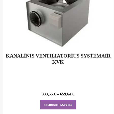
KANALINIS VENTILIATORIUS SYSTEMAIR
KVK
333,55
€
–
659,64
€
This
PASIRINKTI SAVYBES
product