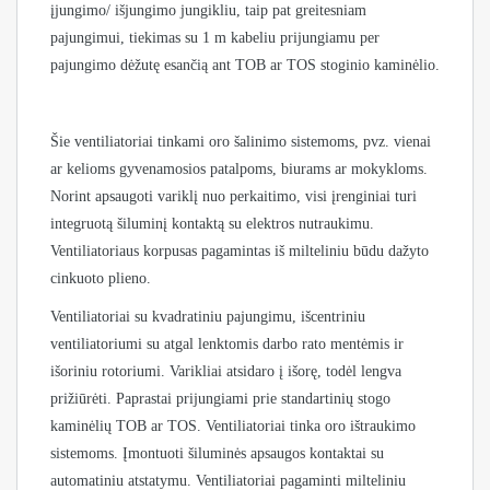
įjungimo/ išjungimo jungikliu, taip pat greitesniam
pajungimui, tiekimas su 1 m kabeliu prijungiamu per
pajungimo dėžutę esančią ant TOB ar TOS stoginio kaminėlio.
Šie ventiliatoriai tinkami oro šalinimo sistemoms, pvz. vienai
ar kelioms gyvenamosios patalpoms, biurams ar mokykloms.
Norint apsaugoti variklį nuo perkaitimo, visi įrenginiai turi
integruotą šiluminį kontaktą su elektros nutraukimu.
Ventiliatoriaus korpusas pagamintas iš milteliniu būdu dažyto
cinkuoto plieno.
Ventiliatoriai su kvadratiniu pajungimu, išcentriniu
ventiliatoriumi su atgal lenktomis darbo rato mentėmis ir
išoriniu rotoriumi. Varikliai atsidaro į išorę, todėl lengva
prižiūrėti. Paprastai prijungiami prie standartinių stogo
kaminėlių TOB ar TOS. Ventiliatoriai tinka oro ištraukimo
sistemoms. Įmontuoti šiluminės apsaugos kontaktai su
automatiniu atstatymu. Ventiliatoriai pagaminti milteliniu