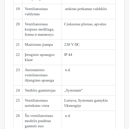
19
Ventiliatoriaus
atskirai perkamas valdiklis
valdymas
20
Ventiliatoriaus
Cinkuotas plienas, apvalus
korpuso medžiaga,
forma ir matmenys
21
Maitinimo įtampa
230 V DC
22
Įrenginio apsaugos
IP 44
klasė
23
Automatinio
n.d.
ventiliatoriaus
išjungimo apsauga
24
Variklio gamintojas
„Systemair“
25
Ventiliatoriaus
Lietuva, Systemair gamykla
surinkimo vieta
Ukmergėje
26
Šis ventiliatoriaus
n.d.
modelis pradėtas
gaminti nuo