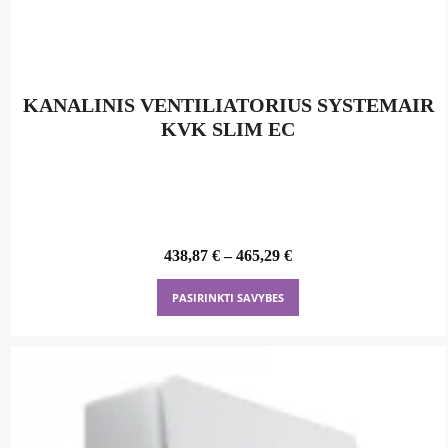
KANALINIS VENTILIATORIUS SYSTEMAIR
KVK SLIM EC
438,87
€
–
465,29
€
This
PASIRINKTI SAVYBES
product
has
multiple
variants.
The
options