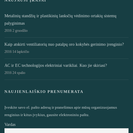
NAUJAUSI ĮRAŠAI
Metalinių standžių ir plastikinių lanksčių vėdinimo ortakių sistemų
palyginimas
2016 2 gruodžio
Kaip atskirti ventiliatorių nuo patalpų oro kokybės gerinimo įrenginio?
2016 14 lapkričio
AC ir EC technologijos elektriniai varikliai. Kuo jie skiriasi?
2016 24 spalio
NAUJIENLAIŠKIO PRENUMERATA
Įveskite savo el. pašto adresą ir pranešimus apie mūsų organizuojamus
renginius ir kitus įvykius, gausite elektroniniu paštu.
Vardas