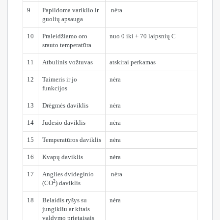
9
Papildoma variklio ir
nėra
guolių apsauga
10
Praleidžiamo oro
nuo 0 iki + 70
laipsnių C
srauto temperatūra
11
Atbulinis vožtuvas
atskirai perkamas
12
Taimeris ir jo
nėra
funkcijos
13
Drėgmės daviklis
nėra
14
Judesio daviklis
nėra
15
Temperatūros daviklis
nėra
16
Kvapų daviklis
nėra
17
Anglies dvideginio
nėra
2
(CO
) daviklis
18
Belaidis ryšys su
nėra
jungikliu ar kitais
valdymo prietaisais