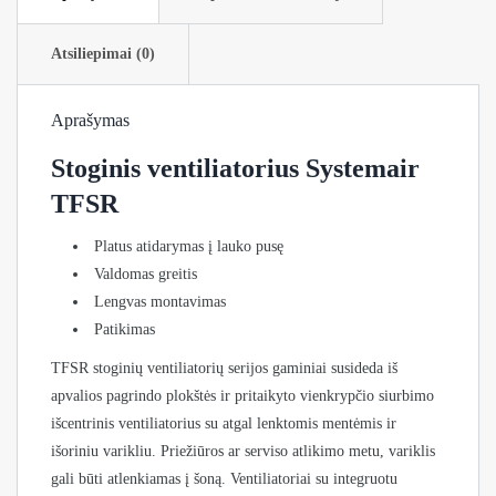
Atsiliepimai (0)
Aprašymas
Stoginis ventiliatorius Systemair
TFSR
Platus atidarymas į lauko pusę
Valdomas greitis
Lengvas montavimas
Patikimas
TFSR stoginių ventiliatorių serijos gaminiai susideda iš
apvalios pagrindo plokštės ir pritaikyto vienkrypčio siurbimo
išcentrinis ventiliatorius su atgal lenktomis mentėmis ir
išoriniu varikliu. Priežiūros ar serviso atlikimo metu, variklis
gali būti atlenkiamas į šoną. Ventiliatoriai su integruotu