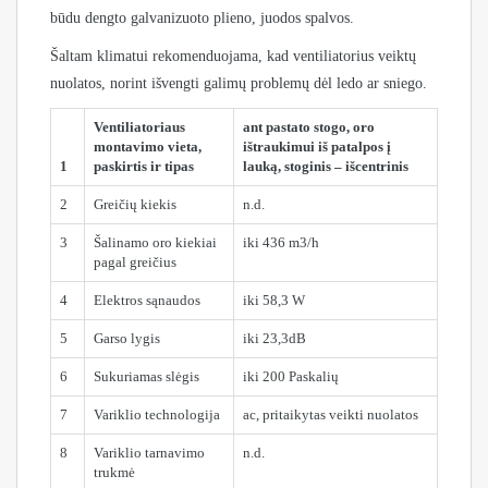
būdu dengto galvanizuoto plieno, juodos spalvos.
Šaltam klimatui rekomenduojama, kad ventiliatorius veiktų
nuolatos, norint išvengti galimų problemų dėl ledo ar sniego.
Ventiliatoriaus
ant pastato stogo, oro
montavimo vieta,
ištraukimui iš patalpos į
1
paskirtis ir tipas
lauką, stoginis – išcentrinis
2
Greičių kiekis
n.d.
3
Šalinamo oro kiekiai
iki 436 m3/h
pagal greičius
4
Elektros sąnaudos
iki 58,3 W
5
Garso lygis
iki 23,3dB
6
Sukuriamas slėgis
iki 200 Paskalių
7
Variklio technologija
ac, pritaikytas veikti nuolatos
8
Variklio tarnavimo
n.d.
trukmė