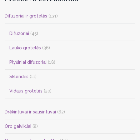
may
be
Difuzoriai ir grotelės
(131)
chosen
on
Difuzoriai
(45)
the
product
Lauko grotelės
(36)
page
Plyšiniai difuzoriai
(18)
Sklendės
(11)
Vidaus grotelės
(20)
Drėkintuvai ir sausintuvai
(82)
Oro gaivikliai
(8)