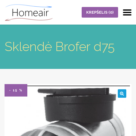
KREPŠELIS
(0)
Sklendė Brofer d75
- 15 %
🔍