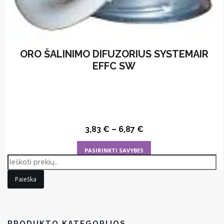
ORO ŠALINIMO DIFUZORIUS SYSTEMAIR
EFFC SW
3,83
€
–
6,87
€
This
PASIRINKTI SAVYBES
product
has
Paieška
multiple
variants.
The
options
PRODUKTO KATEGORIJOS