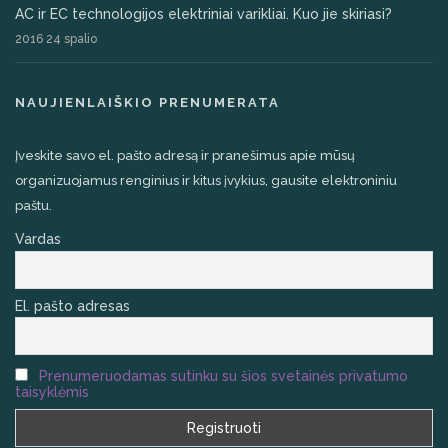
AC ir EC technologijos elektriniai varikliai. Kuo jie skiriasi?
2016 24 spalio
NAUJIENLAIŠKIO PRENUMERATA
Įveskite savo el. pašto adresą ir pranešimus apie mūsų
organizuojamus renginius ir kitus įvykius, gausite elektroniniu
paštu.
Vardas
El. pašto adresas
Prenumeruodamas sutinku su šios svetainės privatumo
taisyklėmis