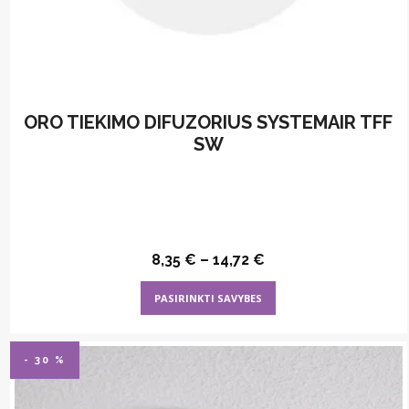
ORO TIEKIMO DIFUZORIUS SYSTEMAIR TFF
SW
8,35
€
–
14,72
€
This
PASIRINKTI SAVYBES
product
has
multiple
- 30 %
variants.
The