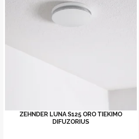
options
may
be
chosen
on
the
product
page
ZEHNDER LUNA S125 ORO TIEKIMO
DIFUZORIUS