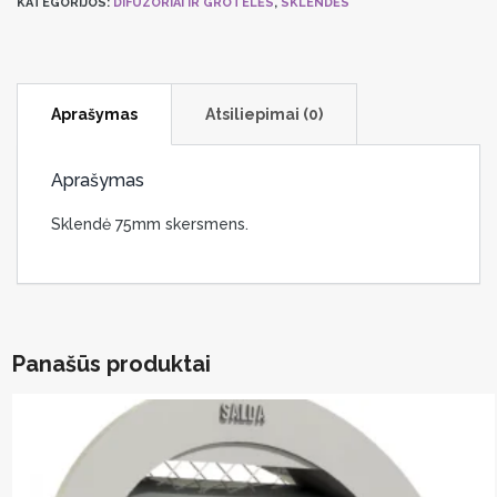
KATEGORIJOS:
DIFUZORIAI IR GROTELĖS
,
SKLENDĖS
Brofer
d75
Aprašymas
Atsiliepimai (0)
Aprašymas
Sklendė 75mm skersmens.
Panašūs produktai