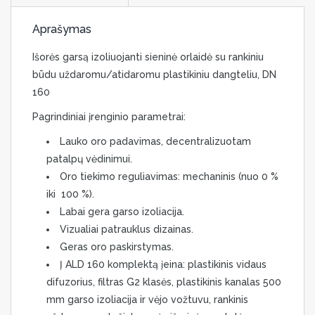
Aprašymas
Išorės garsą izoliuojanti sieninė orlaidė su rankiniu
būdu uždaromu/atidaromu plastikiniu dangteliu, DN
160
Pagrindiniai įrenginio parametrai:
Lauko oro padavimas, decentralizuotam
patalpų vėdinimui.
Oro tiekimo reguliavimas: mechaninis (nuo 0 %
iki 100 %).
Labai gera garso izoliacija.
Vizualiai patrauklus dizainas.
Geras oro paskirstymas.
Į ALD 160 komplektą įeina: plastikinis vidaus
difuzorius, filtras G2 klasės, plastikinis kanalas 500
mm garso izoliacija ir vėjo vožtuvu, rankinis