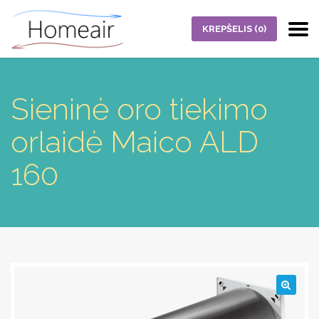
KREPŠELIS
(0)
Sieninė oro tiekimo
orlaidė Maico ALD
160
🔍