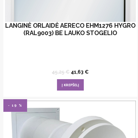
LANGINĖ ORLAIDĖ AERECO EHM1276 HYGRO
(RAL9003) BE LAUKO STOGELIO
Original
Current
45,25
€
41,63
€
price
price
was:
is:
Į KREPŠELĮ
45,25 €.
41,63 €.
- 19 %