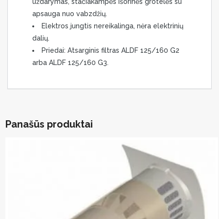
uždarymas, stačiakampės išorinės grotelės su
apsauga nuo vabzdžių.
Elektros jungtis nereikalinga, nėra elektrinių
dalių.
Priedai: Atsarginis filtras ALDF 125/160 G2
arba ALDF 125/160 G3.
Panašūs produktai