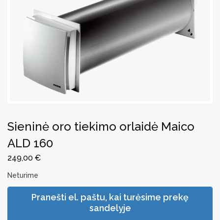
Sieninė oro tiekimo orlaidė Maico
ALD 160
249,00
€
Neturime
Pranešti el. paštu, kai turėsime prekę
sandelyje