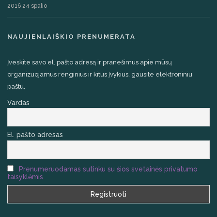
2016 24 spalio
NAUJIENLAIŠKIO PRENUMERATA
Įveskite savo el. pašto adresą ir pranešimus apie mūsų
organizuojamus renginius ir kitus įvykius, gausite elektroniniu
paštu.
Vardas
El. pašto adresas
Prenumeruodamas sutinku su šios svetainės privatumo
taisyklėmis