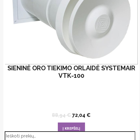
SIENINĖ ORO TIEKIMO ORLAIDĖ SYSTEMAIR
VTK-100
Original
Current
88,94
€
72,04
€
price
price
was:
is:
Į KREPŠELĮ
88,94 €.
72,04 €.