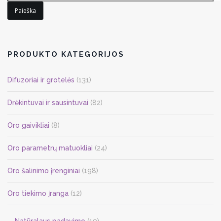
Paieška
PRODUKTO KATEGORIJOS
Difuzoriai ir grotelės
(131)
Drėkintuvai ir sausintuvai
(82)
Oro gaivikliai
(8)
Oro parametrų matuokliai
(24)
Oro šalinimo įrenginiai
(198)
Oro tiekimo įranga
(12)
Natūralaus padavimo
(10)